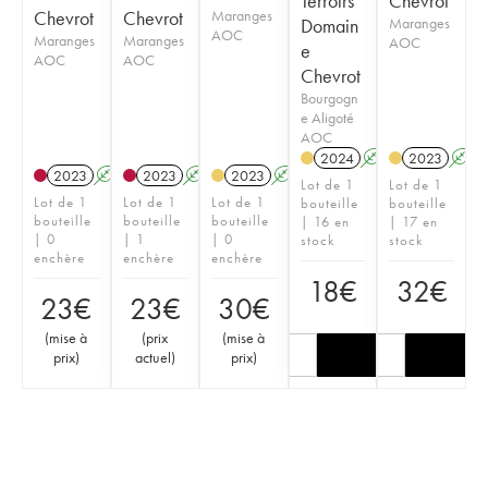
Terroirs
Chevrot
Chevrot
Chevrot
Maranges
Domain
Maranges
AOC
Maranges
Maranges
AOC
e
AOC
AOC
Chevrot
Bourgogn
e Aligoté
AOC
2024
A
2023
A
2023
A
2023
A
2023
A
Lot de 1
Lot de 1
Lot de 1
Lot de 1
Lot de 1
bouteille
bouteille
bouteille
bouteille
bouteille
| 16 en
| 17 en
| 0
| 1
| 0
stock
stock
enchère
enchère
enchère
18
€
32
€
23
€
23
€
30
€
(
mise à
(
prix
(
mise à
prix
)
actuel
)
prix
)