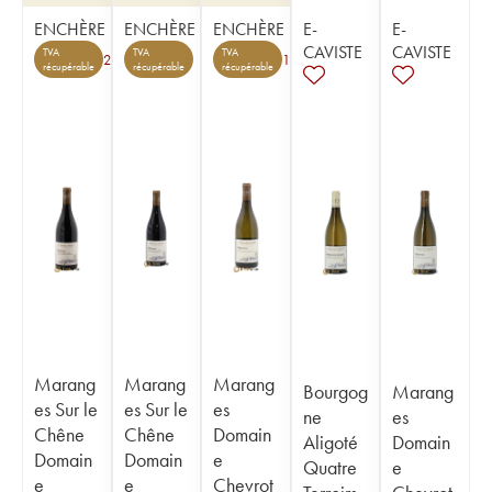
ENCHÈRE
ENCHÈRE
ENCHÈRE
E-
E-
CAVISTE
CAVISTE
TVA
TVA
TVA
2
1
récupérable
récupérable
récupérable
Marang
Marang
Marang
Bourgog
Marang
es Sur le
es Sur le
es
ne
es
Chêne
Chêne
Domain
Aligoté
Domain
Domain
Domain
e
Quatre
e
e
e
Chevrot