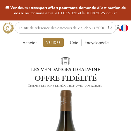
🚚
Vendeurs :
transport offert pour toute demande d’estimation de
vos vins
transmise entre le 01.07.2026 et le 31.08.2026 inclus*
Acheter
Cote
Encyclopédie
VENDRE
LES VENDANGES IDEALWINE
offre fidélité
Obtenez des bons de réduction avec vos achats !