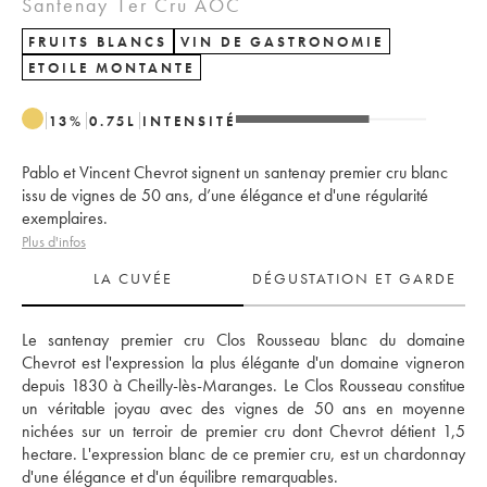
Santenay 1er Cru AOC
FRUITS BLANCS
VIN DE GASTRONOMIE
ETOILE MONTANTE
13
%
0.75
L
INTENSITÉ
Pablo et Vincent Chevrot signent un santenay premier cru blanc
issu de vignes de 50 ans, d’une élégance et d'une régularité
exemplaires.
Plus d'infos
LA CUVÉE
DÉGUSTATION ET GARDE
Le santenay premier cru Clos Rousseau blanc du domaine 
Chevrot est l'expression la plus élégante d'un domaine vigneron 
depuis 1830 à Cheilly-lès-Maranges. Le Clos Rousseau constitue 
un véritable joyau avec des vignes de 50 ans en moyenne 
nichées sur un terroir de premier cru dont Chevrot détient 1,5 
hectare. L'expression blanc de ce premier cru, est un chardonnay 
d'une élégance et d'un équilibre remarquables. 