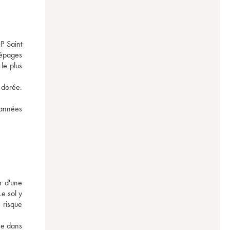
 Saint 
épages 
e plus 
 dorée. 
 années 
 d'une 
e sol y 
risque 
se dans 