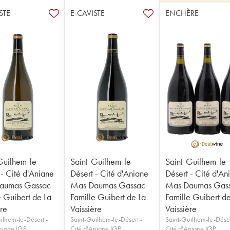
STE
E-CAVISTE
ENCHÈRE
Guilhem-le-
Saint-Guilhem-le-
Saint-Guilhem-le-
 - Cité d'Aniane
Désert - Cité d'Aniane
Désert - Cité d'An
aumas Gassac
Mas Daumas Gassac
Mas Daumas Gas
e Guibert de La
Famille Guibert de La
Famille Guibert d
ère
Vaissière
Vaissière
ilhem-le-Désert -
Saint-Guilhem-le-Désert -
Saint-Guilhem-le-Déser
niane IGP
Cité d'Aniane IGP
Cité d'Aniane IGP