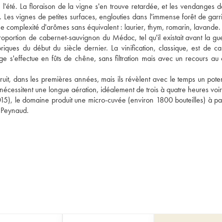
'été. La floraison de la vigne s'en trouve retardée, et les vendanges dé
Les vignes de petites surfaces, englouties dans l'immense forêt de garri
une complexité d'arômes sans équivalent : laurier, thym, romarin, lavande.
ortion de cabernet-sauvignon du Médoc, tel qu'il existait avant la gue
iques du début du siècle dernier. La vinification, classique, est de car
e s'effectue en fûts de chêne, sans filtration mais avec un recours au c
t, dans les premières années, mais ils révèlent avec le temps un potent
écessitent une longue aération, idéalement de trois à quatre heures voir
), le domaine produit une micro-cuvée (environ 1800 bouteilles) à part
 Peynaud.