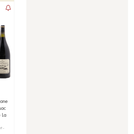
iane
sac
e La
t -