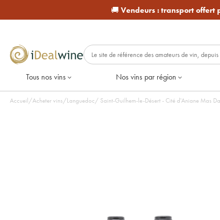
🚚
Vendeurs :
transport offert
Tous nos vins
Nos vins par région
Accueil
/
Acheter vins
/
Languedoc
/