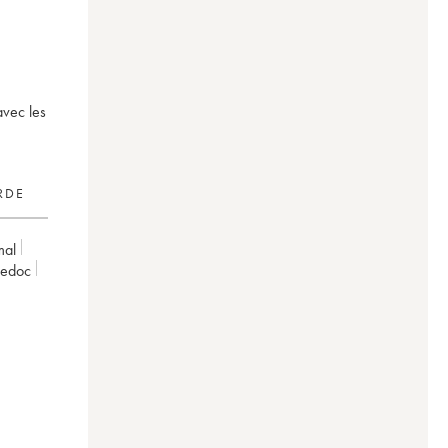
 avec les
RDE
mal
uedoc