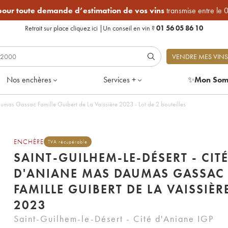
 pour toute demande d’estimation de vos vins
transmise entre le 
Retrait sur place
cliquez ici
|
Un conseil en vin ?
01 56 05 86 10
VENDRE MES VINS
Nos enchères
Services +
✨
Mon Som
Saint-Guilhem-le-Désert - Cité d'Aniane Mas Daumas Gassac Famille Guibert de La Vaissière 2023 - Lot de 2 bouteilles
ENCHÈRE
TVA récupérable
SAINT-GUILHEM-LE-DÉSERT - CIT
D'ANIANE MAS DAUMAS GASSAC
FAMILLE GUIBERT DE LA VAISSIÈR
2023
Saint-Guilhem-le-Désert - Cité d'Aniane IGP