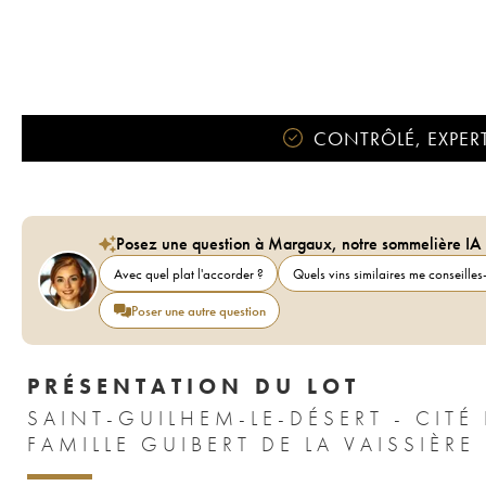
CONTRÔLÉ, EXPERT
Posez une question à Margaux, notre sommelière IA
Avec quel plat l'accorder ?
Quels vins similaires me conseilles-
Poser une autre question
PRÉSENTATION DU LOT
SAINT-GUILHEM-LE-DÉSERT - CIT