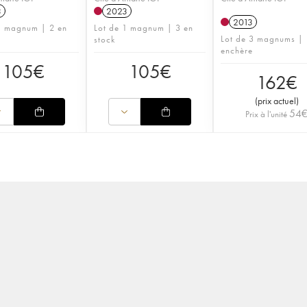
3
2023
2013
1 magnum | 2 en
Lot de 1 magnum | 3 en
Lot de 3 magnums |
stock
enchère
105
€
105
€
162
€
(
prix actuel
)
54
Prix à l'unité