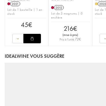
2021
202
2012
Lot de 1 bouteille | 1 en
Lot de 
Lot de 3 magnums | 0
stock
stock
enchère
45
€
216
€
(
mise à prix
)
72
€
Prix à l'unité
IDEALWINE VOUS SUGGÈRE