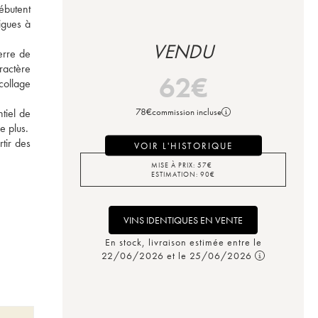
butent 
gues à 
 
VENDU
rre de 
actère 
62
€
ollage 
78
€
commission incluse
iel de 
e plus.
ir des 
VOIR L'HISTORIQUE
MISE À PRIX:
57
€
ESTIMATION:
90
€
VINS IDENTIQUES EN VENTE
En stock, livraison estimée entre le
22/06/2026 et le 25/06/2026