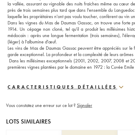
la vallée, assurant au vignoble des nuits fraîches même au cœur de l
près de trois semaines plus tard que dans l'ensemble du Languedoc. 
laquelle les propriétaires n'ont pas voulu toucher, confèrent au vin 
Dans les vignes du Mas de Daumas Gassac, on trouve une forte prop
1914. Un cépage non cloné, tel qu'il a produit les millésimes histor
médocain : après une longue fermentation (trois semaines), l'élevag
(léger) à l'albumine d'œuf. 
Les vins de Mas de Daumas Gassac peuvent être appréciés sur le frui
garde exceptionnel. La profondeur et la complexité de leurs arômes n
 Dans les millésimes exceptionnels (2001, 2002, 2007, 2008 et 2015
premières vignes plantées par le domaine en 1972 : la Cuvée Emile
CARACTERISTIQUES DÉTAILLÉES
Vous constatez une erreur sur ce lot ?
Signaler
LOTS SIMILAIRES