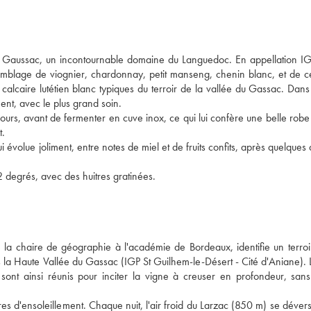
as Gaussac, un incontournable domaine du Languedoc. En appellation IGP
emblage de viognier, chardonnay, petit manseng, chenin blanc, et de c
lcaire lutétien blanc typiques du terroir de la vallée du Gassac. Dans l
nt, avec le plus grand soin. 
 jours, avant de fermenter en cuve inox, ce qui lui confère une belle robe
. 
évolue joliment, entre notes de miel et de fruits confits, après quelques
N’hésitez pas à le servir à l’apéritif, à une température entre 10 et 12 degrés, avec des huitres gratinées. 
 la chaire de géographie à l'académie de Bordeaux, identifie un terroir
s la Haute Vallée du Gassac (IGP St Guilhem-le-Désert - Cité d'Aniane). L
 sont ainsi réunis pour inciter la vigne à creuser en profondeur, sans 
res d'ensoleillement. Chaque nuit, l'air froid du Larzac (850 m) se déver