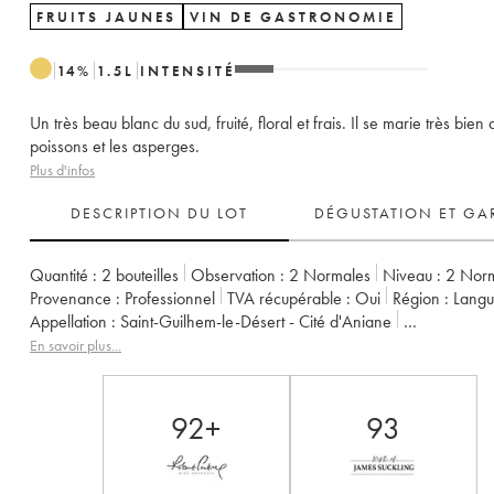
FRUITS JAUNES
VIN DE GASTRONOMIE
14
%
1.5
L
INTENSITÉ
Un très beau blanc du sud, fruité, floral et frais. Il se marie très bien
poissons et les asperges.
Plus d'infos
DESCRIPTION DU LOT
DÉGUSTATION ET GA
Quantité :
2 bouteilles
Observation :
2 Normales
Niveau :
2
Nor
Provenance :
professionnel
TVA récupérable :
oui
Région :
Lang
Appellation :
Saint-Guilhem-le-Désert - Cité d'Aniane
Propriétaire :
Famille Guibert de La Vaissière
En savoir plus...
92+
93