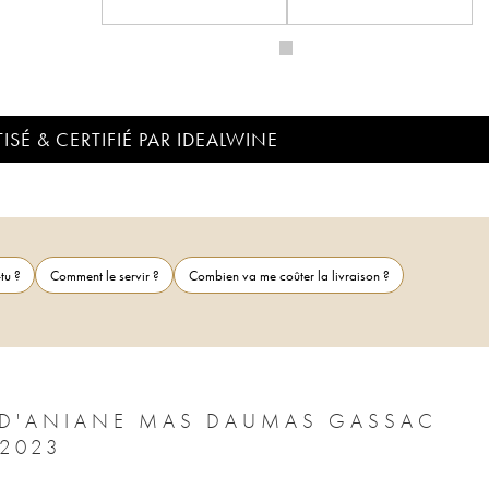
ISÉ & CERTIFIÉ PAR IDEALWINE
tu ?
Comment le servir ?
Combien va me coûter la livraison ?
É D'ANIANE MAS DAUMAS GASSAC
FAMILLE GUIBERT DE LA VAISSIÈRE 2023