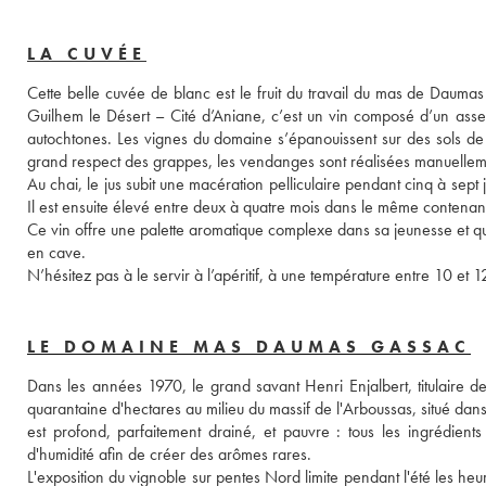
LA CUVÉE
Cette belle cuvée de blanc est le fruit du travail du mas de Daum
Guilhem le Désert – Cité d’Aniane, c’est un vin composé d’un ass
autochtones. Les vignes du domaine s’épanouissent sur des sols de ca
grand respect des grappes, les vendanges sont réalisées manuelleme
Au chai, le jus subit une macération pelliculaire pendant cinq à sept
Il est ensuite élevé entre deux à quatre mois dans le même contenant
Ce vin offre une palette aromatique complexe dans sa jeunesse et qui 
en cave. 
LE DOMAINE MAS DAUMAS GASSAC
Dans les années 1970, le grand savant Henri Enjalbert, titulaire de
quarantaine d'hectares au milieu du massif de l'Arboussas, situé dan
est profond, parfaitement drainé, et pauvre : tous les ingrédients
d'humidité afin de créer des arômes rares. 
L'exposition du vignoble sur pentes Nord limite pendant l'été les heu