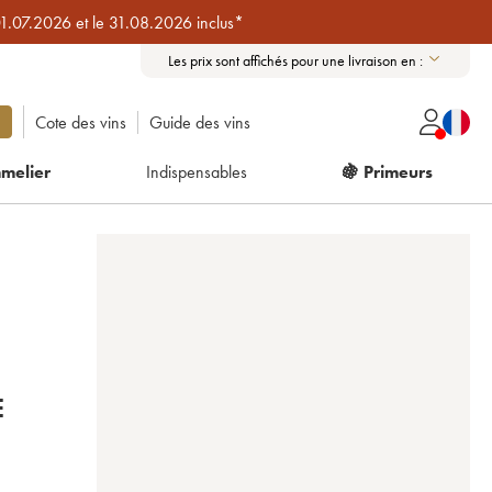
01.07.2026 et le 31.08.2026 inclus*
Les prix sont affichés pour une livraison en :
Cote des vins
Guide des vins
melier
Indispensables
🍇 Primeurs
É
E