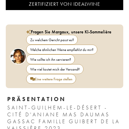
ZERTIFIZIERT VON IDEALWINE
Fragen Sie Margaux, unsere KI-Sommelière
Zu welchem Gericht passt es?
Welche ähnlichen Weine empfiehlst du mir?
Wie sollte ich ihn servieren?
Wie viel kostet mich der Versand?
Eine weitere Frage stellen
PRÄSENTATION
SAINT-GUILHEM-LE-DÉSERT -
CITÉ D'ANIANE MAS DAUMAS
GASSAC FAMILLE GUIBERT DE LA
VAISSIÈRE 2023