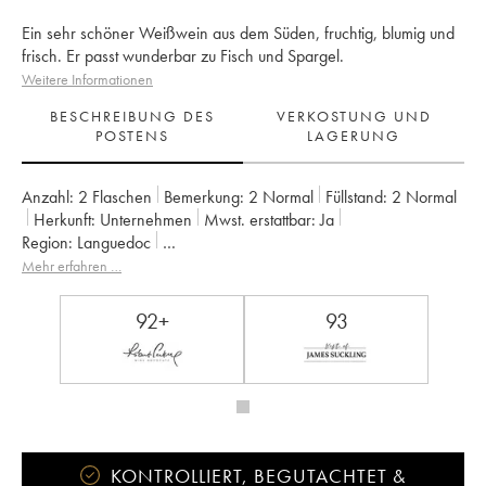
Ein sehr schöner Weißwein aus dem Süden, fruchtig, blumig und
frisch. Er passt wunderbar zu Fisch und Spargel.
Weitere Informationen
BESCHREIBUNG DES
VERKOSTUNG UND
POSTENS
LAGERUNG
Anzahl:
2 Flaschen
Bemerkung:
2 Normal
Füllstand:
2
Normal
Herkunft:
unternehmen
Mwst. erstattbar:
ja
Region:
Languedoc
Appellation:
Saint-Guilhem-le-Désert - Cité d'Aniane
Mehr erfahren …
Eigentümer:
Famille Guibert de La Vaissière
92+
93
KONTROLLIERT, BEGUTACHTET &