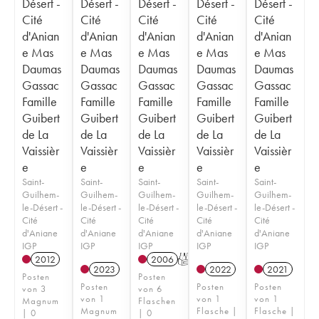
Désert -
Désert -
Désert -
Désert -
Désert -
Cité
Cité
Cité
Cité
Cité
d'Anian
d'Anian
d'Anian
d'Anian
d'Anian
e Mas
e Mas
e Mas
e Mas
e Mas
Daumas
Daumas
Daumas
Daumas
Daumas
Gassac
Gassac
Gassac
Gassac
Gassac
Famille
Famille
Famille
Famille
Famille
Guibert
Guibert
Guibert
Guibert
Guibert
de La
de La
de La
de La
de La
Vaissièr
Vaissièr
Vaissièr
Vaissièr
Vaissièr
e
e
e
e
e
Saint-
Saint-
Saint-
Saint-
Saint-
Guilhem-
Guilhem-
Guilhem-
Guilhem-
Guilhem-
le-Désert -
le-Désert -
le-Désert -
le-Désert -
le-Désert -
Cité
Cité
Cité
Cité
Cité
d'Aniane
d'Aniane
d'Aniane
d'Aniane
d'Aniane
IGP
IGP
IGP
IGP
IGP
2012
2006
T
2023
2022
2021
Posten
Posten
Posten
Posten
Posten
von 3
von 6
von 1
von 1
von 1
Magnum
Flaschen
Magnum
Flasche |
Flasche |
| 0
| 0