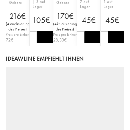
| 3 auf
7 auf
1 auf
Gebote
Gebote
Lager
Lager
Lager
216
€
170
€
105
€
45
€
45
€
(
Aktualisierung
(
Aktualisierung
des Preises
)
des Preises
)
Preis pro Einheit
Preis pro Einheit
72
€
28,33
€
IDEAWLINE EMPFIEHLT IHNEN