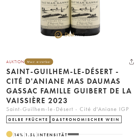
AUKTION
Mwst. erstattbar
SAINT-GUILHEM-LE-DÉSERT -
CITÉ D'ANIANE MAS DAUMAS
GASSAC FAMILLE GUIBERT DE LA
VAISSIÈRE 2023
Saint-Guilhem-le-Désert - Cité d'Aniane IGP
GELBE FRÜCHTE
GASTRONOMISCHER WEIN
14
%
1.5
L
INTENSITÄT