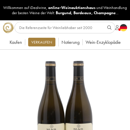
Willkommen auf iDealwine,
online-Weinauktionshaus
und
Weinhandlung
der besten Weine der Welt:
Burgund
,
Bordeaux
,
Champagne
...
Kaufen
Notierung
Wein-Enzyklopädie
VERKAUFEN