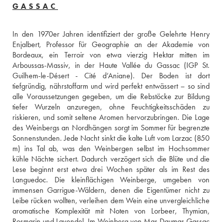
GASSAC
In den 1970er Jahren identifiziert der große Gelehrte Henry 
Enjalbert, Professor für Geographie an der Akademie von 
Bordeaux, ein Terroir von etwa vierzig Hektar mitten im 
Arboussas-Massiv, in der Haute Vallée du Gassac (IGP St. 
Guilhem-le-Désert - Cité d‘Aniane). Der Boden ist dort 
tiefgründig, nährstoffarm und wird perfekt entwässert – so sind 
alle Voraussetzungen gegeben, um die Rebstöcke zur Bildung 
tiefer Wurzeln anzuregen, ohne Feuchtigkeitsschäden zu 
riskieren, und somit seltene Aromen hervorzubringen. Die Lage 
des Weinbergs an Nordhängen sorgt im Sommer für begrenzte 
Sonnenstunden. Jede Nacht sinkt die kalte Luft vom Larzac (850 
m) ins Tal ab, was den Weinbergen selbst im Hochsommer 
kühle Nächte sichert. Dadurch verzögert sich die Blüte und die 
Lese beginnt erst etwa drei Wochen später als im Rest des 
Languedoc. Die kleinflächigen Weinberge, umgeben von 
immensen Garrigue-Wäldern, denen die Eigentümer nicht zu 
Leibe rücken wollten, verleihen dem Wein eine unvergleichliche 
aromatische Komplexität mit Noten von Lorbeer, Thymian, 
Rosmarin und Lavendel. Im Weinberg von Mas Daumas Gassac 