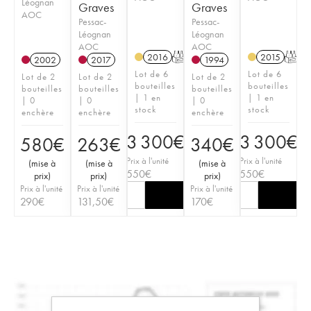
Léognan
Graves
Graves
AOC
Pessac-
Pessac-
Léognan
Léognan
AOC
AOC
2016
T
2015
T
2002
2017
1994
Lot de 6
Lot de 6
Lot de 2
Lot de 2
Lot de 2
bouteilles
bouteilles
bouteilles
bouteilles
bouteilles
| 1 en
| 1 en
| 0
| 0
| 0
stock
stock
enchère
enchère
enchère
3 300
€
3 300
€
580
€
263
€
340
€
Prix à l'unité
Prix à l'unité
(
mise à
(
mise à
(
mise à
550
€
550
€
prix
)
prix
)
prix
)
Prix à l'unité
Prix à l'unité
Prix à l'unité
290
€
131,50
€
170
€