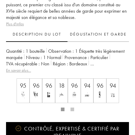
puissant, ce premier cru classé issu d'un domaine constitué au
XVIe siècle requiert de belles années de garde pour exprimer en
majesté son élégance et sa noblesse.
Plus d'infos
DESCRIPTION DU LOT
DÉGUSTATION ET GARDE
Quantité :
1 bouteille
Observation :
1 Étiquette très légèrement
marquée
Niveau :
1
Normal
Provenance :
particulier
TVA récupérable :
non
Région :
Bordeaux
Appellation :
Pessac-Léognan
En savoir plus...
Classement :
1er Grand Cru Classé
Propriétaire :
Domaines Clarence Dillon
95
96
96
18
96
94
96
94
CONTRÔLÉ, EXPERTISÉ & CERTIFIÉ PAR