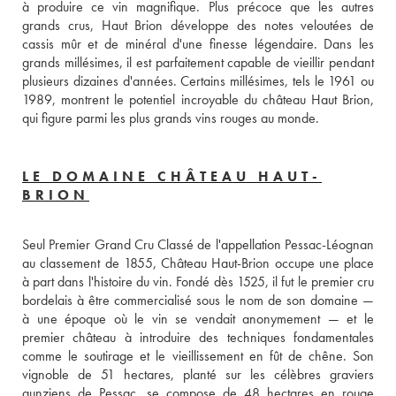
à produire ce vin magnifique. Plus précoce que les autres 
grands crus, Haut Brion développe des notes veloutées de 
cassis mûr et de minéral d'une finesse légendaire. Dans les 
grands millésimes, il est parfaitement capable de vieillir pendant 
plusieurs dizaines d'années. Certains millésimes, tels le 1961 ou 
1989, montrent le potentiel incroyable du château Haut Brion, 
qui figure parmi les plus grands vins rouges au monde.
LE DOMAINE CHÂTEAU HAUT-
BRION
Seul Premier Grand Cru Classé de l'appellation Pessac-Léognan 
au classement de 1855, Château Haut-Brion occupe une place 
à part dans l'histoire du vin. Fondé dès 1525, il fut le premier cru 
bordelais à être commercialisé sous le nom de son domaine — 
à une époque où le vin se vendait anonymement — et le 
premier château à introduire des techniques fondamentales 
comme le soutirage et le vieillissement en fût de chêne. Son 
vignoble de 51 hectares, planté sur les célèbres graviers 
gunziens de Pessac, se compose de 48 hectares en rouge 