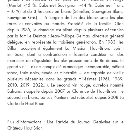
(Merlot ~45 %, Cabernet Sauvignon ~44 %, Cabernet Franc 
~10 %) et de 3 hectares en blanc (Sémillon, Sauvignon Blanc, 
Sauvignon Gris) — à l'origine de l'un des blancs secs les plus 
rares et convoités au monde. Propriété de la famille Dillon 
depuis 1935, le domaine est piloté depuis plusieurs décennies 
par la famille Delmas : Jean-Philippe Delmas, directeur général 
délégué, en représente la troisième génération. En 1983, les 
Dillon acquièrent également La Mission Haut-Brion, voisin 
immédiat, dont la confrontation millésimée constitue l'un des 
exercices de dégustation les plus passionnants de Bordeaux. Le 
grand vin — d'une complexité aromatique incomparable, mêlant 
tabac, fruits noirs, fumée et minéralité — est capable de vieillir 
plusieurs décennies dans les grands millésimes (1961, 1989, 
2010, 2019, 2022…). Le second vin rouge, autrefois nommé 
Bahans, s'appelle depuis 2007 Le Clarence de Haut-Brion ; le 
second vin blanc, ex-Les Plantiers, est rebaptisé depuis 2008 La 
Plus d'informations : 
Lire l'article du Journal iDealwine sur le 
Château Haut Brion