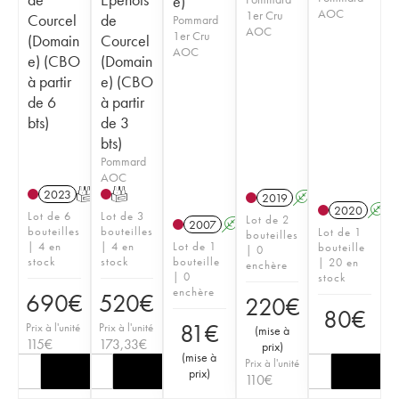
e)
AOC
1er Cru
Courcel
de
Pommard
AOC
1er Cru
(Domain
Courcel
AOC
e) (CBO
(Domain
à partir
e) (CBO
de 6
à partir
bts)
de 3
bts)
Pommard
AOC
2023
T
T
2019
A
2020
A
Lot de 6
Lot de 3
Lot de 2
2007
A
bouteilles
bouteilles
Lot de 1
bouteilles
| 4 en
| 4 en
Lot de 1
bouteille
| 0
stock
stock
bouteille
| 20 en
enchère
| 0
stock
enchère
690
€
520
€
220
€
80
€
81
€
Prix à l'unité
Prix à l'unité
(
mise à
115
€
173,33
€
prix
)
(
mise à
Prix à l'unité
prix
)
110
€