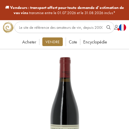
🚚
Vendeurs :
transport offert pour toute demande d’estimation de
vos vins
transmise entre le 01.07.2026 et le 31.08.2026 inclus*
Acheter
Cote
Encyclopédie
VENDRE