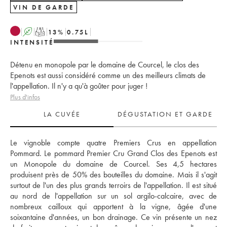
VIN DE GARDE
A
T
13
%
0.75
L
INTENSITÉ
Détenu en monopole par le domaine de Courcel, le clos des
Epenots est aussi considéré comme un des meilleurs climats de
l'appellation. Il n'y a qu'à goûter pour juger !
Plus d'infos
LA CUVÉE
DÉGUSTATION ET GARDE
Le vignoble compte quatre Premiers Crus en appellation 
Pommard. Le pommard Premier Cru Grand Clos des Epenots est 
un Monopole du domaine de Courcel. Ses 4,5 hectares 
produisent près de 50% des bouteilles du domaine. Mais il s'agit 
surtout de l'un des plus grands terroirs de l'appellation. Il est situé 
au nord de l'appellation sur un sol argilo-calcaire, avec de 
nombreux cailloux qui apportent à la vigne, âgée d'une 
soixantaine d'années, un bon drainage. Ce vin présente un nez 