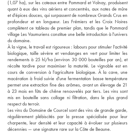
(1,07 ha), sur les coteaux entre Pommard et Volnay, produisent 
quant à eux des vins aériens et concentrés, aux notes de mûre 
et d'épices douces, qui surpassent de nombreux Grands Crus en 
profondeur et en longueur. Les Frémiers et les Croix Noires 
complètent ce tableau de premier plan, tandis que le Pommard 
village Les Vaumuriens constitue une belle introduction à l'univers 
du domaine.

À la vigne, le travail est rigoureux : labours pour stimuler l'activité 
biologique, taille sévère et vendanges en vert pour limiter les 
rendements à 25 hl/ha (environ 30 000 bouteilles par an), et 
récolte tardive pour maximiser la maturité. Le vignoble est en 
cours de conversion à l'agriculture biologique. À la cave, une 
macération à froid suivie d'une fermentation basse température 
permet une extraction fine des arômes, avant un élevage de 21 
à 23 mois en fûts de chêne renouvelés par tiers. Les vins sont 
mis en bouteille sans collage ni filtration, dans le plus grand 
respect du terroir.

Les vins du Domaine de Courcel sont des vins de grande garde, 
régulièrement plébiscités par la presse spécialisée pour leur 
charpente, leur densité et leur capacité à évoluer sur plusieurs 
décennies — une signature rare sur la Côte de Beaune.