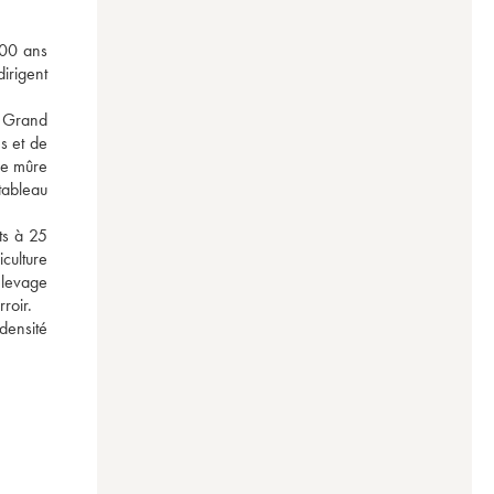
00 ans 
rigent 
 Grand 
 et de 
e mûre 
ableau 
ts à 25 
ulture 
levage 
oir.

ensité 