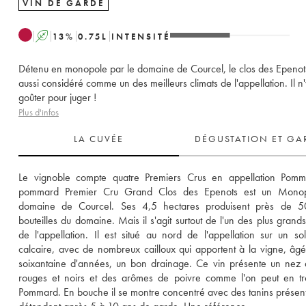
VIN DE GARDE
A
13
%
0.75
L
INTENSITÉ
Détenu en monopole par le domaine de Courcel, le clos des Epenot
aussi considéré comme un des meilleurs climats de l'appellation. Il n'
goûter pour juger !
Plus d'infos
LA CUVÉE
DÉGUSTATION ET GA
Le vignoble compte quatre Premiers Crus en appellation Pomma
pommard Premier Cru Grand Clos des Epenots est un Monop
domaine de Courcel. Ses 4,5 hectares produisent près de 5
bouteilles du domaine. Mais il s'agit surtout de l'un des plus grands 
de l'appellation. Il est situé au nord de l'appellation sur un sol
calcaire, avec de nombreux cailloux qui apportent à la vigne, âgé
soixantaine d'années, un bon drainage. Ce vin présente un nez de
rouges et noirs et des arômes de poivre comme l'on peut en tr
Pommard. En bouche il se montre concentré avec des tanins présents