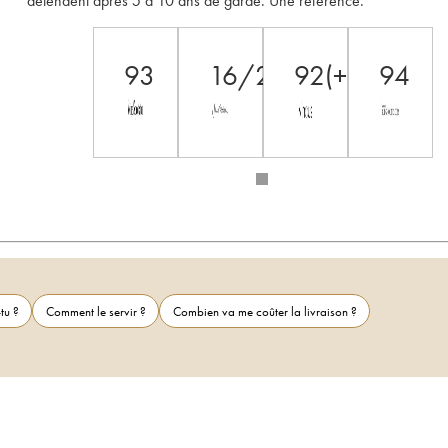
détendent après 5 à 10 ans de garde. Une référence.
93
16/20
92(+)/100
94
tu ?
Comment le servir ?
Combien va me coûter la livraison ?