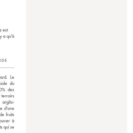
s est
y a qu'à
RDE
rd. Le 
ole du 
0% des 
terroirs 
 argilo-
e d'une 
 fruits 
ouver à 
 qui se 