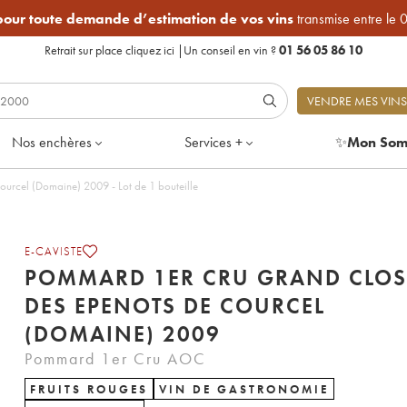
 pour toute demande d’estimation de vos vins
transmise entre le 
Retrait sur place
cliquez ici
|
Un conseil en vin ?
01 56 05 86 10
VENDRE MES VINS
Nos enchères
Services +
✨
Mon Som
urcel (Domaine) 2009 - Lot de 1 bouteille
E-CAVISTE
POMMARD 1ER CRU GRAND CLOS
DES EPENOTS DE COURCEL
(DOMAINE) 2009
Pommard 1er Cru AOC
FRUITS ROUGES
VIN DE GASTRONOMIE