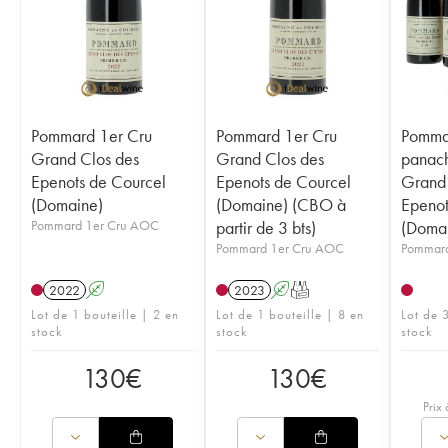
Pommard 1er Cru
Pommard 1er Cru
Pomma
Grand Clos des
Grand Clos des
panac
Epenots de Courcel
Epenots de Courcel
Grand 
(Domaine)
(Domaine) (CBO à
Epenot
Pommard 1er Cru AOC
partir de 3 bts)
(Doma
Pommard 1er Cru AOC
Pommar
2022
A
2023
A
T
Lot de 1 bouteille | 2 en
Lot de 1 bouteille | 8 en
Lot de 3
stock
stock
stock
130
€
130
€
Prix 