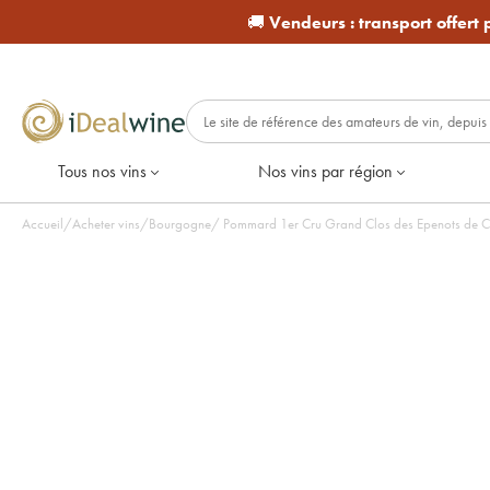
🚚
Vendeurs :
transport offert
Tous nos vins
Nos vins par région
Accueil
/
Acheter vins
/
Bourgogne
/
Pommard 1er Cru Grand Clos des Epenots de Co