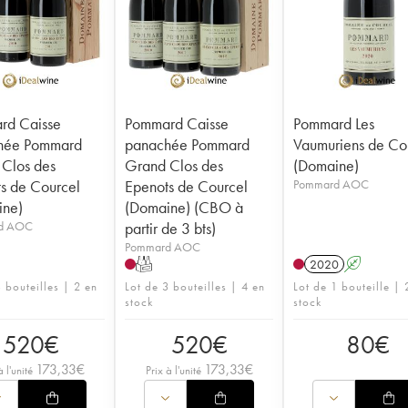
rd Caisse
Pommard Caisse
Pommard Les
hée Pommard
panachée Pommard
Vaumuriens de Co
Clos des
Grand Clos des
(Domaine)
s de Courcel
Epenots de Courcel
Pommard AOC
ine)
(Domaine) (CBO à
d AOC
partir de 3 bts)
Pommard AOC
T
2020
A
 bouteilles | 2 en
Lot de 3 bouteilles | 4 en
Lot de 1 bouteille |
stock
stock
520
€
520
€
80
€
173,33
€
173,33
€
à l'unité
Prix à l'unité