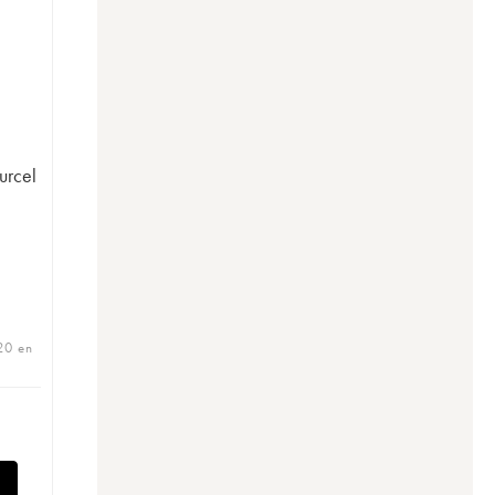
urcel
 20 en