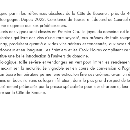
 figure parmi les références absolues de la Côte de Beaune : près de 4
n Bourgogne. Depuis 2023, Constance de Leusse et Édouard de Courcel di
 même exigence que ses prédécesseurs.

uarts des vignes sont classés en Premier Cru. Le joyau du domaine est le
ires qui livre des vins d'une rare soyosité, aux arômes de fruits rouges
nay, produisent quant à eux des vins aériens et concentrés, aux notes d
ondeur et en longueur. Les Frémiers et les Croix Noires complètent ce t
tue une belle introduction à l'univers du domaine.

é biologique, taille sévère et vendanges en vert pour limiter les rendemen
maximiser la maturité. Le vignoble est en cours de conversion à l'agric
tion basse température permet une extraction fine des arômes, avant un é
s en bouteille sans collage ni filtration, dans le plus grand respect du terr
èrement plébiscités par la presse spécialisée pour leur charpente, leur d
are sur la Côte de Beaune.