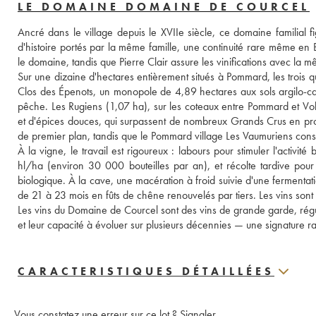
LE DOMAINE DOMAINE DE COURCEL
Ancré dans le village depuis le XVIIe siècle, ce domaine familial
d'histoire portés par la même famille, une continuité rare même e
le domaine, tandis que Pierre Clair assure les vinifications avec la
Sur une dizaine d'hectares entièrement situés à Pommard, les trois q
Clos des Épenots, un monopole de 4,89 hectares aux sols argilo-calca
pêche. Les Rugiens (1,07 ha), sur les coteaux entre Pommard et Vol
et d'épices douces, qui surpassent de nombreux Grands Crus en prof
de premier plan, tandis que le Pommard village Les Vaumuriens consti
À la vigne, le travail est rigoureux : labours pour stimuler l'activit
hl/ha (environ 30 000 bouteilles par an), et récolte tardive pour 
biologique. À la cave, une macération à froid suivie d'une fermenta
de 21 à 23 mois en fûts de chêne renouvelés par tiers. Les vins sont mi
Les vins du Domaine de Courcel sont des vins de grande garde, réguli
et leur capacité à évoluer sur plusieurs décennies — une signature r
CARACTERISTIQUES DÉTAILLÉES
Vous constatez une erreur sur ce lot ?
Signaler