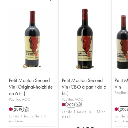
Petit Mouton Second
Petit Mouton Second
Petit 
Vin (Original-holzkiste
Vin (CBO à partir de 6
Vin
ab 6 Fl.)
bts)
Pauilla
Pauillac AOC
Pauillac AOC
2021
T
2019
T
200
Lot de 1 bouteille | 15 en
Lot de 1 bouteille | 2
Lot de 3
stock
enchères
enchère