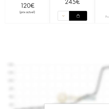
245
€
120
€
(
prix actuel
)
Pri