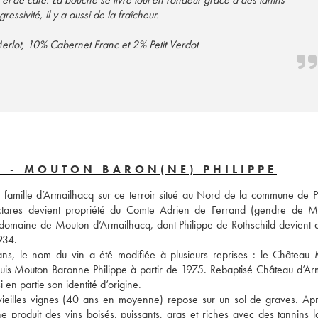
essivité, il y a aussi de la fraîcheur.
lot, 10% Cabernet Franc et 2% Petit Verdot
 - MOUTON BARON(NE) PHILIPPE
a famille d’Armailhacq sur ce terroir situé au Nord de la commune de Pau
tares devient propriété du Comte Adrien de Ferrand (gendre de 
omaine de Mouton d’Armailhacq, dont Philippe de Rothschild devient d
1934.
 ans, le nom du vin a été modifiée à plusieurs reprises : le Château 
is Mouton Baronne Philippe à partir de 1975. Rebaptisé Château d’Arm
 en partie son identité d’origine.
vieilles vignes (40 ans en moyenne) repose sur un sol de graves. Apr
roduit des vins boisés, puissants, gras et riches avec des tannins lo