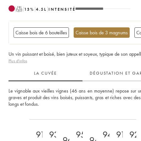
T
13
%
4.5
L
INTENSITÉ
Caisse bois de 6 bouteilles
Caisse bois de 3 magnums
Ca
Un vin puissant et boisé, bien juteux et soyeux, typique de son appell
Plus d'infos
LA CUVÉE
DÉGUSTATION ET GA
Le vignoble aux vieilles vignes (46 ans en moyenne) repose sur un
graves et produit des vins boisés, puissants, gras et riches avec des 
longs et fondus.
91-
93-
95-
94-
91-
92
96
94