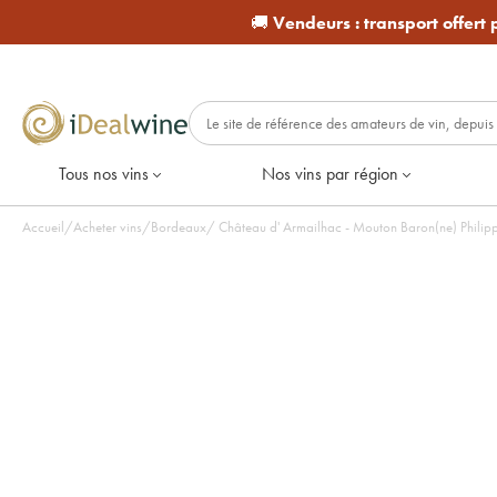
🚚
Vendeurs :
transport offert
Tous nos vins
Nos vins par région
Accueil
/
Acheter vins
/
Bordeaux
/