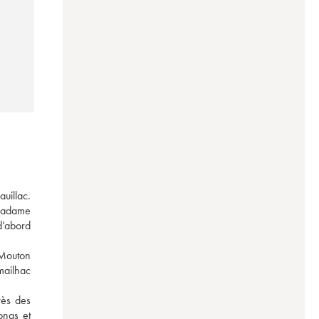
illac. 
Madame 
’abord 
Mouton 
ailhac 
ès des 
ngs et 