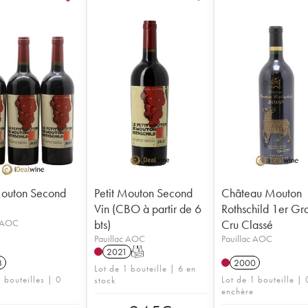
Mouton Second
Petit Mouton Second
Château Mouton
Vin (CBO à partir de 6
Rothschild 1er Gr
c AOC
bts)
Cru Classé
Pauillac AOC
Pauillac AOC
2021
T
8
2000
Lot de 1 bouteille | 6 en
 bouteilles | 0
Lot de 1 bouteille | 
stock
enchère