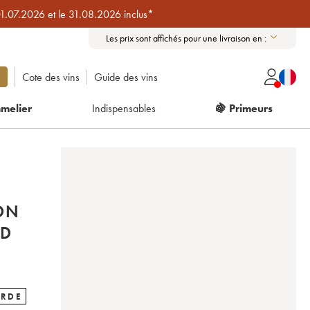
01.07.2026 et le 31.08.2026 inclus*
Les prix sont affichés pour une livraison en :
Cote des vins
Guide des vins
melier
Indispensables
🍇 Primeurs
ON
ND
ARDE