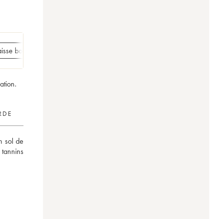
isse bois de 1 double magnum
ation.
RDE
 sol de 
tannins 
-