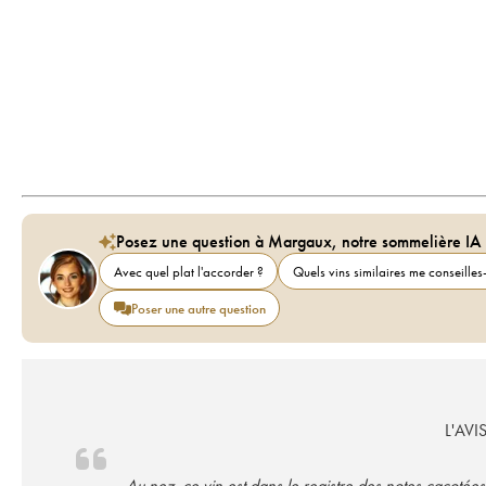
Posez une question à Margaux, notre sommelière IA
Avec quel plat l'accorder ?
Quels vins similaires me conseilles-
Poser une autre question
L'AVI
Au nez, ce vin est dans le registre des notes cacotées