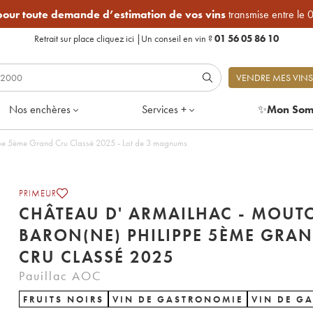
 pour toute demande d’estimation de vos vins
transmise entre le 
Retrait sur place
cliquez ici
|
Un conseil en vin ?
01 56 05 86 10
VENDRE MES VINS
Nos enchères
Services +
✨
Mon Som
Château d' Armailhac - Mouton Baron(ne) Philippe 5ème Grand Cru Classé 2025 - Lot de 3 magnums
PRIMEUR
CHÂTEAU D' ARMAILHAC - MOUT
BARON(NE) PHILIPPE 5ÈME GRA
CRU CLASSÉ 2025
Pauillac AOC
FRUITS NOIRS
VIN DE GASTRONOMIE
VIN DE G