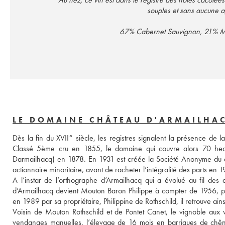
souples et sans aucune agr
67% Cabernet Sauvignon, 21% Mer
LE DOMAINE CHÂTEAU D'ARMAILHAC
Dès la fin du XVII° siècle, les registres signalent la présence de l
Classé 5ème cru en 1855, le domaine qui couvre alors 70 hec
Darmailhacq) en 1878. En 1931 est créée la Société Anonyme du d
actionnaire minoritaire, avant de racheter l’intégralité des parts en 
A l’instar de l’orthographe d’Armailhacq qui a évolué au fil des
d’Armailhacq devient Mouton Baron Philippe à compter de 1956, pu
en 1989 par sa propriétaire, Philippine de Rothschild, il retrouve ainsi
Voisin de Mouton Rothschild et de Pontet Canet, le vignoble aux 
vendanges manuelles, l’élevage de 16 mois en barriques de chêne p