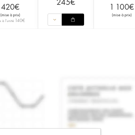
245
€
420
€
1 100
€
(
mise à prix
)
(
mise à prix
)
140
€
x à l'unité