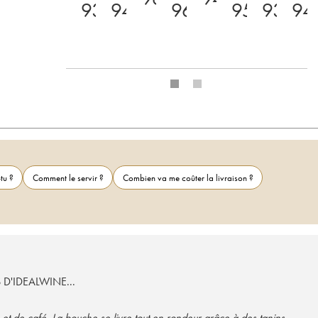
93
94
96
95
93
94
tu ?
Comment le servir ?
Combien va me coûter la livraison ?
S D'IDEALWINE...
 et de café. La bouche se livre tout en rondeur grâce à des tanins