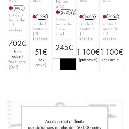
AOC
AOC
AOC
AOC
Pauillac
AOC
1983
2021
T
Lot de 3
1995
2000
2000
Lot de 1
bouteilles
Lot de 1
Lot de 1
Lot de 1
bouteille
| 1
bouteille
bouteille
bouteille
| 6 en
enchère
| 3
| 1
| 1
stock
enchères
enchère
enchère
702
€
245
€
51
€
1 100
€
1 100
€
(
prix
actuel
)
(
prix
(
prix actuel
)
(
prix actuel
)
Prix à l'unité
actuel
)
234
€
Accès gratuit et illimité
aux statistiques de plus de 150 000 cotes