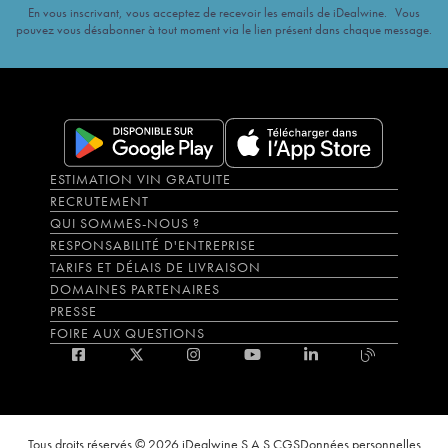
En vous inscrivant, vous acceptez de recevoir les emails de iDealwine. Vous
pouvez vous désabonner à tout moment via le lien présent dans chaque message.
ESTIMATION VIN GRATUITE
RECRUTEMENT
QUI SOMMES-NOUS ?
RESPONSABILITÉ D'ENTREPRISE
TARIFS ET DÉLAIS DE LIVRAISON
DOMAINES PARTENAIRES
PRESSE
FOIRE AUX QUESTIONS
Tous droits réservés © 2026 iDealwine S.A.S.
CGS
Données personnelles