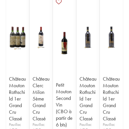
Château
Château
Château
Château
Petit
Mouton
Clerc
Mouton
Mouton
Mouton
Rothschi
Milon
Rothschi
Rothschi
Second
ld 1er
5ème
ld 1er
ld 1er
Vin
Grand
Grand
Grand
Grand
(CBO à
Cru
Cru
Cru
Cru
partir de
Classé
Classé
Classé
Classé
6 bts)
Pauillac
Pauillac
Pauillac
Pauillac