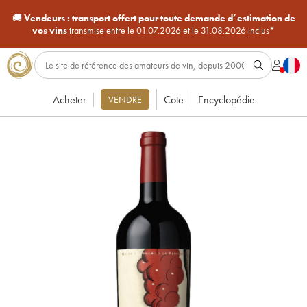
🚚
Vendeurs :
transport offert pour toute demande d’estimation de
vos vins
transmise entre le 01.07.2026 et le 31.08.2026 inclus*
Acheter
Cote
Encyclopédie
VENDRE