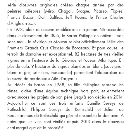
série d'œuvres originales créées chaque année par des 
peintres célèbres (Miró, Chagall, Braque, Picasso, Tàpies, 
Francis Bacon, Dali, Balthus, Jeff Koons, le Prince Charles 
d'Angleterre...). 
En 1973, alors qu'aucune modification n'a jamais été accordée 
dans le classement de 1855, le Baron Philippe en obtient - non 
sans mal - la révision et Mouton rejoint officiellement l'élite des 
Premiers Grands Crus Classés de Bordeaux. Et pour cause, le 
terroir du domaine est exceptionnel, 82 hectares de très vieilles 
vignes entre l’estuaire de la Gironde et l’océan Atlantique. En 
plus de cela, 9 hectares de vignes plantées en blanc (sauvignon 
blanc et gris, sémillon, muscadelle) permettent l’élaboration de 
la cuvée de bordeaux « Aile d’argent ».
Au décès du baron en 1988, sa fille Philippine reprend les 
rênes, aidée d'une équipe technique hors pair, et entretient 
avec succès les projets de son père jusqu'à son décès en 2014. 
Aujourd'hui ce sont ces trois enfants Camille Sereys de 
Rothschild, Philippe Sereys de Rothschild et Julien de 
Beaumarchais de Rothschild qui gèrent ensemble le domaine. A 
noter que les vins sont vinifiés depuis 2013 dans le nouveau 
chai magnifique de la propriété.