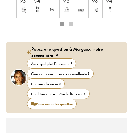
93
94
96
93
94
Posez une question à Margaux, notre
sommelière IA
Avec quel plat l'accorder ?
Quels vins similaires me conseilles-tu ?
Comment le servir ?
Combien va me coûter la livraison ?
Poser une autre question