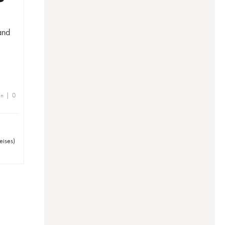
and
en | 0
eises
)