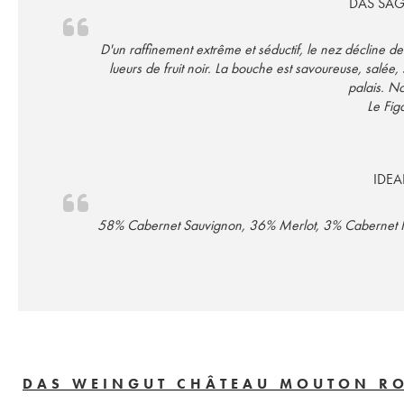
DAS SAG
D'un raffinement extrême et séductif, le nez décline d
lueurs de fruit noir. La bouche est savoureuse, salée
palais. No
Le Figa
IDEA
58% Cabernet Sauvignon, 36% Merlot, 3% Cabernet Fr
DAS WEINGUT CHÂTEAU MOUTON R