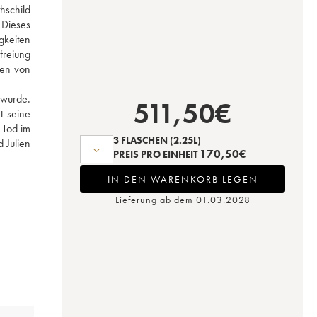
schild 
Dieses 
keiten 
reiung 
en von 
wurde. 
511,50
€
 seine 
 Tod im 
3 FLASCHEN
(2.25L)
Julien 
170,50
€
PREIS PRO EINHEIT
IN DEN WARENKORB LEGEN
Lieferung ab dem 01.03.2028