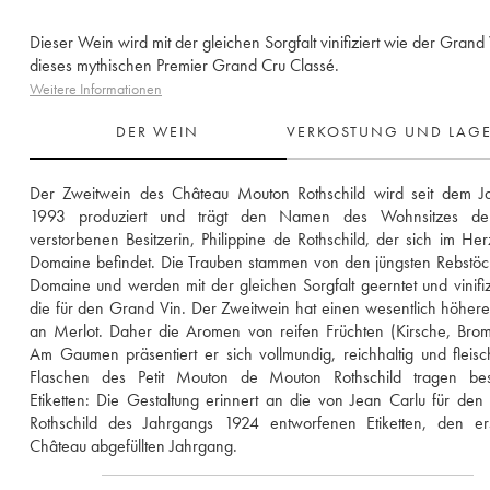
Dieser Wein wird mit der gleichen Sorgfalt vinifiziert wie der Grand
dieses mythischen Premier Grand Cru Classé.
Weitere Informationen
DER WEIN
VERKOSTUNG UND LAG
Der Zweitwein des Château Mouton Rothschild wird seit dem Ja
1993 produziert und trägt den Namen des Wohnsitzes de
verstorbenen Besitzerin, Philippine de Rothschild, der sich im Her
Domaine befindet. Die Trauben stammen von den jüngsten Rebstöc
Domaine und werden mit der gleichen Sorgfalt geerntet und vinifizi
die für den Grand Vin. Der Zweitwein hat einen wesentlich höheren
an Merlot. Daher die Aromen von reifen Früchten (Kirsche, Brom
Am Gaumen präsentiert er sich vollmundig, reichhaltig und fleisch
Flaschen des Petit Mouton de Mouton Rothschild tragen bes
Etiketten: Die Gestaltung erinnert an die von Jean Carlu für den
Rothschild des Jahrgangs 1924 entworfenen Etiketten, den ers
Château abgefüllten Jahrgang.