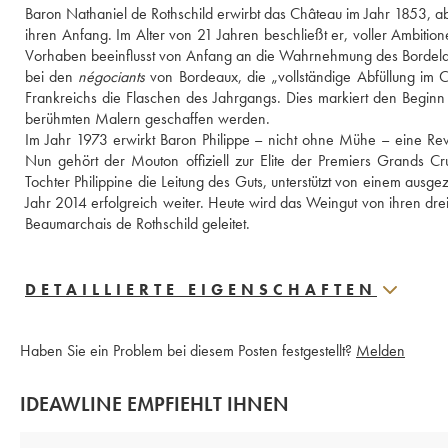
Baron Nathaniel de Rothschild erwirbt das Château im Jahr 1853, ab
ihren Anfang. Im Alter von 21 Jahren beschließt er, voller Ambition
Vorhaben beeinflusst von Anfang an die Wahrnehmung des Bordelais 
bei den 
négociants
 von Bordeaux, die „vollständige Abfüllung im Ch
Frankreichs die Flaschen des Jahrgangs. Dies markiert den Beginn
berühmten Malern geschaffen werden.
Im Jahr 1973 erwirkt Baron Philippe – nicht ohne Mühe – eine Revis
Nun gehört der Mouton offiziell zur Elite der Premiers Grands 
Tochter Philippine die Leitung des Guts, unterstützt von einem ausge
Jahr 2014 erfolgreich weiter. Heute wird das Weingut von ihren drei 
Beaumarchais de Rothschild geleitet.
DETAILLIERTE EIGENSCHAFTEN
Haben Sie ein Problem bei diesem Posten festgestellt?
Melden
IDEAWLINE EMPFIEHLT IHNEN