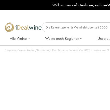
Willkommen auf iDealwine,
online-
Alle Weine
Weine nach Regionen
Unsere 
Startseite
/
Weine kaufen
/
Bordeaux
/
Petit Mouton Second Vin 2025 - Posten von 3