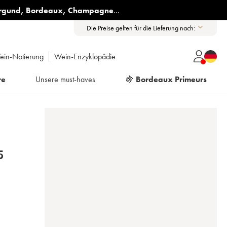
rgund
,
Bordeaux
,
Champagne
...
Die Preise gelten für die Lieferung nach:
ein-Notierung
Wein-Enzyklopädie
re
Unsere must-haves
🍇
Bordeaux Primeurs
5