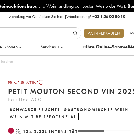
Weinauktionshaus
und
Weinhandlung der besten Weine der Welt:
Bu
Abholung vor Ort
Klicken Sie hier
|
Weinberatung?
+33 1 56 05 86 10
W
WEIN VERKAUFEN
Auktionen
Services +
✨
Ihre Online-Sommeliè
 Flaschen
PRIMEUR-WEINE
PETIT MOUTON SECOND VIN 202
Pauillac AOC
SCHWARZE FRÜCHTE
GASTRONOMISCHER WEIN
WEIN MIT REIFEPOTENZIAL
T
13
%
2.25
L
INTENSITÄT