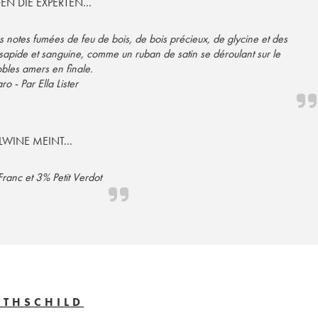
EN DIE EXPERTEN…
es notes fumées de feu de bois, de bois précieux, de glycine et des
, sapide et sanguine, comme un ruban de satin se déroulant sur le
bles amers en finale.
ro - Par Ella Lister
LWINE MEINT...
anc et 3% Petit Verdot
OTHSCHILD