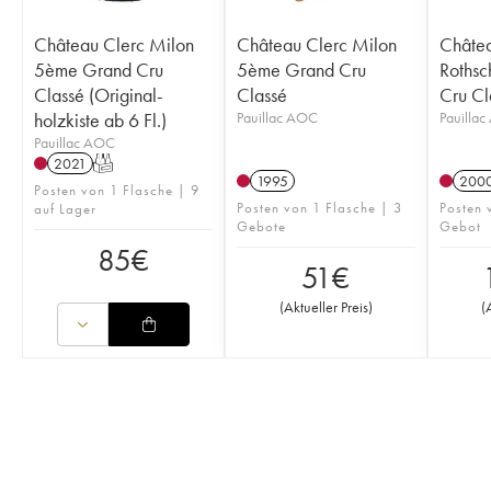
Château Clerc Milon
Château Clerc Milon
Châte
5ème Grand Cru
5ème Grand Cru
Rothsc
Classé (Original-
Classé
Cru Cl
holzkiste ab 6 Fl.)
Pauillac AOC
Pauilla
Pauillac AOC
2021
T
1995
200
Posten von 1 Flasche | 9
Posten von 1 Flasche | 3
Posten 
auf Lager
Gebote
Gebot
85
€
51
€
(
Aktueller Preis
)
(