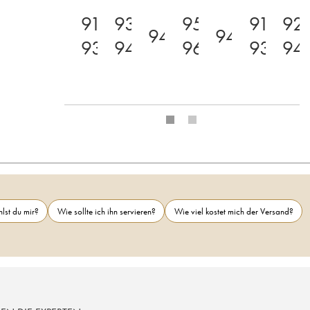
91-
93-
95-
91-
92
94
94
93
94
96
93
94
lst du mir?
Wie sollte ich ihn servieren?
Wie viel kostet mich der Versand?