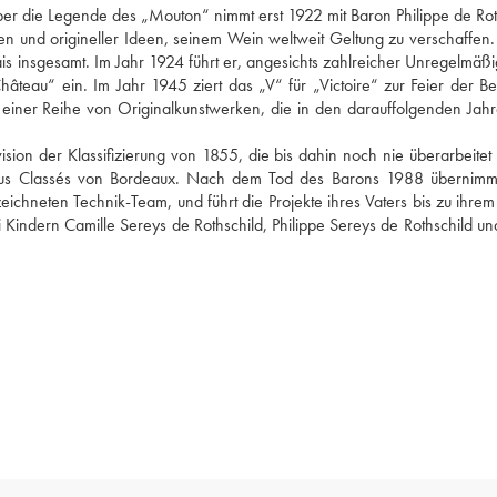
er die Legende des „Mouton“ nimmt erst 1922 mit Baron Philippe de Roth
en und origineller Ideen, seinem Wein weltweit Geltung zu verschaffen. 
insgesamt. Im Jahr 1924 führt er, angesichts zahlreicher Unregelmäßig
âteau“ ein. Im Jahr 1945 ziert das „V“ für „Victoire“ zur Feier der Bef
 einer Reihe von Originalkunstwerken, die in den darauffolgenden Jahr
ion der Klassifizierung von 1855, die bis dahin noch nie überarbeitet 
Crus Classés von Bordeaux. Nach dem Tod des Barons 1988 übernimmt
zeichneten Technik-Team, und führt die Projekte ihres Vaters bis zu ihrem
Kindern Camille Sereys de Rothschild, Philippe Sereys de Rothschild und 