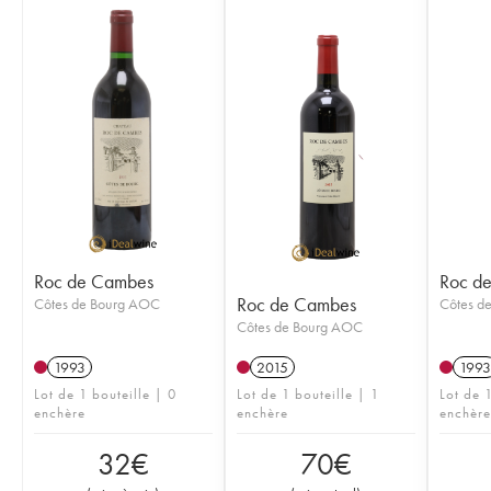
Roc de Cambes
Roc d
Roc de Cambes
Côtes de Bourg AOC
Côtes d
Côtes de Bourg AOC
1993
2015
1993
Lot de 1 bouteille | 0
Lot de 1 bouteille | 1
Lot de 1
enchère
enchère
enchère
32
€
70
€