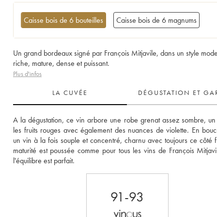
Caisse bois de 6 bouteilles
Caisse bois de 6 magnums
Un grand bordeaux signé par François Mitjavile, dans un style mod
riche, mature, dense et puissant.
Plus d'infos
LA CUVÉE
DÉGUSTATION ET GA
A la dégustation, ce vin arbore une robe grenat assez sombre, un 
les fruits rouges avec également des nuances de violette. En bouch
un vin à la fois souple et concentré, charnu avec toujours ce côté fru
maturité est poussée comme pour tous les vins de François Mitjavil
l'équilibre est parfait.
91-93