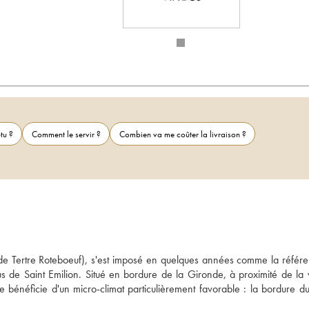
tu ?
Comment le servir ?
Combien va me coûter la livraison ?
de Tertre Roteboeuf), s'est imposé en quelques années comme la référe
s de Saint Emilion. Situé en bordure de la Gironde, à proximité de la vi
 bénéficie d'un micro-climat particulièrement favorable : la bordure du 