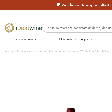
🚚
Vendeurs :
transport offert
Tous nos vins
Nos vins par région
Accueil
/
Acheter vins
/
Bordeaux
/
Domaine de Cambes 2025 - Lot de 6 bouteilles