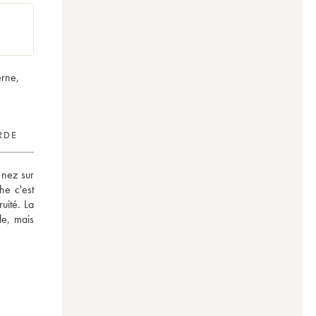
erne,
RDE
nez sur 
e c'est 
ité. La 
e, mais 