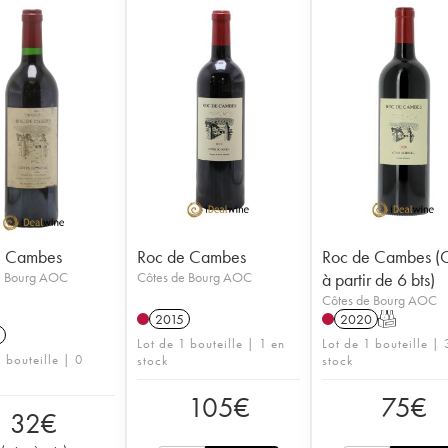
e Cambes
Roc de Cambes
Roc de Cambes 
e Bourg AOC
Côtes de Bourg AOC
à partir de 6 bts)
Côtes de Bourg AOC
2015
2020
T
Lot de 1 bouteille | 1 en
Lot de 1 bouteille | 
 bouteille | 0
stock
stock
105
€
75
€
32
€