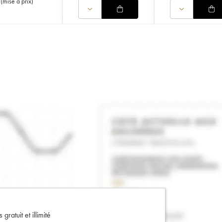
(
mise à prix
)
gratuit et illimité