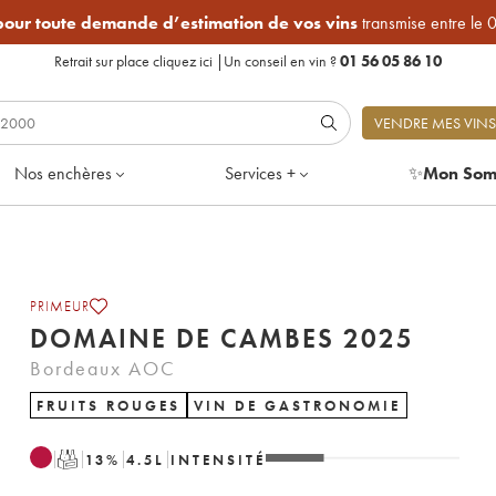
 pour toute demande d’estimation de vos vins
transmise entre le 
Retrait sur place
cliquez ici
|
Un conseil en vin ?
01 56 05 86 10
VENDRE MES VINS
Nos enchères
Services +
✨
Mon Som
PRIMEUR
DOMAINE DE CAMBES 2025
Bordeaux AOC
FRUITS ROUGES
VIN DE GASTRONOMIE
T
13
%
4.5
L
INTENSITÉ