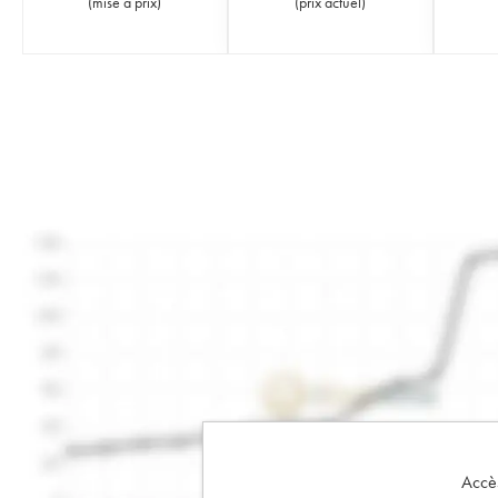
(
mise à prix
)
(
prix actuel
)
Accès 