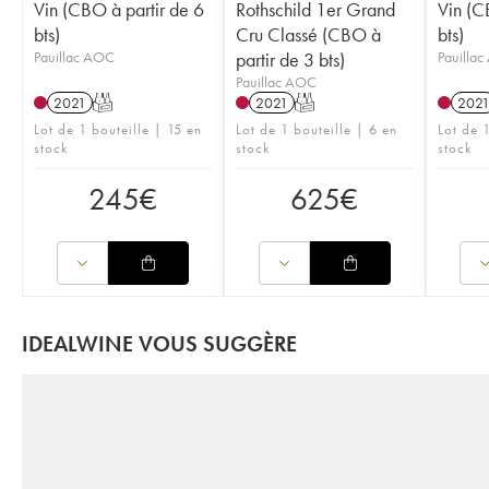
Vin (CBO à partir de 6
Rothschild 1er Grand
Vin (C
bts)
Cru Classé (CBO à
bts)
Pauillac AOC
partir de 3 bts)
Pauilla
Pauillac AOC
2021
T
2021
T
202
Lot de 1 bouteille | 15 en
Lot de 1 bouteille | 6 en
Lot de 1
stock
stock
stock
245
€
625
€
IDEALWINE VOUS SUGGÈRE