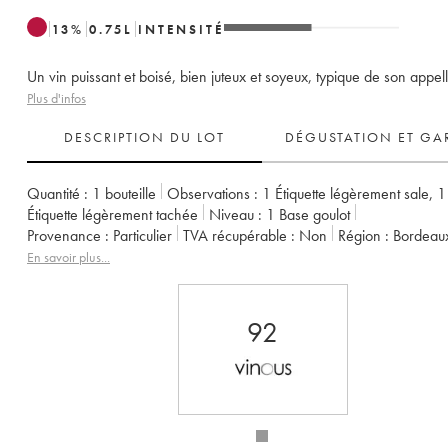
13
%
0.75
L
INTENSITÉ
Un vin puissant et boisé, bien juteux et soyeux, typique de son appell
Plus d'infos
DESCRIPTION DU LOT
DÉGUSTATION ET GA
Quantité :
1 bouteille
Observations :
1 Étiquette légèrement sale
,
1
Étiquette légèrement tachée
Niveau :
1
Base goulot
Provenance :
particulier
TVA récupérable :
non
Région :
Bordeau
Appellation :
Pauillac
Classement :
5ème Grand Cru Classé
En savoir plus...
Propriétaire :
Famille Rothschild
92