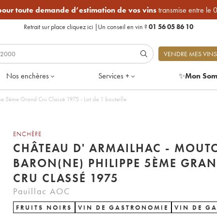
 pour toute demande d’estimation de vos vins
transmise entre le 
Retrait sur place
cliquez ici
|
Un conseil en vin ?
01 56 05 86 10
VENDRE MES VINS
Nos enchères
Services +
✨
Mon Som
Château d' Armailhac - Mouton Baron(ne) Philippe 5ème Grand Cru Classé 1975 - Lot de 1 bouteille
ENCHÈRE
CHÂTEAU D' ARMAILHAC - MOUT
BARON(NE) PHILIPPE 5ÈME GRA
CRU CLASSÉ 1975
Pauillac AOC
FRUITS NOIRS
VIN DE GASTRONOMIE
VIN DE G