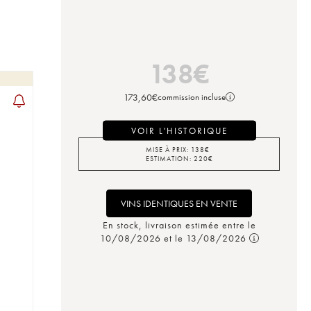
138
€
173,60
€
commission incluse
VOIR L'HISTORIQUE
MISE À PRIX:
138
€
ESTIMATION:
220
€
VINS IDENTIQUES EN VENTE
En stock, livraison estimée entre le
10/08/2026 et le 13/08/2026