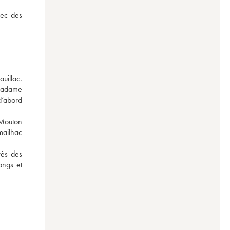
ec des 
illac. 
Madame 
’abord 
Mouton 
ailhac 
ès des 
ngs et 