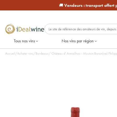
🚚
Vendeurs :
transport offert
Tous nos vins
Nos vins par région
Accueil
/
Acheter vins
/
Bordeaux
/