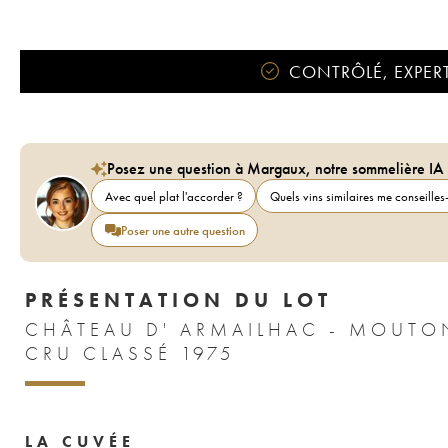
CONTRÔLÉ, EXPERT
Posez une question à Margaux, notre sommelière IA
Avec quel plat l'accorder ?
Quels vins similaires me conseilles-
Poser une autre question
PRÉSENTATION DU LOT
CHÂTEAU D' ARMAILHAC - MOUTO
CRU CLASSÉ 1975
LA CUVÉE