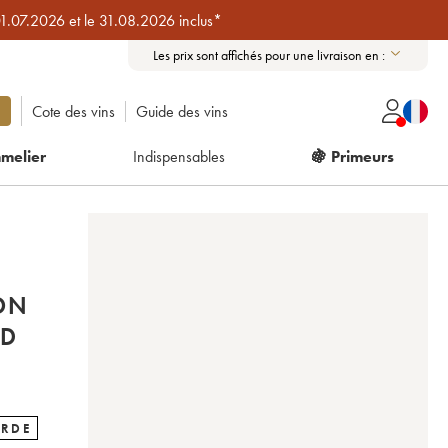
01.07.2026 et le 31.08.2026 inclus*
Les prix sont affichés pour une livraison en :
Cote des vins
Guide des vins
melier
Indispensables
🍇 Primeurs
ON
ND
ARDE