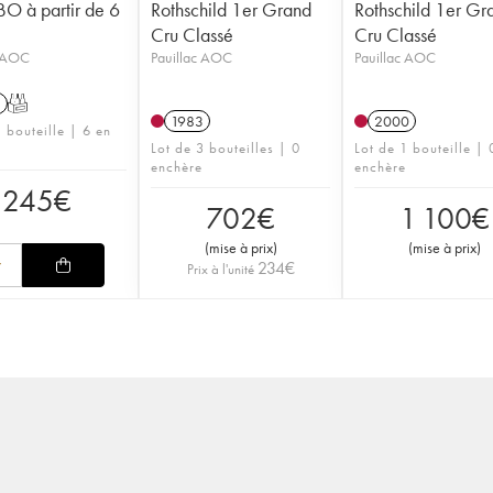
BO à partir de 6
Rothschild 1er Grand
Rothschild 1er Gr
Cru Classé
Cru Classé
c AOC
Pauillac AOC
Pauillac AOC
1
T
1983
2000
 bouteille | 6 en
Lot de 3 bouteilles | 0
Lot de 1 bouteille | 
enchère
enchère
245
€
702
€
1 100
€
(
mise à prix
)
(
mise à prix
)
234
€
Prix à l'unité