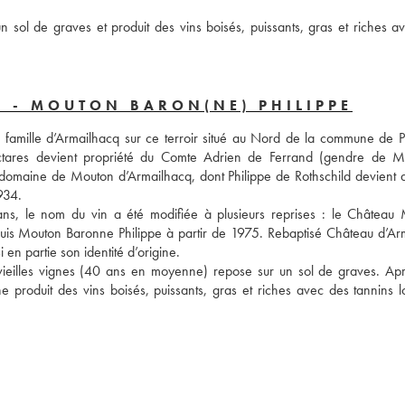
sol de graves et produit des vins boisés, puissants, gras et riches av
 - MOUTON BARON(NE) PHILIPPE
a famille d’Armailhacq sur ce terroir situé au Nord de la commune de Pau
tares devient propriété du Comte Adrien de Ferrand (gendre de 
omaine de Mouton d’Armailhacq, dont Philippe de Rothschild devient d
1934.
 ans, le nom du vin a été modifiée à plusieurs reprises : le Château 
is Mouton Baronne Philippe à partir de 1975. Rebaptisé Château d’Arm
 en partie son identité d’origine.
vieilles vignes (40 ans en moyenne) repose sur un sol de graves. Apr
roduit des vins boisés, puissants, gras et riches avec des tannins lo