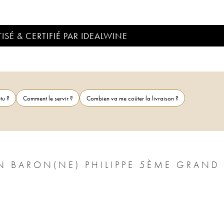
ISÉ & CERTIFIÉ PAR IDEALWINE
tu ?
Comment le servir ?
Combien va me coûter la livraison ?
N BARON(NE) PHILIPPE 5ÈME GRAND