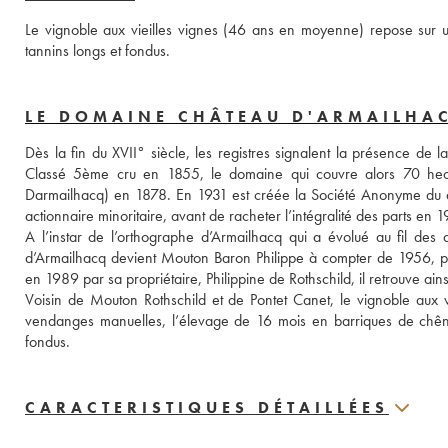
Le vignoble aux vieilles vignes (46 ans en moyenne) repose sur un 
tannins longs et fondus.
LE DOMAINE CHÂTEAU D'ARMAILHAC
Dès la fin du XVII° siècle, les registres signalent la présence de l
Classé 5ème cru en 1855, le domaine qui couvre alors 70 hec
Darmailhacq) en 1878. En 1931 est créée la Société Anonyme du d
actionnaire minoritaire, avant de racheter l’intégralité des parts en 
A l’instar de l’orthographe d’Armailhacq qui a évolué au fil des
d’Armailhacq devient Mouton Baron Philippe à compter de 1956, pu
en 1989 par sa propriétaire, Philippine de Rothschild, il retrouve ainsi
Voisin de Mouton Rothschild et de Pontet Canet, le vignoble aux 
vendanges manuelles, l’élevage de 16 mois en barriques de chêne p
fondus.
CARACTERISTIQUES DÉTAILLÉES