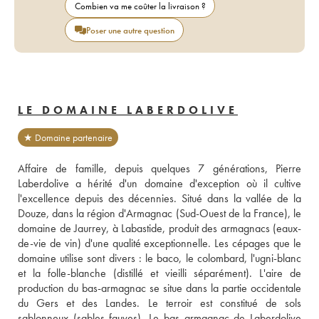
Combien va me coûter la livraison ?
Poser une autre question
LE DOMAINE LABERDOLIVE
★ Domaine partenaire
Affaire de famille, depuis quelques 7 générations, Pierre 
Laberdolive a hérité d'un domaine d'exception où il cultive 
l'excellence depuis des décennies. Situé dans la vallée de la 
Douze, dans la région d'Armagnac (Sud-Ouest de la France), le 
domaine de Jaurrey, à Labastide, produit des armagnacs (eaux-
de-vie de vin) d'une qualité exceptionnelle. Les cépages que le 
domaine utilise sont divers : le baco, le colombard, l'ugni-blanc 
et la folle-blanche (distillé et vieilli séparément). L'aire de 
production du bas-armagnac se situe dans la partie occidentale 
du Gers et des Landes. Le terroir est constitué de sols 
sablonneux (sables fauves). Le bas armagnac de Laberdolive 