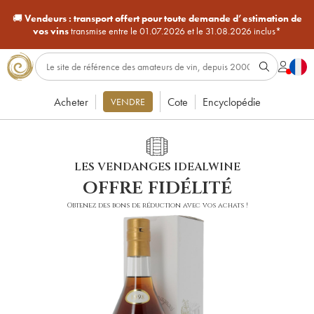
🚚
Vendeurs :
transport offert pour toute demande d’estimation de
vos vins
transmise entre le 01.07.2026 et le 31.08.2026 inclus*
Acheter
Cote
Encyclopédie
VENDRE
LES VENDANGES IDEALWINE
offre fidélité
Obtenez des bons de réduction avec vos achats !