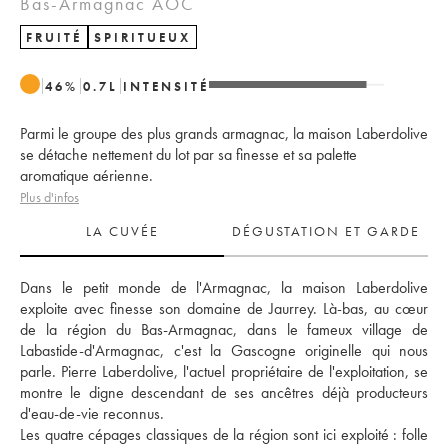
Bas-Armagnac AOC
FRUITÉ
SPIRITUEUX
46
%
0.7
L
INTENSITÉ
Parmi le groupe des plus grands armagnac, la maison Laberdolive
se détache nettement du lot par sa finesse et sa palette
aromatique aérienne.
Plus d'infos
LA CUVÉE
DÉGUSTATION ET GARDE
Dans le petit monde de l'Armagnac, la maison Laberdolive 
exploite avec finesse son domaine de Jaurrey. Là-bas, au cœur 
de la région du Bas-Armagnac, dans le fameux village de 
Labastide-d'Armagnac, c'est la Gascogne originelle qui nous 
parle. Pierre Laberdolive, l'actuel propriétaire de l'exploitation, se 
montre le digne descendant de ses ancêtres déjà producteurs 
d'eau-de-vie reconnus. 
Les quatre cépages classiques de la région sont ici exploité : folle 