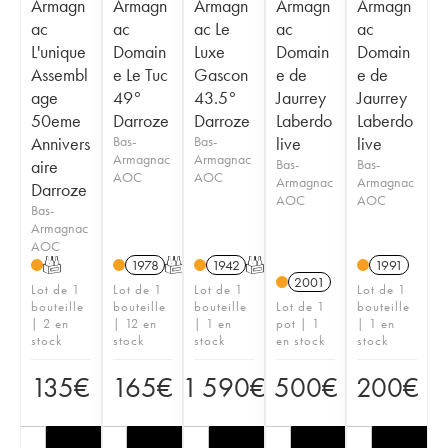
Armagn
Armagn
Armagn
Armagn
Armagn
ac
ac
ac Le
ac
ac
L'unique
Domain
Luxe
Domain
Domain
Assembl
e Le Tuc
Gascon
e de
e de
age
49°
43.5°
Jaurrey
Jaurrey
50eme
Darroze
Darroze
Laberdo
Laberdo
Annivers
Bas-
Bas-
live
live
Armagnac
Armagnac
aire
Bas-
Bas-
AOC
AOC
Armagnac
Armagnac
Darroze
AOC
AOC
Bas-
Armagnac
AOC
T
1978
T
1942
T
1991
2001
Lot de 1
Lot de 1
Lot de 1
Lot de 1
bouteille
bouteille
bouteille
Lot de 1
bouteille
| 2 en
| 12 en
| 1 en
pot | 1
| 1 en
stock
stock
stock
en stock
stock
135
€
165
€
1 590
€
500
€
200
€