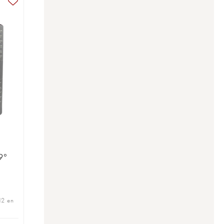
9°
12 en