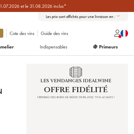
01.07.2026 et le 31.08.2026 inclus*
Les prix sont affichés pour une livraison en :
Cote des vins
Guide des vins
melier
Indispensables
🍇 Primeurs
LES VENDANGES IDEALWINE
offre fidélité
N
Obtenez des bons de réduction avec vos achats !