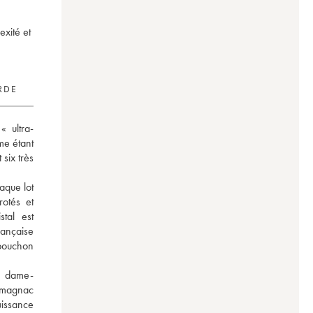
xité et
RDE
 ultra-
e étant 
six très 
que lot 
otés et 
tal est 
ançaise 
bouchon 
es dame-
rmagnac 
issance 