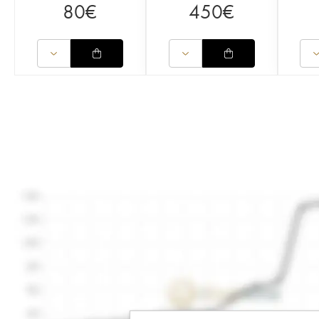
80
€
450
€