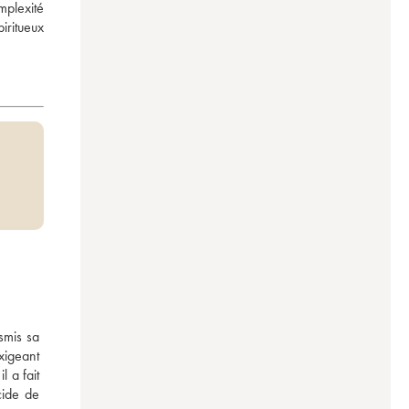
plexité 
ritueux 
mis sa 
xigeant 
 a fait 
ide de 