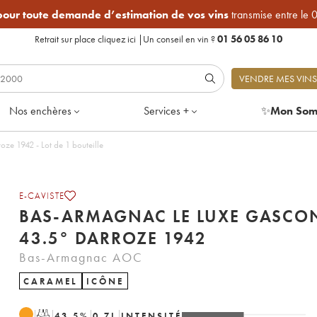
 pour toute demande d’estimation de vos vins
transmise entre le 
Retrait sur place
cliquez ici
|
Un conseil en vin ?
01 56 05 86 10
VENDRE MES VINS
Nos enchères
Services +
✨
Mon Som
Bas-Armagnac Le Luxe Gascon 43.5° Darroze 1942 - Lot de 1 bouteille
E-CAVISTE
BAS-ARMAGNAC LE LUXE GASCO
43.5° DARROZE 1942
Bas-Armagnac AOC
CARAMEL
ICÔNE
T
43.5
%
0.7
L
INTENSITÉ