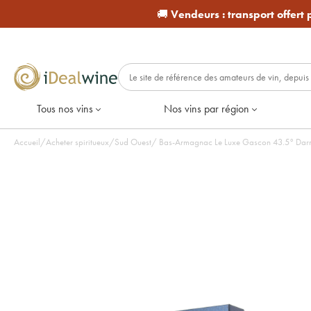
🚚
Vendeurs :
transport offert
Tous nos vins
Nos vins par région
Accueil
/
Acheter spiritueux
/
Sud Ouest
/