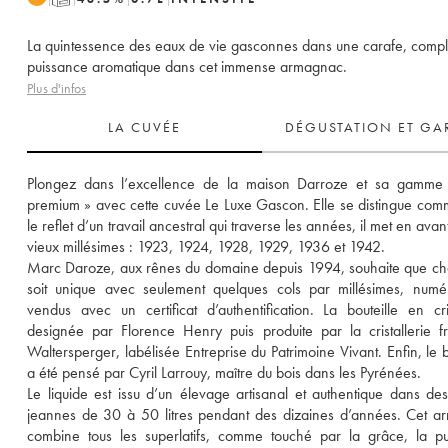
La quintessence des eaux de vie gasconnes dans une carafe, comple
puissance aromatique dans cet immense armagnac.
Plus d'infos
LA CUVÉE
DÉGUSTATION ET GA
Plongez dans l’excellence de la maison Darroze et sa gamme «
premium » avec cette cuvée Le Luxe Gascon. Elle se distingue comm
le reflet d’un travail ancestral qui traverse les années, il met en avant 
vieux millésimes : 1923, 1924, 1928, 1929, 1936 et 1942. 
Marc Daroze, aux rênes du domaine depuis 1994, souhaite que cha
soit unique avec seulement quelques cols par millésimes, numér
vendus avec un certificat d’authentification. La bouteille en cris
designée par Florence Henry puis produite par la cristallerie fr
Waltersperger, labélisée Entreprise du Patrimoine Vivant. Enfin, le 
a été pensé par Cyril Larrouy, maître du bois dans les Pyrénées. 
Le liquide est issu d’un élevage artisanal et authentique dans d
jeannes de 30 à 50 litres pendant des dizaines d’années. Cet a
combine tous les superlatifs, comme touché par la grâce, la pu