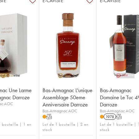
STE
E-CAVISTE
E-CAVISTE
nac Une Larme
Bas-Armagnac L'unique
Bas-Armagnac
agnac Darroze
Assemblage 50eme
Domaine Le Tuc 4
ac AOC
Anniversaire Darroze
Darroze
Bas-Armagnac AOC
Bas-Armagnac AOC
T
1978
T
 bouteille | 1 en
Lot de 1 bouteille | 2 en
Lot de 1 bouteille | 
stock
stock