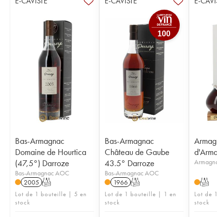
E-CAVISTE
E-CAVISTE
E-CAVI
100
Bas-Armagnac
Bas-Armagnac
Armag
Domaine de Hourtica
Château de Gaube
d'Arm
(47,5°) Darroze
43.5° Darroze
Armagn
Bas-Armagnac AOC
Bas-Armagnac AOC
2005
T
1966
T
T
Lot de 1 bouteille | 5 en
Lot de 1 bouteille | 1 en
Lot de 1
stock
stock
stock