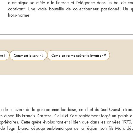
aromatique se mêle à la finesse et l’élégance dans un bal de com
captivant. Une vraie bouteille de collectionneur passionné. Un spi
hors-norme.
tu ?
Comment le servir ?
Combien va me coûter la livraison ?
 de l'univers de la gastronomie landaise, ce chef du Sud-Ouest a trans
s à son fils Francis Darroze. Celui-ci s'est rapidement forgé un palais e
iétaires. Cette quête évolua tant et si bien que dans les années 1970, il
r de l'ugni blanc, cépage emblématique de la région, son fils Marc déc