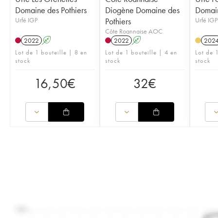
Domaine des Pothiers
Diogène Domaine des
Domain
Urfé IGP
Pothiers
Urfé IGP
Côte Roannaise AOC
2022
A
2022
A
202
Lot de 1 bouteille | 8 en
Lot de 1 bouteille | 4 en
Lot de 
stock
stock
stock
16,50
€
32
€