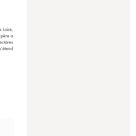
 Loire, 
père a 
ctares 
’étend 