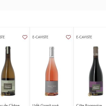
STE
E-CAVISTE
E-CAVISTE
ou de Chêne
Urfé Granit rosé
Côte Roannaise