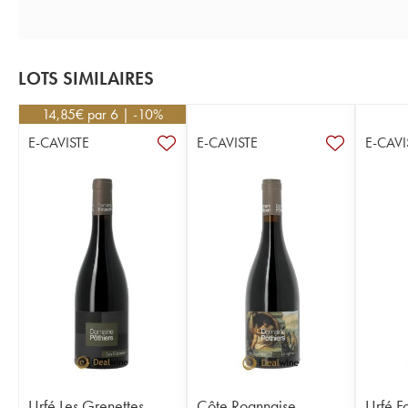
LOTS SIMILAIRES
14,85
€
par 6 | -10%
E-CAVISTE
E-CAVISTE
E-CAVI
Urfé Les Grenettes
Côte Roannaise
Urfé F