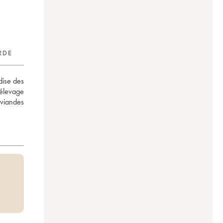
RDE
ise des 
élevage 
viandes 