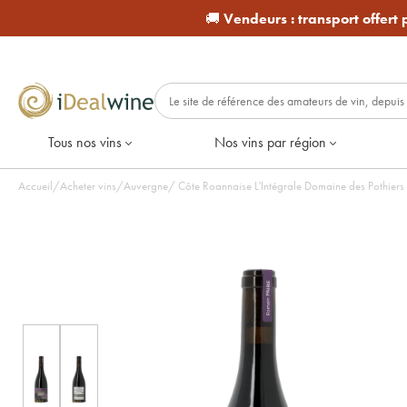
🚚
Vendeurs :
transport offert
Tous nos vins
Nos vins par région
Accueil
/
Acheter vins
/
Auvergne
/