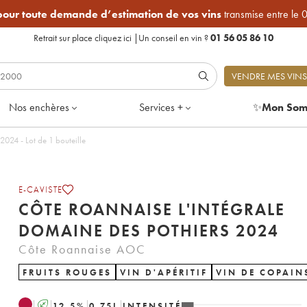
 pour toute demande d’estimation de vos vins
transmise entre le 
Retrait sur place
cliquez ici
|
Un conseil en vin ?
01 56 05 86 10
VENDRE MES VINS
Nos enchères
Services +
✨
Mon Som
Côte Roannaise L'Intégrale Domaine des Pothiers 2024 - Lot de 1 bouteille
E-CAVISTE
CÔTE ROANNAISE L'INTÉGRALE
DOMAINE DES POTHIERS 2024
Côte Roannaise AOC
FRUITS ROUGES
VIN D'APÉRITIF
VIN DE COPAIN
A
12.5
%
0.75
L
INTENSITÉ