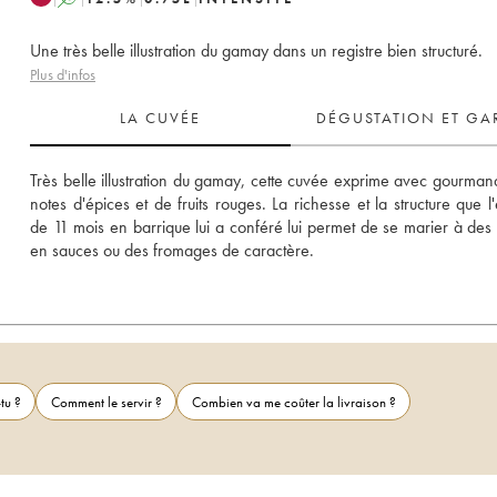
Une très belle illustration du gamay dans un registre bien structuré.
Plus d'infos
LA CUVÉE
DÉGUSTATION ET GA
Très belle illustration du gamay, cette cuvée exprime avec gourmand
notes d'épices et de fruits rouges. La richesse et la structure que l'
de 11 mois en barrique lui a conféré lui permet de se marier à des 
en sauces ou des fromages de caractère.
tu ?
Comment le servir ?
Combien va me coûter la livraison ?