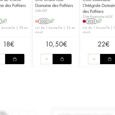
e des Pothiers
Domaine des Pothiers
L'Intégrale Domai
Urfé IGP
des Pothiers
Côte Roannaise AOC
4
A
2022
A
2023
A
1 bouteille | 38 en
Lot de 1 bouteille | 35 en
Lot de 1 bouteille | 
stock
stock
18
€
10,50
€
22
€