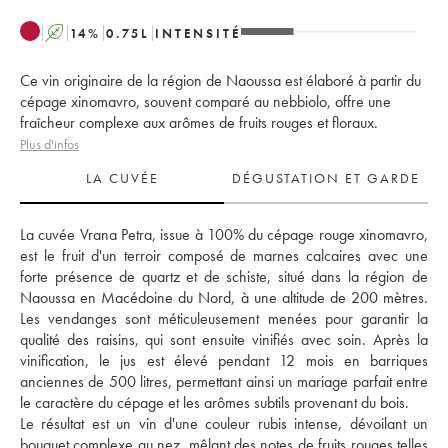
A
14
%
0.75
L
INTENSITÉ
Ce vin originaire de la région de Naoussa est élaboré à partir du
cépage xinomavro, souvent comparé au nebbiolo, offre une
fraîcheur complexe aux arômes de fruits rouges et floraux.
Plus d'infos
LA CUVÉE
DÉGUSTATION ET GARDE
La cuvée Vrana Petra, issue à 100% du cépage rouge xinomavro, 
est le fruit d'un terroir composé de marnes calcaires avec une 
forte présence de quartz et de schiste, situé dans la région de 
Naoussa en Macédoine du Nord, à une altitude de 200 mètres. 
Les vendanges sont méticuleusement menées pour garantir la 
qualité des raisins, qui sont ensuite vinifiés avec soin. Après la 
vinification, le jus est élevé pendant 12 mois en barriques 
anciennes de 500 litres, permettant ainsi un mariage parfait entre 
le caractère du cépage et les arômes subtils provenant du bois. 
Le résultat est un vin d'une couleur rubis intense, dévoilant un 
bouquet complexe au nez, mêlant des notes de fruits rouges telles 