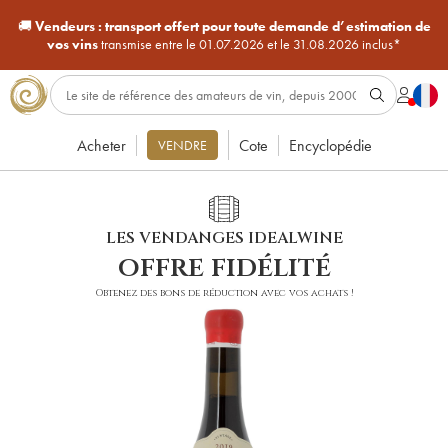
🚚
Vendeurs :
transport offert pour toute demande d’estimation de
vos vins
transmise entre le 01.07.2026 et le 31.08.2026 inclus*
Acheter
Cote
Encyclopédie
VENDRE
LES VENDANGES IDEALWINE
offre fidélité
Obtenez des bons de réduction avec vos achats !