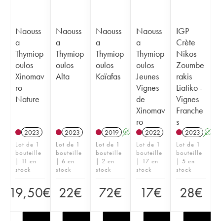
Naouss
Naouss
Naouss
Naouss
IGP
a
a
a
a
Crète
Thymiop
Thymiop
Thymiop
Thymiop
Nikos
oulos
oulos
oulos
oulos
Zoumbe
Xinomav
Alta
Kaïafas
Jeunes
rakis
ro
Vignes
Liatiko -
Nature
de
Vignes
Xinomav
Franche
ro
s
2023
2023
2019
A
2022
2023
A
Lot de 1
Lot de 1
Lot de 1
Lot de 1
Lot de 1
bouteille
bouteille
bouteille
bouteille
bouteille
| 11 en
| 6 en
| 2 en
| 17 en
| 5 en
stock
stock
stock
stock
stock
19,50
€
22
€
72
€
17
€
28
€