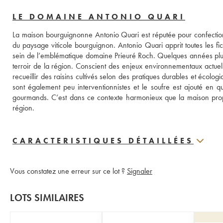
LE DOMAINE ANTONIO QUARI
La maison bourguignonne Antonio Quari est réputée pour confectionn
du paysage viticole bourguignon. Antonio Quari apprit toutes les fi
sein de l’emblématique domaine Prieuré Roch. Quelques années plus t
terroir de la région. Conscient des enjeux environnementaux actuels
recueillir des raisins cultivés selon des pratiques durables et écologi
sont également peu interventionnistes et le soufre est ajouté en qua
gourmands. C’est dans ce contexte harmonieux que la maison propos
région.
CARACTERISTIQUES DÉTAILLÉES
Vous constatez une erreur sur ce lot ?
Signaler
LOTS SIMILAIRES