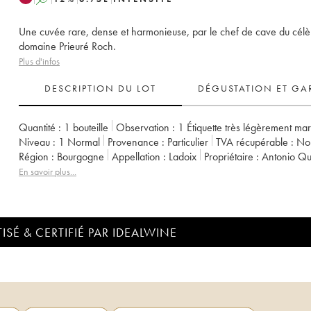
Une cuvée rare, dense et harmonieuse, par le chef de cave du cél
domaine Prieuré Roch.
Plus d'infos
DESCRIPTION DU LOT
DÉGUSTATION ET GA
Quantité :
1 bouteille
Observation :
1 Étiquette très légèrement ma
Niveau :
1
Normal
Provenance :
particulier
TVA récupérable :
n
Région :
Bourgogne
Appellation :
Ladoix
Propriétaire :
Antonio Qu
En savoir plus...
ISÉ & CERTIFIÉ PAR IDEALWINE