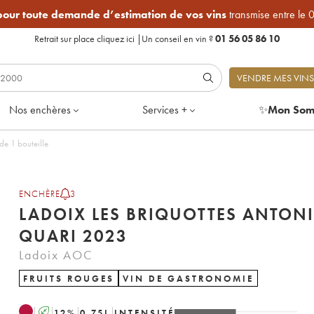
 pour toute demande d’estimation de vos vins
transmise entre le 
Retrait sur place
cliquez ici
|
Un conseil en vin ?
01 56 05 86 10
VENDRE MES VINS
Nos enchères
Services +
✨
Mon Som
io Quari 2023 - Lot de 1 bouteille
ENCHÈRE
3
LADOIX LES BRIQUOTTES ANTON
QUARI 2023
Ladoix AOC
FRUITS ROUGES
VIN DE GASTRONOMIE
A
12
%
0.75
L
INTENSITÉ