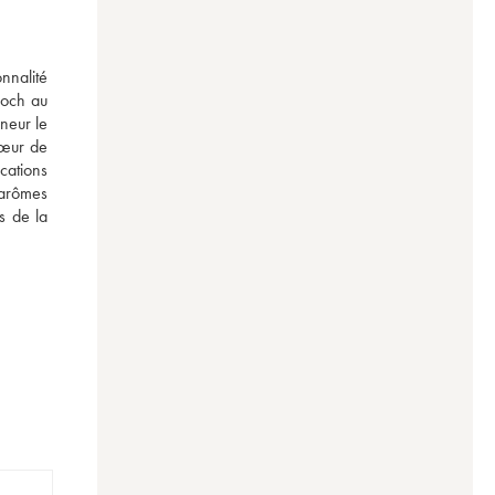
nalité 
och au 
eur le 
œur de 
cations 
arômes 
 de la 