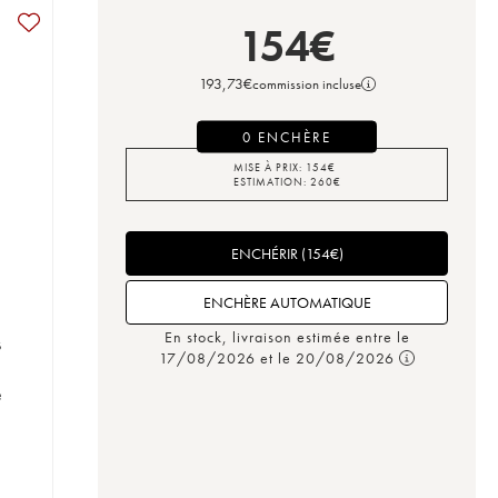
154
€
193,73
€
commission incluse
0 ENCHÈRE
MISE À PRIX:
154
€
ESTIMATION:
260
€
ENCHÉRIR
(
154
€
)
ENCHÈRE AUTOMATIQUE
En stock, livraison estimée entre le
s
17/08/2026 et le 20/08/2026
e