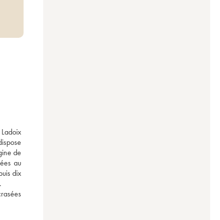
Ladoix 
ispose 
gine de 
ées au 
is dix 
  
rasées 