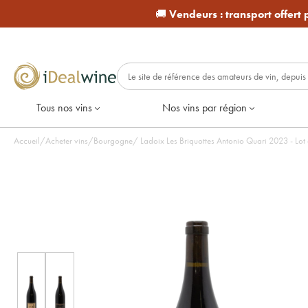
🚚
Vendeurs :
transport offert
Tous nos vins
Nos vins par région
Accueil
/
Acheter vins
/
Bourgogne
/
Ladoix Les Briquottes Anton