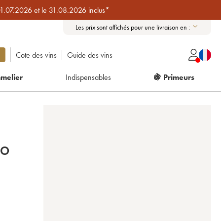
01.07.2026 et le 31.08.2026 inclus*
Les prix sont affichés pour une livraison en :
Cote des vins
Guide des vins
melier
Indispensables
🍇 Primeurs
IO