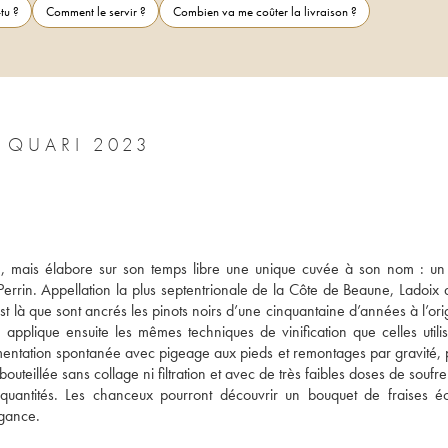
tu ?
Comment le servir ?
Combien va me coûter la livraison ?
LADOIX LES BRIQUOTTES ANTONIO QUARI 2023
, mais élabore sur son temps libre une unique cuvée à son nom : un 
Perrin. Appellation la plus septentrionale de la Côte de Beaune, Ladoix d
st là que sont ancrés les pinots noirs d’une cinquantaine d’années à l’ori
applique ensuite les mêmes techniques de vinification que celles utilis
entation spontanée avec pigeage aux pieds et remontages par gravité, pu
uteillée sans collage ni filtration et avec de très faibles doses de soufre.
 quantités. Les chanceux pourront découvrir un bouquet de fraises éc
gance.   