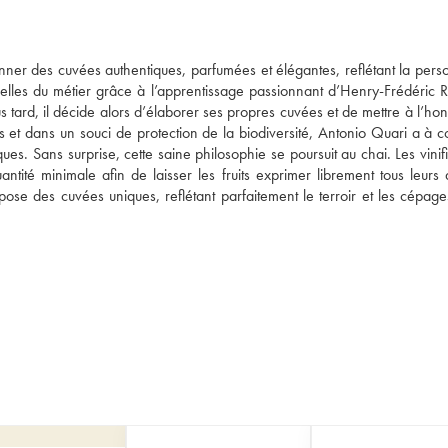
er des cuvées authentiques, parfumées et élégantes, reflétant la person
celles du métier grâce à l’apprentissage passionnant d’Henry-Frédéric R
ard, il décide alors d’élaborer ses propres cuvées et de mettre à l’honn
 et dans un souci de protection de la biodiversité, Antonio Quari a à c
ques. Sans surprise, cette saine philosophie se poursuit au chai. Les vinifi
ntité minimale afin de laisser les fruits exprimer librement tous leurs 
e des cuvées uniques, reflétant parfaitement le terroir et les cépages