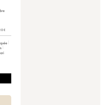
èbre
RDE
rquée
on
ari