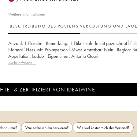
Weitere Informationen
BESCHREIBUNG DES POSTENS
VERKOSTUNG UND LAG
Anzahl:
1 Flasche
Bemerkung:
1 Etikett sehr leicht gezeichnet
Fül
Normal
Herkunft:
privatperson
Mwst. erstattbar:
nein
Region:
B
Appellation:
Ladoix
Eigentümer:
Antonio Quari
Mehr erfahren …
TET & ZERTIFIZIERT VON IDEALWINE
lst du mir?
Wie sollte ich ihn servieren?
Wie viel kostet mich der Versand?