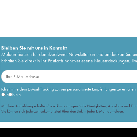
Bleiben Sie mit uns in Kontakt
Melden Sie sich für den iDealwine-Newsletter an und entdecken Sie u
Erhalten Sie direkt in Ihr Postfach handverlesene Neuentdeckungen, lim
Ich stimme dem E-Mail-Tracking zu, um personalisierte Empfehlungen zu erhalten
Ja
Nein
Mit Ihrer Anmeldung erhalten Sie exklusiv ausgewählte Neuigkeiten, Angebote und Einb
Sie können sich jederzeit unkompliziert über den Link in jeder E-Mail abmelden.