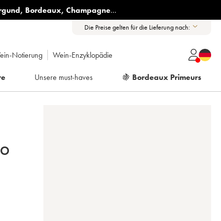
rgund
,
Bordeaux
,
Champagne
...
Die Preise gelten für die Lieferung nach:
ein-Notierung
Wein-Enzyklopädie
re
Unsere must-haves
🍇
Bordeaux Primeurs
IO