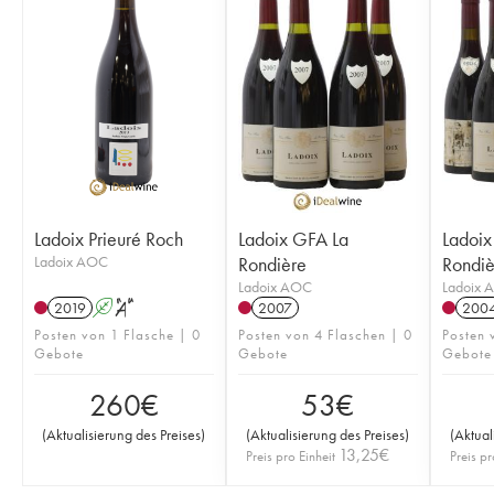
Ladoix Prieuré Roch
Ladoix GFA La
Ladoix
Ladoix AOC
Rondière
Rondiè
Ladoix AOC
Ladoix 
2019
A
S
2007
200
Posten von 1 Flasche | 0
Posten von 4 Flaschen | 0
Posten 
Gebote
Gebote
Gebote
260
€
53
€
(
Aktualisierung des Preises
)
(
Aktualisierung des Preises
)
(
Aktual
13,25
€
Preis pro Einheit
Preis pr