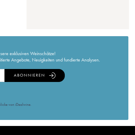
nsere exklusiven Weinschätze!
itierte Angebote, Neuigkeiten und fundierte Analysen.
ABONNIEREN
licke von iDealwine.