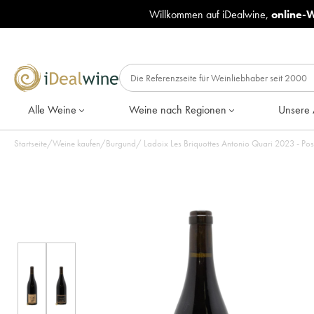
Willkommen auf iDealwine,
online-
Alle Weine
Weine nach Regionen
Unsere 
Startseite
/
Weine kaufen
/
Burgund
/
Ladoix Les Briquottes An