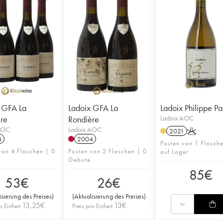
 GFA La
Ladoix GFA La
Ladoix Philippe Pa
re
Rondière
Ladoix AOC
AOC
Ladoix AOC
2021
K
4
2004
Posten von 1 Flasch
von 4 Flaschen | 0
Posten von 2 Flaschen | 0
auf Lager
Gebote
85
€
53
€
26
€
isierung des Preises
)
(
Aktualisierung des Preises
)
13,25
€
13
€
o Einheit
Preis pro Einheit