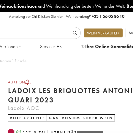
Weinauktionshaus
und
Weinhandlung der besten Weine der Welt:
Bu
Abholung vor Ort
Klicken Sie hier
|
Weinberatung?
+33 1 56 05 86 10
W
WEIN VERKAUFEN
Auktionen
Services +
✨
Ihre Online-Sommeliè
tonio Quari 2023 - Posten von 1 Flasche
AUKTION
3
LADOIX LES BRIQUOTTES ANTON
QUARI 2023
Ladoix AOC
ROTE FRÜCHTE
GASTRONOMISCHER WEIN
A
12
%
0.75
L
INTENSITÄT