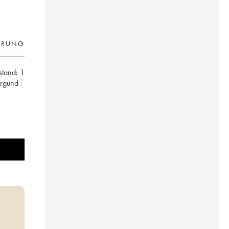
ERUNG
lstand:
1
urgund