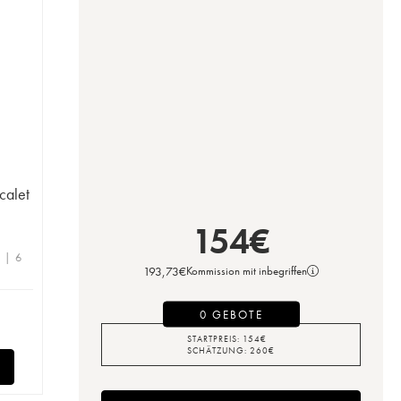
calet
154
€
e | 6
193,73
€
Kommission mit inbegriffen
0 GEBOTE
STARTPREIS:
154
€
SCHÄTZUNG:
260
€