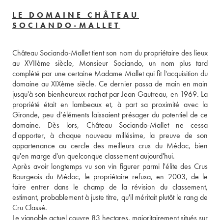
LE DOMAINE CHÂTEAU
SOCIANDO-MALLET
Château Sociando-Mallet tient son nom du propriétaire des lieux 
au XVIIème siècle, Monsieur Sociando, un nom plus tard 
complété par une certaine Madame Mallet qui fit l'acquisition du 
domaine au XIXème siècle. Ce dernier passa de main en main 
jusqu'à son bienheureux rachat par Jean Gautreau, en 1969. La 
propriété était en lambeaux et, à part sa proximité avec la 
Gironde, peu d’éléments laissaient présager du potentiel de ce 
domaine. Dès lors, Château Sociando-Mallet ne cessa 
d'apporter, à chaque nouveau millésime, la preuve de son 
appartenance au cercle des meilleurs crus du Médoc, bien 
qu'en marge d'un quelconque classement aujourd'hui.

Après avoir longtemps vu son vin figurer parmi l'élite des Crus 
Bourgeois du Médoc, le propriétaire refusa, en 2003, de le 
faire entrer dans le champ de la révision du classement, 
estimant, probablement à juste titre, qu'il méritait plutôt le rang de 
Cru Classé.
Le vignoble actuel couvre 83 hectares, majoritairement situés sur 