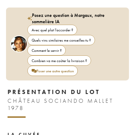
Posez une question à Margaux, notre
sommelière IA
Avec quel plat l'accorder ?
Quels vins similaires me conseilles-tu ?
Comment le servir ?
Combien va me coûter la livraison ?
Poser une autre question
PRÉSENTATION DU LOT
CHÂTEAU SOCIANDO MALLET
1978
LA CUVÉE