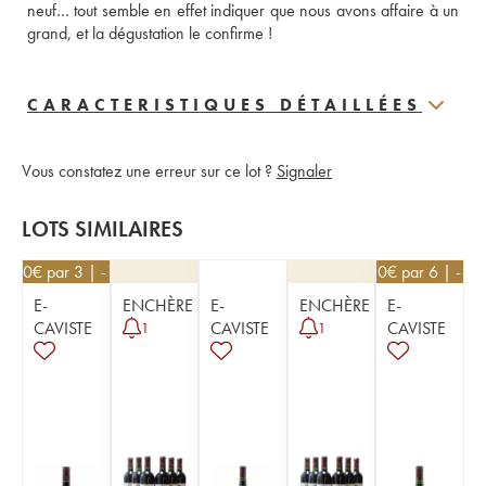
neuf… tout semble en effet indiquer que nous avons affaire à un 
grand, et la dégustation le confirme !
CARACTERISTIQUES DÉTAILLÉES
Vous constatez une erreur sur ce lot ?
Signaler
LOTS SIMILAIRES
17,10
€
par 3 | -10%
17,10
€
par 6 | -10
E-
ENCHÈRE
E-
ENCHÈRE
E-
CAVISTE
CAVISTE
CAVISTE
1
1