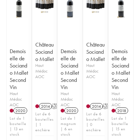
Château
Château
Demois
Demois
Demois
Sociand
Sociand
elle de
elle de
elle de
o Mallet
o Mallet
Sociand
Sociand
Sociand
Haut
Haut
Médoc
Médoc
o Mallet
o Mallet
o Mallet
AOC
AOC
Second
Second
Second
Vin
Vin
Vin
Haut
Haut
Haut
Médoc
Médoc
Médoc
AOC
AOC
AOC
2014
T
2014
T
2020
2020
2018
Lot de 6
Lot de 6
Lot de 1
Lot de 1
Lot de 1
bouteilles
bouteilles
bouteille
magnum
bouteille
| 1
| 0
| 13 en
| 6 en
| 15 en
enchère
enchère
stock
stock
stock