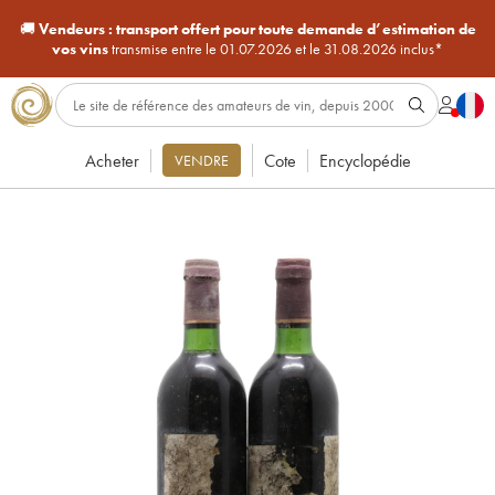
🚚
Vendeurs :
transport offert pour toute demande d’estimation de
vos vins
transmise entre le 01.07.2026 et le 31.08.2026 inclus*
Acheter
Cote
Encyclopédie
VENDRE