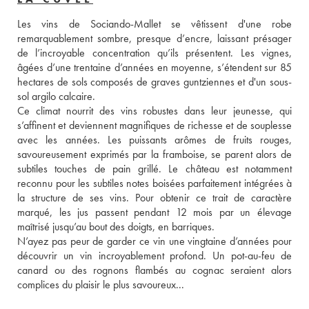
Les vins de Sociando-Mallet se vêtissent d'une robe 
remarquablement sombre, presque d’encre, laissant présager 
de l’incroyable concentration qu’ils présentent. Les vignes, 
âgées d’une trentaine d’années en moyenne, s’étendent sur 85 
hectares de sols composés de graves guntziennes et d'un sous-
sol argilo calcaire.
Ce climat nourrit des vins robustes dans leur jeunesse, qui 
s’affinent et deviennent magnifiques de richesse et de souplesse 
avec les années. Les puissants arômes de fruits rouges, 
savoureusement exprimés par la framboise, se parent alors de 
subtiles touches de pain grillé. Le château est notamment 
reconnu pour les subtiles notes boisées parfaitement intégrées à 
la structure de ses vins. Pour obtenir ce trait de caractère 
marqué, les jus passent pendant 12 mois par un élevage 
maîtrisé jusqu’au bout des doigts, en barriques.
N’ayez pas peur de garder ce vin une vingtaine d’années pour 
découvrir un vin incroyablement profond. Un pot-au-feu de 
canard ou des rognons flambés au cognac seraient alors 
complices du plaisir le plus savoureux... 