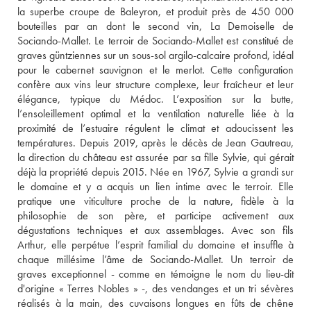
la superbe croupe de Baleyron, et produit près de 450 000 
bouteilles par an dont le second vin, La Demoiselle de 
Sociando-Mallet. Le terroir de Sociando-Mallet est constitué de 
graves güntziennes sur un sous-sol argilo-calcaire profond, idéal 
pour le cabernet sauvignon et le merlot. Cette configuration 
confère aux vins leur structure complexe, leur fraîcheur et leur 
élégance, typique du Médoc. L’exposition sur la butte, 
l’ensoleillement optimal et la ventilation naturelle liée à la 
proximité de l’estuaire régulent le climat et adoucissent les 
températures. Depuis 2019, après le décès de Jean Gautreau, 
la direction du château est assurée par sa fille Sylvie, qui gérait 
déjà la propriété depuis 2015. Née en 1967, Sylvie a grandi sur 
le domaine et y a acquis un lien intime avec le terroir. Elle 
pratique une viticulture proche de la nature, fidèle à la 
philosophie de son père, et participe activement aux 
dégustations techniques et aux assemblages. Avec son fils 
Arthur, elle perpétue l’esprit familial du domaine et insuffle à 
chaque millésime l’âme de Sociando-Mallet. Un terroir de 
graves exceptionnel - comme en témoigne le nom du lieu-dit 
d'origine « Terres Nobles » -, des vendanges et un tri sévères 
réalisés à la main, des cuvaisons longues en fûts de chêne 