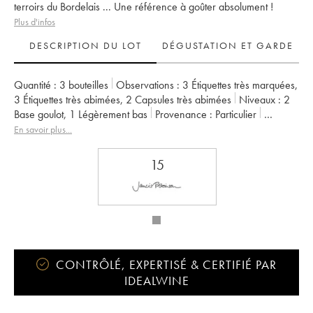
terroirs du Bordelais ... Une référence à goûter absolument !
Plus d'infos
DESCRIPTION DU LOT
DÉGUSTATION ET GARDE
Quantité :
3 bouteilles
Observations :
3 Étiquettes très marquées
,
3 Étiquettes très abimées
,
2 Capsules très abimées
Niveaux :
2
Base goulot
,
1
Légèrement bas
Provenance :
particulier
TVA récupérable :
non
Région :
Bordeaux
En savoir plus...
Appellation :
Haut Médoc
Propriétaire :
Jean Gautreau
15
CONTRÔLÉ, EXPERTISÉ & CERTIFIÉ PAR
IDEALWINE