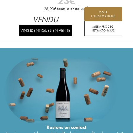
23
€
28,93
€
commission incluse
VOIR
VENDU
L'HISTORIQUE
MISE À PRIX:
23
€
VINS IDENTIQUES EN VENTE
ESTIMATION:
35
€
Restons en
contact