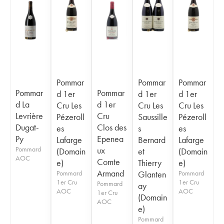
Pommar
Pommar
Pommar
Pommar
Pommar
d 1er
d 1er
d 1er
d La
d 1er
Cru Les
Cru Les
Cru Les
Levrière
Cru
Pézeroll
Saussille
Pézeroll
Dugat-
Clos des
es
s
es
Py
Epenea
Lafarge
Bernard
Lafarge
Pommard
ux
(Domain
et
(Domain
AOC
Comte
e)
Thierry
e)
Armand
Pommard
Glanten
Pommard
1er Cru
1er Cru
Pommard
ay
AOC
AOC
1er Cru
(Domain
AOC
e)
Pommard