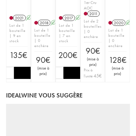
1er Cru
AOC
2011
2021
A
2017
A
Lot de 2
2018
A
2020
A
Lot de 1
Lot de 1
bouteilles
Lot de 1
Lot de 1
bouteille
bouteille
| 0
bouteille
bouteille
| 9 en
| 7 en
enchère
| 0
| 0
stock
stock
enchère
enchère
90
€
135
€
200
€
90
€
128
€
(
mise à
prix
)
(
mise à
(
mise à
Prix à
prix
)
prix
)
45
€
l'unité
IDEALWINE VOUS SUGGÈRE