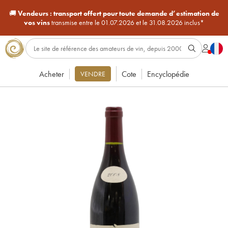
🚚
Vendeurs :
transport offert pour toute demande d’estimation de
vos vins
transmise entre le 01.07.2026 et le 31.08.2026 inclus*
Acheter
Cote
Encyclopédie
VENDRE