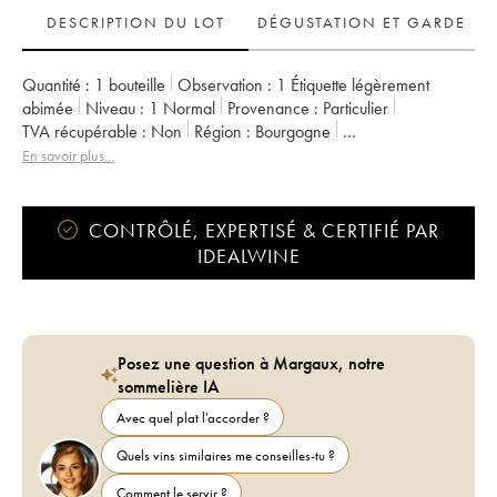
DESCRIPTION DU LOT
DÉGUSTATION ET GARDE
Quantité :
1 bouteille
Observation :
1 Étiquette légèrement
abimée
Niveau :
1
Normal
Provenance :
particulier
TVA récupérable :
non
Région :
Bourgogne
Appellation :
Ladoix
En savoir plus...
CONTRÔLÉ, EXPERTISÉ & CERTIFIÉ PAR
IDEALWINE
Posez une question à Margaux, notre
sommelière IA
Avec quel plat l'accorder ?
Quels vins similaires me conseilles-tu ?
Comment le servir ?