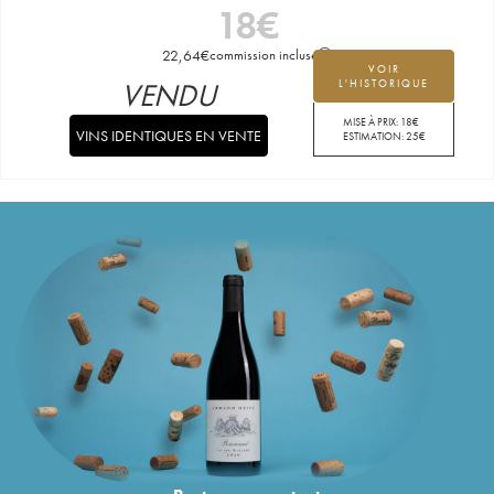
18
€
22,64
€
commission incluse
VOIR
VENDU
L'HISTORIQUE
MISE À PRIX:
18
€
VINS IDENTIQUES EN VENTE
ESTIMATION:
25
€