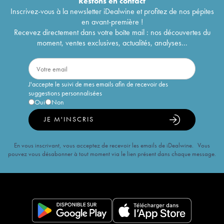
Restons en
contact
Inscrivez-vous à la newsletter iDealwine et profitez de nos pépites
en avant-première !
Recevez directement dans votre boîte mail : nos découvertes du
moment, ventes exclusives, actualités, analyses...
J'accepte le suivi de mes emails afin de recevoir des
suggestions personnalisées
Oui
Non
JE M'INSCRIS
En vous inscrivant, vous acceptez de recevoir les emails de iDealwine. Vous
pouvez vous désabonner à tout moment via le lien présent dans chaque message.