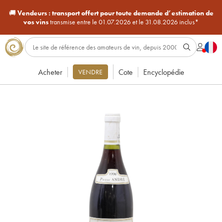
🚚
Vendeurs :
transport offert pour toute demande d’estimation de
vos vins
transmise entre le 01.07.2026 et le 31.08.2026 inclus*
Acheter
Cote
Encyclopédie
VENDRE