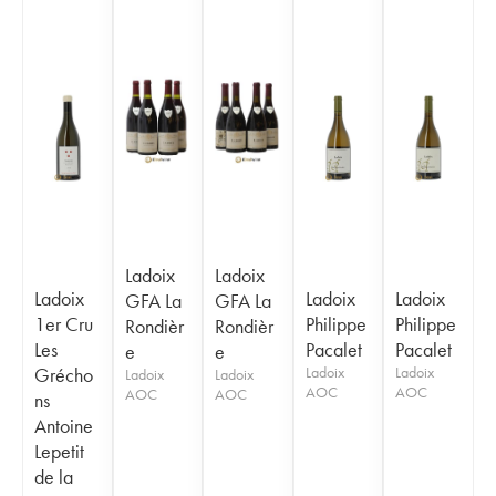
Ladoix
Ladoix
Ladoix
Ladoix
Ladoix
GFA La
GFA La
1er Cru
Philippe
Philippe
Rondièr
Rondièr
Les
Pacalet
Pacalet
e
e
Grécho
Ladoix
Ladoix
Ladoix
Ladoix
AOC
AOC
AOC
AOC
ns
Antoine
Lepetit
de la