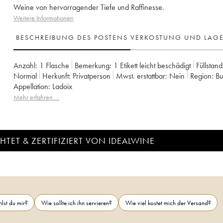
Weine von hervorragender Tiefe und Raffinesse.
Weitere Informationen
BESCHREIBUNG DES POSTENS
VERKOSTUNG UND LAG
Anzahl:
1 Flasche
Bemerkung:
1 Etikett leicht beschädigt
Füllstand
Normal
Herkunft:
privatperson
Mwst. erstattbar:
nein
Region:
B
Appellation:
Ladoix
Mehr erfahren …
TET & ZERTIFIZIERT VON IDEALWINE
lst du mir?
Wie sollte ich ihn servieren?
Wie viel kostet mich der Versand?