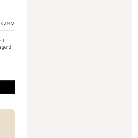
ERUNG
:
1
urgund