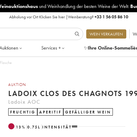
Weinauktionshaus
und
Weinhandlung der besten Weine der Welt:
Bu
Abholung vor Ort
Klicken Sie hier
|
Weinberatung?
+33 1 56 05 86 10
W
WEIN VERKAUFEN
Auktionen
Services +
✨
Ihre Online-Sommeliè
 Flasche
AUKTION
LADOIX CLOS DES CHAGNOTS 19
Ladoix AOC
FRUCHTIG
APERITIF
GEFÄLLIGER WEIN
13
%
0.75
L
INTENSITÄT