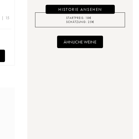
HISTORIE ANSEHEN
 | 15
STARTPREIS:
18
€
SCHÄTZUNG:
25
€
ÄHNLICHE WEINE