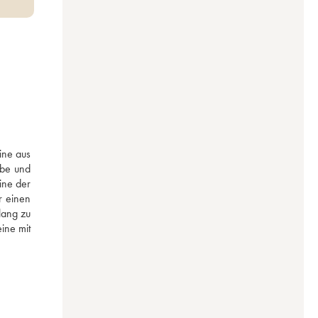
ne aus 
be und 
ne der 
 einen 
ang zu 
ne mit 