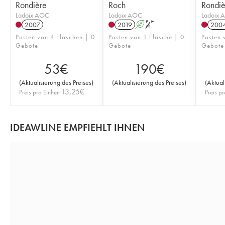
Rondière
Roch
Rondiè
Ladoix AOC
Ladoix AOC
Ladoix 
2007
2019
A
S
200
Posten von 4 Flaschen | 0
Posten von 1 Flasche | 0
Posten 
Gebote
Gebote
Gebote
53
€
190
€
(
Aktualisierung des Preises
)
(
Aktualisierung des Preises
)
(
Aktual
13,25
€
Preis pro Einheit
Preis pr
IDEAWLINE EMPFIEHLT IHNEN