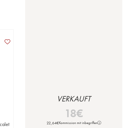
VERKAUFT
18
€
22,64
€
Kommission mit inbegriffen
calet