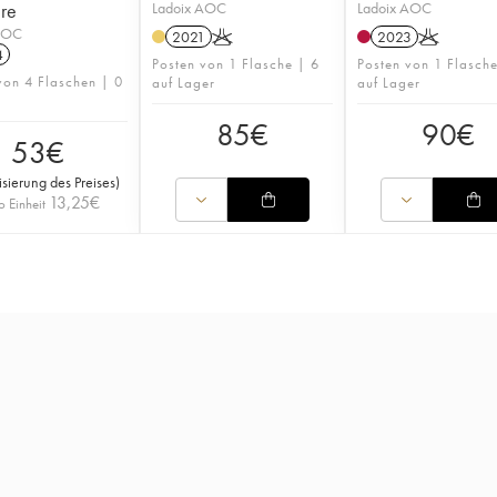
re
Ladoix AOC
Ladoix AOC
AOC
2021
K
2023
K
4
Posten von 1 Flasche | 6
Posten von 1 Flasche
von 4 Flaschen | 0
auf Lager
auf Lager
85
€
90
€
53
€
isierung des Preises
)
13,25
€
o Einheit