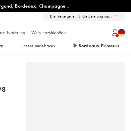
rgund
,
Bordeaux
,
Champagne
...
Die Preise gelten für die Lieferung nach:
ein-Notierung
Wein-Enzyklopädie
re
Unsere must-haves
🍇
Bordeaux Primeurs
98