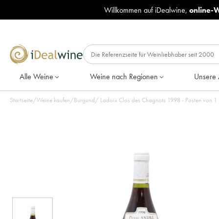
Willkommen auf iDealwine,
online-
Alle Weine
Weine nach Regionen
Unsere 
Startseite
/
Weine kaufen
/
Burgund
/
Ladoix Clos des Chagnots 1998 - Posten von 1