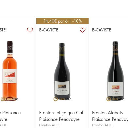
14,40
€
par 6 | -10%
STE
E-CAVISTE
E-CAVISTE
n Plaisance
Fronton Tot ço que Cal
Fronton Alabets
ayre
Plaisance Penavayre
Plaisance Penava
 AOC
Fronton AOC
Fronton AOC