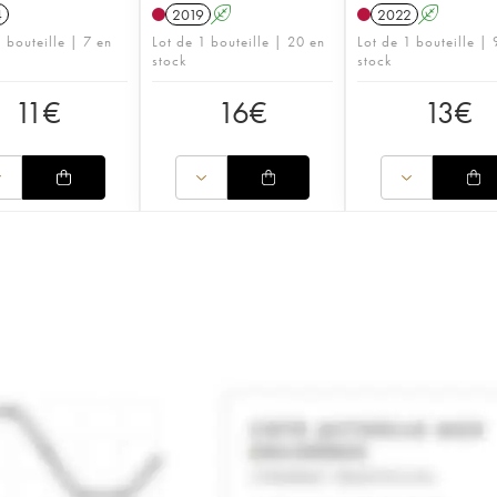
4
2019
A
2022
A
 bouteille | 7 en
Lot de 1 bouteille | 20 en
Lot de 1 bouteille | 
stock
stock
11
€
16
€
13
€