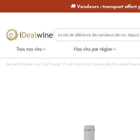
🚚
Vendeurs :
transport offert
Tous nos vins
Nos vins par région
Accueil
/
Acheter vins
/
Sud Ouest
/