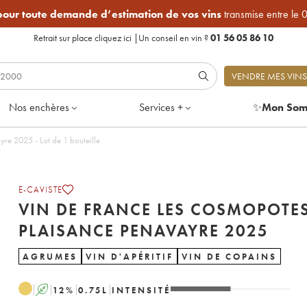
 pour toute demande d’estimation de vos vins
transmise entre le 
Retrait sur place
cliquez ici
|
Un conseil en vin ?
01 56 05 86 10
VENDRE MES VINS
Nos enchères
Services +
✨
Mon Som
Vin de France Les Cosmopotes Plaisance Penavayre 2025 - Lot de 1 bouteille
E-CAVISTE
VIN DE FRANCE LES COSMOPOTE
PLAISANCE PENAVAYRE 2025
AGRUMES
VIN D'APÉRITIF
VIN DE COPAINS
A
12
%
0.75
L
INTENSITÉ