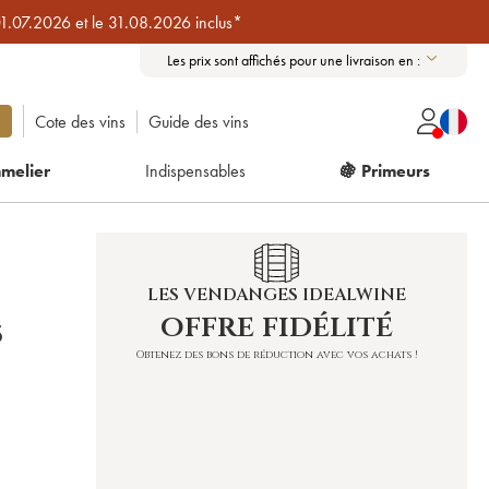
01.07.2026 et le 31.08.2026 inclus*
Les prix sont affichés pour une livraison en :
Cote des vins
Guide des vins
melier
Indispensables
🍇 Primeurs
LES VENDANGES IDEALWINE
offre fidélité
S
Obtenez des bons de réduction avec vos achats !