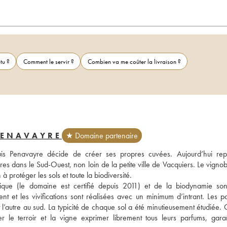
tu ?
Comment le servir ?
Combien va me coûter la livraison ?
PENAVAYRE
★ Domaine partenaire
s Penavayre décide de créer ses propres cuvées. Aujourd’hui repr
es dans le Sud-Ouest, non loin de la petite ville de Vacquiers. Le vignobl
 protéger les sols et toute la biodiversité. 
gique (le domaine est certifié depuis 2011) et de la biodynamie son
t et les vivifications sont réalisées avec un minimum d’intrant. Les par
t l’autre au sud. La typicité de chaque sol a été minutieusement étudiée.
r le terroir et la vigne exprimer librement tous leurs parfums, garant