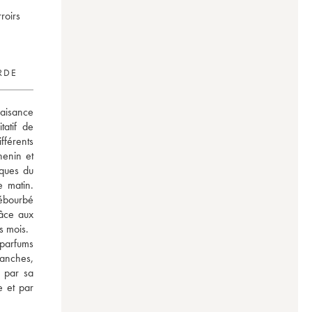
roirs
RDE
aisance 
atif de 
férents 
enin et 
ques du 
 matin. 
ébourbé 
âce aux 
s mois. 
parfums 
anches, 
 par sa 
 et par 