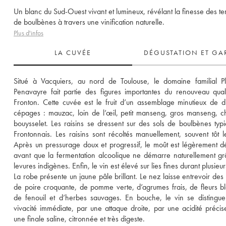
Un blanc du Sud-Ouest vivant et lumineux, révélant la finesse des ter
de boulbènes à travers une vinification naturelle.
Plus d'infos
LA CUVÉE
DÉGUSTATION ET GA
Situé à Vacquiers, au nord de Toulouse, le domaine familial Pl
Penavayre fait partie des figures importantes du renouveau qualit
Fronton. Cette cuvée est le fruit d’un assemblage minutieux de dif
cépages : mauzac, loin de l’œil, petit manseng, gros manseng, ch
bouysselet. Les raisins se dressent sur des sols de boulbènes typi
Frontonnais. Les raisins sont récoltés manuellement, souvent tôt le
Après un pressurage doux et progressif, le moût est légèrement d
avant que la fermentation alcoolique ne démarre naturellement gr
levures indigènes. Enfin, le vin est élevé sur lies fines durant plusieur
La robe présente un jaune pâle brillant. Le nez laisse entrevoir des 
de poire croquante, de pomme verte, d’agrumes frais, de fleurs bl
de fenouil et d’herbes sauvages. En bouche, le vin se distingue
vivacité immédiate, par une attaque droite, par une acidité précise
une finale saline, citronnée et très digeste.