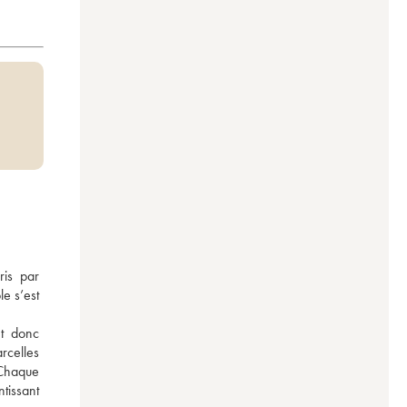
is par 
e s’est 
t donc 
celles 
 Chaque 
issant 