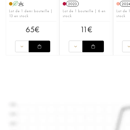
A
K
2023
202
Lot de 1 demi bouteille |
Lot de 1 bouteille | 6 en
Lot de 1
13 en stock
stock
stock
65
€
11
€