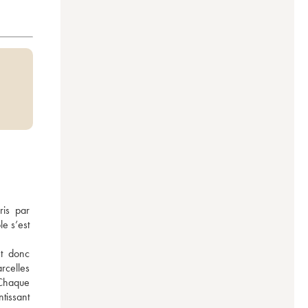
is par 
e s’est 
t donc 
celles 
 Chaque 
issant 