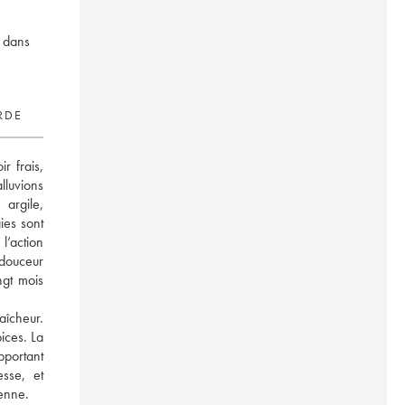
r dans
RDE
 frais, 
lluvions 
argile, 
es sont 
’action 
douceur 
gt mois 
aîcheur. 
ices. La 
portant 
sse, et 
ienne.