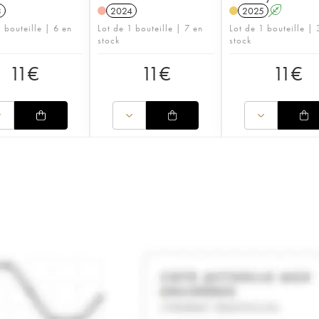
3
2024
2025
A
 bouteille | 6 en
Lot de 1 bouteille | 7 en
Lot de 1 bouteille | 
stock
stock
11
€
11
€
11
€