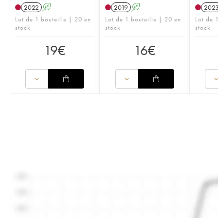
2022
A
2019
A
202
Lot de 1 bouteille | 20 en
Lot de 1 bouteille | 20 en
Lot de 1
stock
stock
stock
19
€
16
€