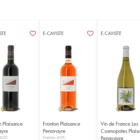
STE
E-CAVISTE
E-CAVISTE
n Plaisance
Fronton Plaisance
Vin de France Les
ayre
Penavayre
Cosmopotes Plais
 AOC
Fronton AOC
Penavayre