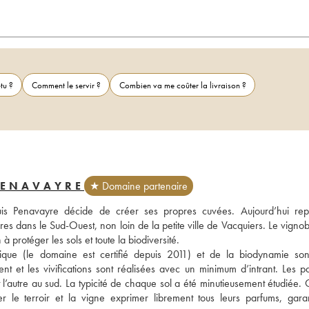
tu ?
Comment le servir ?
Combien va me coûter la livraison ?
PENAVAYRE
★ Domaine partenaire
s Penavayre décide de créer ses propres cuvées. Aujourd’hui repr
es dans le Sud-Ouest, non loin de la petite ville de Vacquiers. Le vignobl
 protéger les sols et toute la biodiversité. 
gique (le domaine est certifié depuis 2011) et de la biodynamie son
t et les vivifications sont réalisées avec un minimum d’intrant. Les par
t l’autre au sud. La typicité de chaque sol a été minutieusement étudiée.
r le terroir et la vigne exprimer librement tous leurs parfums, garant