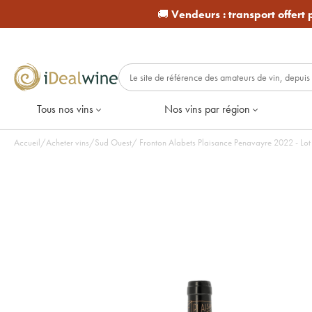
🚚
Vendeurs :
transport offert
Tous nos vins
Nos vins par région
Accueil
/
Acheter vins
/
Sud Ouest
/
Fronton Alabets Plaisance Penavayre 2022 - Lot 