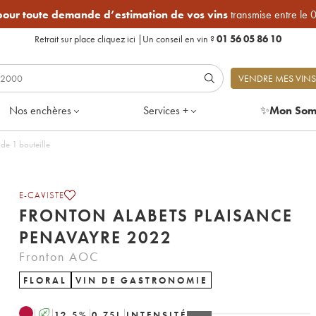
 pour toute demande d’estimation de vos vins
transmise entre le 
Retrait sur place
cliquez ici
|
Un conseil en vin ?
01 56 05 86 10
VENDRE MES VINS
Nos enchères
Services +
✨
Mon Som
de 1 bouteille
E-CAVISTE
FRONTON ALABETS PLAISANCE
PENAVAYRE 2022
Fronton AOC
FLORAL
VIN DE GASTRONOMIE
A
12.5
%
0.75
L
INTENSITÉ