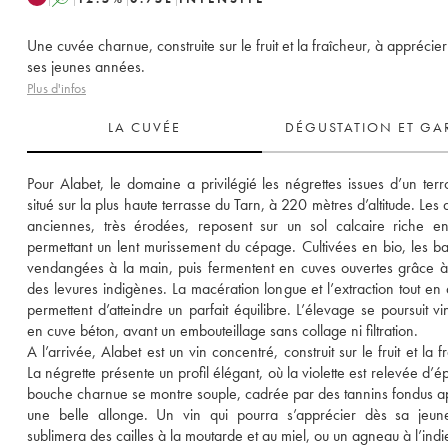
Une cuvée charnue, construite sur le fruit et la fraîcheur, à apprécie
ses jeunes années.
Plus d'infos
LA CUVÉE
DÉGUSTATION ET GA
Pour Alabet, le domaine a privilégié les négrettes issues d’un terroir
situé sur la plus haute terrasse du Tarn, à 220 mètres d’altitude. Les a
anciennes, très érodées, reposent sur un sol calcaire riche en 
permettant un lent murissement du cépage. Cultivées en bio, les bai
vendangées à la main, puis fermentent en cuves ouvertes grâce à l
des levures indigènes. La macération longue et l’extraction tout en 
permettent d’atteindre un parfait équilibre. L’élevage se poursuit vin
en cuve béton, avant un embouteillage sans collage ni filtration.
A l’arrivée, Alabet est un vin concentré, construit sur le fruit et la fr
La négrette présente un profil élégant, où la violette est relevée d’ép
bouche charnue se montre souple, cadrée par des tannins fondus ap
une belle allonge. Un vin qui pourra s’apprécier dès sa jeune
sublimera des cailles à la moutarde et au miel, ou un agneau à l’ind