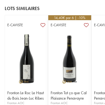
LOTS SIMILAIRES
14,40
€
par 6 | -10%
E-CAVISTE
E-CAVISTE
E-CAVI
Fronton Le Roc Le Haut
Fronton Tot ço que Cal
Fronto
du Bois Jean-Luc Ribes
Plaisance Penavayre
Penav
Fronton AOC
Fronton AOC
Fronton