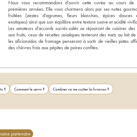
Nous vous recommandons d'ouvrir cette cuvée au cours de s
premières années. Elle vous charmera alors par ses notes gourma
fruitées (zestes d'agrumes, fleurs blanches, épices douces et
exotiques) ainsi que son équilibre entre texture suave et acidité vivifi
Les amateurs d'accords sucrés-salés se réjouiront de cuisiner des 
aux fruits, ceux de recettes asiatiques tenteront des mets au lait de 
les aficionados de fromage penseront à sortir de vieilles pates affi
des chèvres frais aux pépites de poires confites.
tu ?
Comment le servir ?
Combien va me coûter la livraison ?
aine partenaire