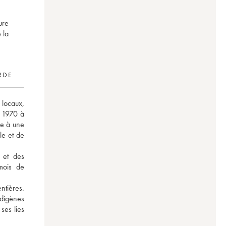
ure
 la
RDE
locaux, 
 1970 à 
e à une 
e et de 
et des 
ois de 
ntières. 
digènes 
es lies 