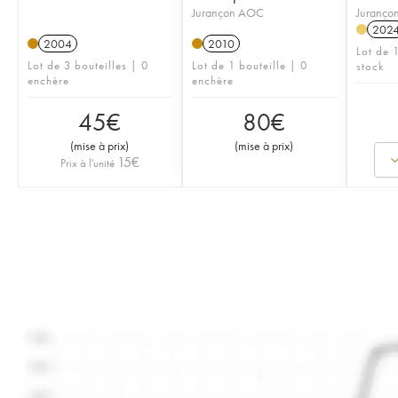
Jurançon AOC
Juranço
202
2004
2010
Lot de 1
Lot de 3 bouteilles | 0
Lot de 1 bouteille | 0
stock
enchère
enchère
45
€
80
€
(
mise à prix
)
(
mise à prix
)
15
€
Prix à l'unité