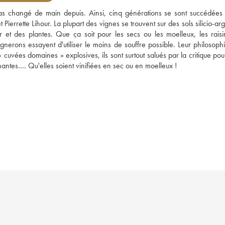
s changé de main depuis. Ainsi, cinq générations se sont succédées j
ierrette Lihour. La plupart des vignes se trouvent sur des sols silicio-argi
r et des plantes. Que ça soit pour les secs ou les moelleux, les raisin
ignerons essayent d'utiliser le moins de souffre possible. Leur philosophi
uvées domaines » explosives, ils sont surtout salués par la critique pour
nantes…. Qu'elles soient vinifiées en sec ou en moelleux !