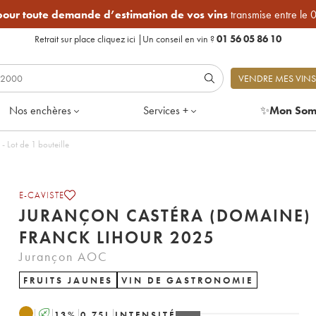
 pour toute demande d’estimation de vos vins
transmise entre le 
Retrait sur place
cliquez ici
|
Un conseil en vin ?
01 56 05 86 10
VENDRE MES VINS
Nos enchères
Services +
✨
Mon Som
ra (Domaine) Franck Lihour 2025 - Lot de 1 bouteille
E-CAVISTE
JURANÇON CASTÉRA (DOMAINE)
FRANCK LIHOUR 2025
Jurançon AOC
FRUITS JAUNES
VIN DE GASTRONOMIE
A
13
%
0.75
L
INTENSITÉ