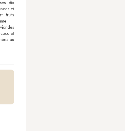
es dix 
ndes et 
 fruits 
ante. 
viandes 
coco et 
nées ou 