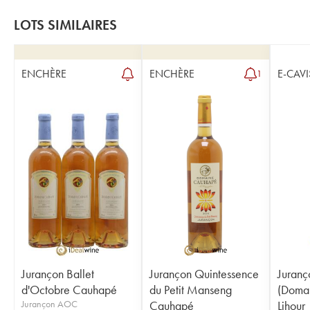
LOTS SIMILAIRES
ENCHÈRE
ENCHÈRE
E-CAVI
1
Jurançon Ballet
Jurançon Quintessence
Juranç
d'Octobre Cauhapé
du Petit Manseng
(Domai
Jurançon AOC
Cauhapé
Lihour