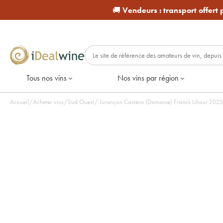
🚚
Vendeurs :
transport offert
Tous nos vins
Nos vins par région
Accueil
/
Acheter vins
/
Sud Ouest
/
Jurançon Casté