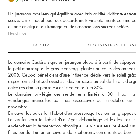
Un jurançon moelleux qui équilibre avec brio acidité vivifiante et text
suave. Un vin idéal pour des accords mets-vins étonnants comme de
cuisine asiatique, du fromage ou des associations sucrées-salées.
Plus d'infos
LA CUVÉE
DÉGUSTATION ET GA
Le domaine Castéra signe un jurançon élaboré à partir de cépages 
le petit manseng et le gros manseng, plantés au cours des années
2005. Ceux-ci bénéficient d'une influence idéale vers le soleil grâc
exposition sud et sud-ouest sur des terrasses au sol de limon, d'argil
calcaires dont la pense est estimée entre 5 et 30%.
Le domaine privilégie des rendements limités à 30 hl par ha 
vendanges manuelles par tries successives de mi-octobre au m
novembre. 
En cave, les baies font l'objet d'un pressurage très lent en grappes e
Le vin fait ensuite l'objet d'un léger débourbage et les levures in
enclenchent la fermentation alcoolique. Le vin est ensuite élevé sur s
fines pendant un an en cuve et dans différents contenants de bois. 