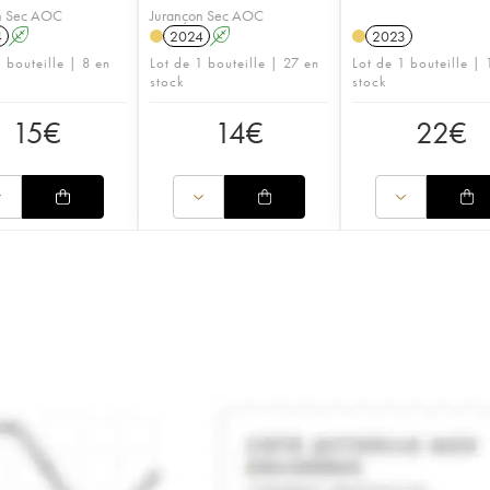
n Sec AOC
Jurançon Sec AOC
4
A
2024
A
2023
 bouteille | 8 en
Lot de 1 bouteille | 27 en
Lot de 1 bouteille | 
stock
stock
15
€
14
€
22
€