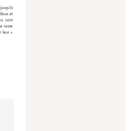
usqu'à 
leux et 
s sont 
e reste 
 leur « 