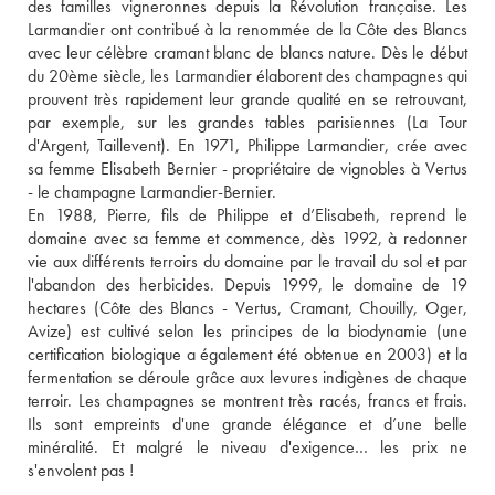
des familles vigneronnes depuis la Révolution française. Les 
Larmandier ont contribué à la renommée de la Côte des Blancs 
avec leur célèbre cramant blanc de blancs nature. Dès le début 
du 20ème siècle, les Larmandier élaborent des champagnes qui 
prouvent très rapidement leur grande qualité en se retrouvant, 
par exemple, sur les grandes tables parisiennes (La Tour 
d'Argent, Taillevent). En 1971, Philippe Larmandier, crée avec 
sa femme Elisabeth Bernier - propriétaire de vignobles à Vertus 
- le champagne Larmandier-Bernier. 
En 1988, Pierre, fils de Philippe et d’Elisabeth, reprend le 
domaine avec sa femme et commence, dès 1992, à redonner 
vie aux différents terroirs du domaine par le travail du sol et par 
l'abandon des herbicides. Depuis 1999, le domaine de 19 
hectares (Côte des Blancs - Vertus, Cramant, Chouilly, Oger, 
Avize) est cultivé selon les principes de la biodynamie (une 
certification biologique a également été obtenue en 2003) et la 
fermentation se déroule grâce aux levures indigènes de chaque 
terroir. Les champagnes se montrent très racés, francs et frais. 
Ils sont empreints d'une grande élégance et d’une belle 
minéralité. Et malgré le niveau d'exigence… les prix ne 
s'envolent pas ! 