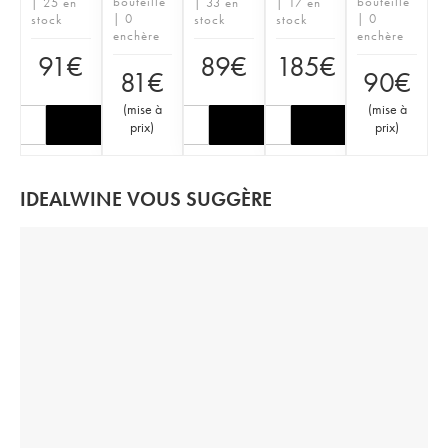
bouteille
bouteille
| 25 en
| 33 en
| 17 en
| 0
| 0
stock
stock
stock
enchère
enchère
91
€
89
€
185
€
81
€
90
€
(
mise à
(
mise à
prix
)
prix
)
IDEALWINE VOUS SUGGÈRE