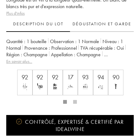
blancs très pur et d'expression naturelle.
Plus d'infos
DESCRIPTION DU LOT
DÉGUSTATION ET GARDE
Quantité :
1 bouteille
Observation :
1 Normale
Niveau :
1
Normal
Provenance :
professionnel
TVA récupérable :
oui
Région :
Champagne
Appellation :
Champagne
Propriétaire :
Larmandier-Bernier
En savoir plus...
92
92
92
17
93
94
90
CONTRÔLÉ, EXPERTISÉ & CERTIFIÉ PAR
IDEALWINE