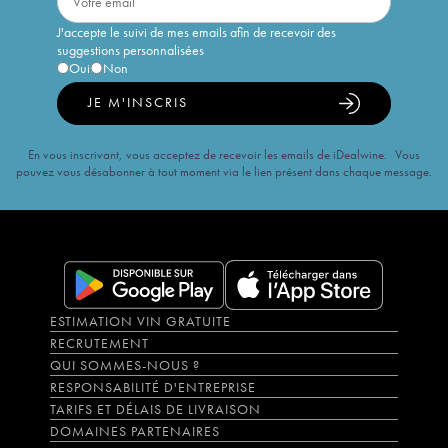
J'accepte le suivi de mes emails afin de recevoir des
suggestions personnalisées
Oui
Non
JE M'INSCRIS
En vous inscrivant, vous acceptez de recevoir les emails de iDealwine. Vous
pouvez vous désabonner à tout moment via le lien présent dans chaque message.
ESTIMATION VIN GRATUITE
RECRUTEMENT
QUI SOMMES-NOUS ?
RESPONSABILITÉ D'ENTREPRISE
TARIFS ET DÉLAIS DE LIVRAISON
DOMAINES PARTENAIRES