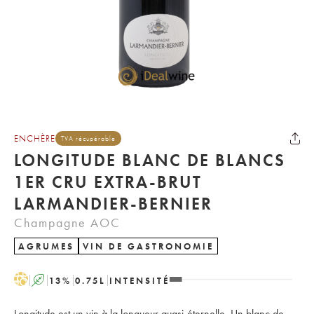
ENCHÈRE
TVA récupérable
LONGITUDE BLANC DE BLANCS
1ER CRU EXTRA-BRUT
LARMANDIER-BERNIER
Champagne AOC
AGRUMES
VIN DE GASTRONOMIE
H
A
13
%
0.75
L
INTENSITÉ
Longitude est un vin à la longueur quasi-éternelle. Un blanc de