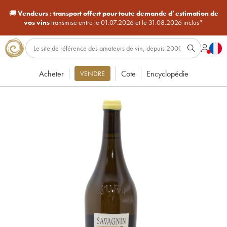
🚚
Vendeurs :
transport offert pour toute demande d’estimation de
vos vins
transmise entre le 01.07.2026 et le 31.08.2026 inclus*
Acheter
Cote
Encyclopédie
VENDRE