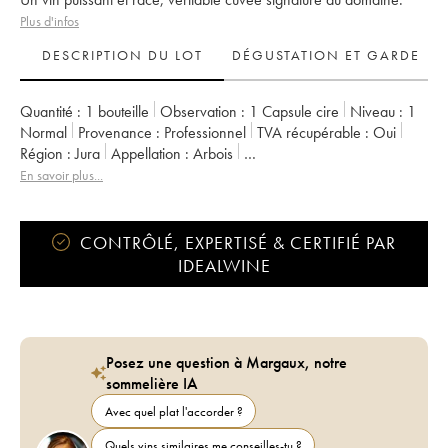
Plus d'infos
DESCRIPTION DU LOT
DÉGUSTATION ET GARDE
Quantité :
1 bouteille
Observation :
1 Capsule cire
Niveau :
1
Normal
Provenance :
professionnel
TVA récupérable :
oui
Région :
Jura
Appellation :
Arbois
Propriétaire :
Bénédicte et Stéphane Tissot
En savoir plus...
CONTRÔLÉ, EXPERTISÉ & CERTIFIÉ PAR
IDEALWINE
Posez une question à Margaux, notre
sommelière IA
Avec quel plat l'accorder ?
Quels vins similaires me conseilles-tu ?