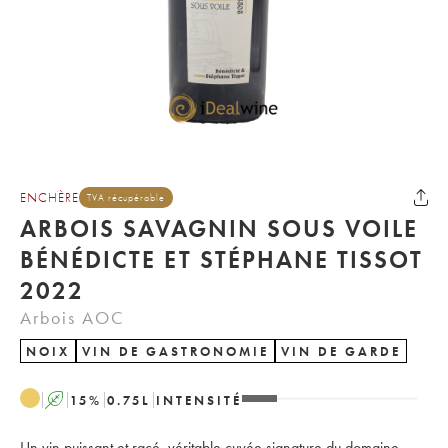
ENCHÈRE
TVA récupérable
ARBOIS SAVAGNIN SOUS VOILE
BÉNÉDICTE ET STÉPHANE TISSOT
2022
Arbois AOC
NOIX
VIN DE GASTRONOMIE
VIN DE GARDE
A
15
%
0.75
L
INTENSITÉ
Un vin puissant et racé, véritable cuvée signature du domaine.