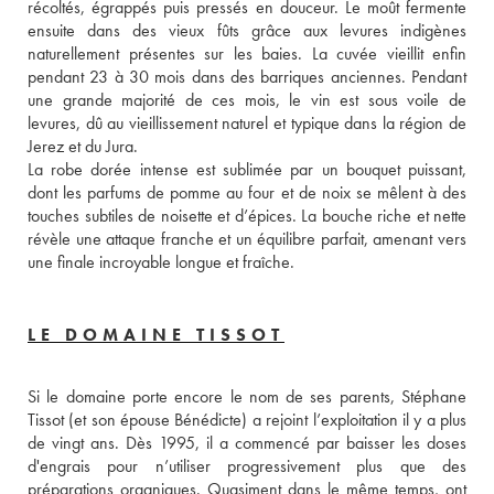
récoltés, égrappés puis pressés en douceur. Le moût fermente 
ensuite dans des vieux fûts grâce aux levures indigènes 
naturellement présentes sur les baies. La cuvée vieillit enfin 
pendant 23 à 30 mois dans des barriques anciennes. Pendant 
une grande majorité de ces mois, le vin est sous voile de 
levures, dû au vieillissement naturel et typique dans la région de 
Jerez et du Jura. 
La robe dorée intense est sublimée par un bouquet puissant, 
dont les parfums de pomme au four et de noix se mêlent à des 
touches subtiles de noisette et d’épices. La bouche riche et nette 
révèle une attaque franche et un équilibre parfait, amenant vers 
une finale incroyable longue et fraîche.
LE DOMAINE TISSOT
Si le domaine porte encore le nom de ses parents, Stéphane 
Tissot (et son épouse Bénédicte) a rejoint l’exploitation il y a plus 
de vingt ans. Dès 1995, il a commencé par baisser les doses 
d'engrais pour n’utiliser progressivement plus que des 
préparations organiques. Quasiment dans le même temps, ont 