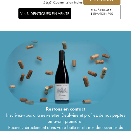
56,61
€
commission incluse
MISE À PRIX:
45
€
VINS IDENTIQUES EN VENTE
ESTIMATION:
70
€
Restons en
contact
Inscrivez-vous à la newsletter iDealwine et profitez de nos pépites
en avant-première !
Recevez directement dans votre boîte mail : nos découvertes du