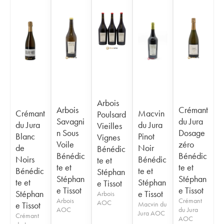
Arbois
Arbois
Crémant
Crémant
Macvin
Poulsard
Savagni
du Jura
du Jura
du Jura
Vieilles
n Sous
Dosage
Blanc
Pinot
Vignes
Voile
zéro
de
Noir
Bénédic
Bénédic
Bénédic
Noirs
Bénédic
te et
te et
te et
Bénédic
te et
Stéphan
Stéphan
Stéphan
te et
Stéphan
e Tissot
e Tissot
e Tissot
Stéphan
e Tissot
Arbois
Arbois
Crémant
AOC
e Tissot
Macvin du
AOC
du Jura
Jura AOC
Crémant
AOC