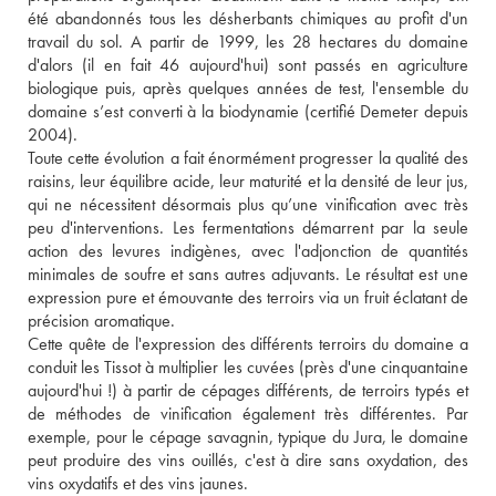
été abandonnés tous les désherbants chimiques au profit d'un 
travail du sol. A partir de 1999, les 28 hectares du domaine 
d'alors (il en fait 46 aujourd'hui) sont passés en agriculture 
biologique puis, après quelques années de test, l'ensemble du 
domaine s’est converti à la biodynamie (certifié Demeter depuis 
2004). 
Toute cette évolution a fait énormément progresser la qualité des 
raisins, leur équilibre acide, leur maturité et la densité de leur jus, 
qui ne nécessitent désormais plus qu’une vinification avec très 
peu d'interventions. Les fermentations démarrent par la seule 
action des levures indigènes, avec l'adjonction de quantités 
minimales de soufre et sans autres adjuvants. Le résultat est une 
expression pure et émouvante des terroirs via un fruit éclatant de 
précision aromatique. 
Cette quête de l'expression des différents terroirs du domaine a 
conduit les Tissot à multiplier les cuvées (près d'une cinquantaine 
aujourd'hui !) à partir de cépages différents, de terroirs typés et 
de méthodes de vinification également très différentes. Par 
exemple, pour le cépage savagnin, typique du Jura, le domaine 
peut produire des vins ouillés, c'est à dire sans oxydation, des 
vins oxydatifs et des vins jaunes. 