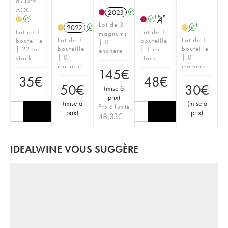
du Jura
AOC
2023
A
S
A
A
S
H
Lot de 3
2022
A
A
H
Lot de 1
Lot de 1
magnums
Lot de 1
Lot de 1
bouteille
bouteille
| 0
bouteille
bouteille
| 22 en
| 1 en
enchère
| 0
| 0
stock
stock
enchère
enchère
145
€
35
€
48
€
50
€
30
€
(
mise à
prix
)
(
mise à
(
mise à
Prix à l'unité
prix
)
prix
)
48,33
€
IDEALWINE VOUS SUGGÈRE