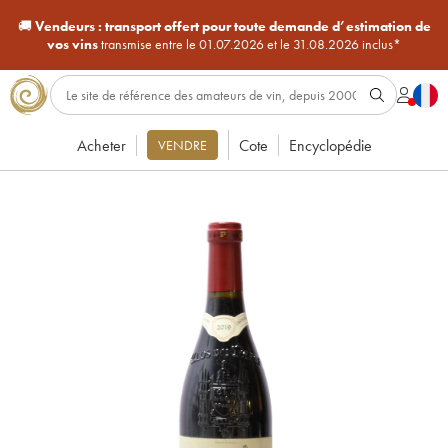
🚚
Vendeurs :
transport offert pour toute demande d’estimation de
vos vins
transmise entre le 01.07.2026 et le 31.08.2026 inclus*
Acheter
Cote
Encyclopédie
VENDRE