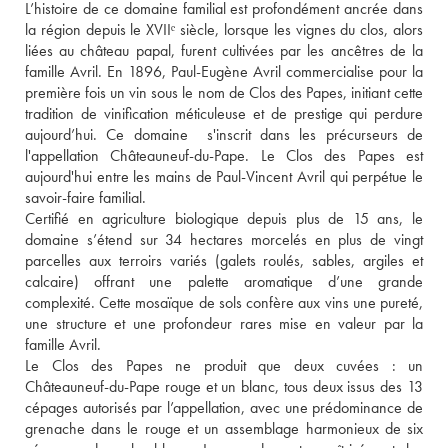
L’histoire de ce domaine familial est profondément ancrée dans 
la région depuis le XVIIᵉ siècle, lorsque les vignes du clos, alors 
liées au château papal, furent cultivées par les ancêtres de la 
famille Avril. En 1896, Paul-Eugène Avril commercialise pour la 
première fois un vin sous le nom de Clos des Papes, initiant cette 
tradition de vinification méticuleuse et de prestige qui perdure 
aujourd’hui. Ce domaine  s'inscrit dans les précurseurs de 
l'appellation Châteauneuf-du-Pape. Le Clos des Papes est 
aujourd'hui entre les mains de Paul-Vincent Avril qui perpétue le 
savoir-faire familial.
Certifié en agriculture biologique depuis plus de 15 ans, le 
domaine s’étend sur 34 hectares morcelés en plus de vingt 
parcelles aux terroirs variés (galets roulés, sables, argiles et 
calcaire) offrant une palette aromatique d’une grande 
complexité. Cette mosaïque de sols confère aux vins une pureté, 
une structure et une profondeur rares mise en valeur par la 
famille Avril. 
Le Clos des Papes ne produit que deux cuvées : un 
Châteauneuf-du-Pape rouge et un blanc, tous deux issus des 13 
cépages autorisés par l’appellation, avec une prédominance de 
grenache dans le rouge et un assemblage harmonieux de six 