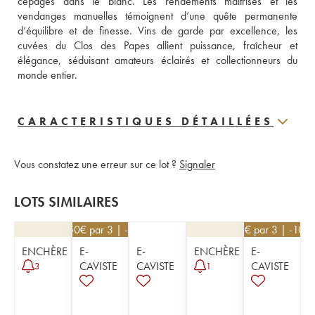
cépages dans le blanc. Les rendements maîtrisés et les 
vendanges manuelles témoignent d’une quête permanente 
d’équilibre et de finesse. Vins de garde par excellence, les 
cuvées du Clos des Papes allient puissance, fraîcheur et 
élégance, séduisant amateurs éclairés et collectionneurs du 
monde entier.
CARACTERISTIQUES DÉTAILLÉES
Vous constatez une erreur sur ce lot ?
Signaler
LOTS SIMILAIRES
85,50
€
par 3 | -10%
72
€
par 3 | -10%
ENCHÈRE
E-
E-
ENCHÈRE
E-
CAVISTE
CAVISTE
CAVISTE
3
1