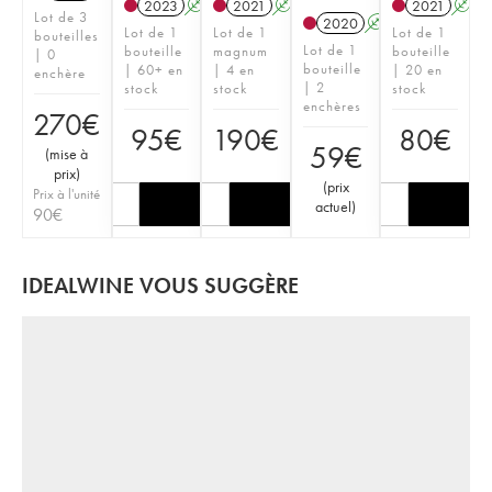
2023
A
2021
A
2021
A
Lot de 3
2020
A
Lot de 1
Lot de 1
Lot de 1
bouteilles
Lot de 1
bouteille
magnum
bouteille
| 0
bouteille
| 60+ en
| 4 en
| 20 en
enchère
| 2
stock
stock
stock
enchères
270
€
95
€
190
€
80
€
59
€
(
mise à
prix
)
(
prix
Prix à l'unité
actuel
)
90
€
IDEALWINE VOUS SUGGÈRE