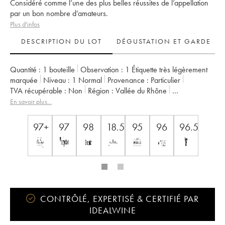
Considéré comme l’une des plus belles réussites de l’appellation
par un bon nombre d’amateurs.
Plus d'infos
DESCRIPTION DU LOT
DÉGUSTATION ET GARDE
Quantité :
1 bouteille
Observation :
1 Étiquette très légèrement
marquée
Niveau :
1
Normal
Provenance :
particulier
TVA récupérable :
non
Région :
Vallée du Rhône
Appellation :
Châteauneuf-du-Pape
En savoir plus...
Propriétaire :
Clos des Papes - Paul Avril
97+
97
98
18.5
95
96
96.5
CONTRÔLÉ, EXPERTISÉ & CERTIFIÉ PAR
IDEALWINE