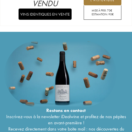
VENDU
L'HISTORIQUE
MISE À PRIX:
70
€
VINS IDENTIQUES EN VENTE
ESTIMATION:
90
€
Restons en
contact
Inscrivez-vous à la newsletter iDealwine et profitez de nos pépites
en avant-première !
Recevez directement dans votre boîte mail : nos découvertes du