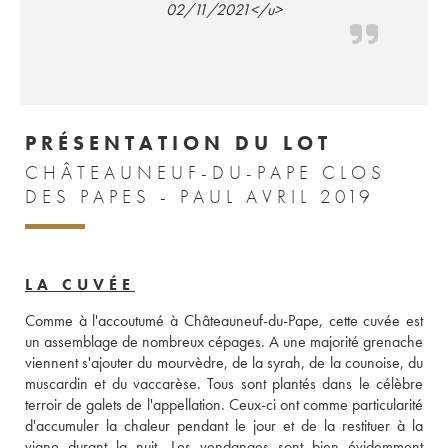
02/11/2021</u>
PRÉSENTATION DU LOT
CHÂTEAUNEUF-DU-PAPE CLOS
DES PAPES - PAUL AVRIL 2019
LA CUVÉE
Comme à l'accoutumé à Châteauneuf-du-Pape, cette cuvée est 
un assemblage de nombreux cépages. A une majorité grenache 
viennent s'ajouter du mourvèdre, de la syrah, de la counoise, du 
muscardin et du vaccarèse. Tous sont plantés dans le célèbre 
terroir de galets de l'appellation. Ceux-ci ont comme particularité 
d'accumuler la chaleur pendant le jour et de la restituer à la 
vigne durant la nuit. Les vendanges sont bien évidemment 