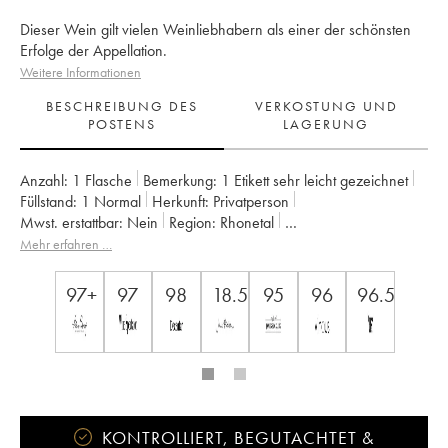
Dieser Wein gilt vielen Weinliebhabern als einer der schönsten
Erfolge der Appellation.
Weitere Informationen
BESCHREIBUNG DES
VERKOSTUNG UND
POSTENS
LAGERUNG
Anzahl:
1 Flasche
Bemerkung:
1 Etikett sehr leicht gezeichnet
Füllstand:
1
Normal
Herkunft:
privatperson
Mwst. erstattbar:
nein
Region:
Rhonetal
Appellation:
Châteauneuf-du-Pape
Mehr erfahren …
Eigentümer:
Clos des Papes - Paul Avril
97+
97
98
18.5
95
96
96.5
KONTROLLIERT, BEGUTACHTET &