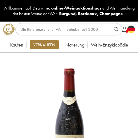
Willkommen auf iDealwine,
online-Weinauktionshaus
und
Weinhandlung
der besten Weine der Welt:
Burgund
,
Bordeaux
,
Champagne
...
Kaufen
Notierung
Wein-Enzyklopädie
VERKAUFEN