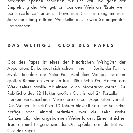
passende Speisen schließen wir uns voll und ganz der 
Empfehlung des Weinguts an, das den Wein als "Bratenwein 
par excellence" anpreist. Bewahren Sie ihn ruhig mehrere 
Jahrzehnte lang in Ihrem Weinkeller auf. Er wird Sie angenehm 
überraschen!
DAS WEINGUT CLOS DES PAPES
Clos des Papes ist eines der historischen Weingüter der 
Appellation. Es befindet sich schon immer im Besitz der Familie 
Avril. Nachdem der Vater Paul Avril dem Weingut zu einer 
großen Reputation verholfen hat,  führt Sohn Paul-Vincent das 
Werk seiner Familie mit einem Touch Modernität weiter. Die 
Rebfläche des 32 Hektar großen Guts ist auf 24 Parzellen im 
Herzen verschiedener Mikro-Terroirs der Appellation verteilt. 
Das Weingut ist seit über 10 Jahren biozertifiziert und hat seine 
Erträge noch einmal reduziert, was die sehr starke 
Konzentration der angebotenen Weine fördert. Eines ist sicher: 
Tradition und Eleganz sind die Grundpfeiler der Identität von 
Clos des Papes.