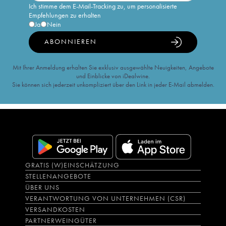
Ich stimme dem E-Mail-Tracking zu, um personalisierte
Empfehlungen zu erhalten
Ja
Nein
ABONNIEREN
Mit Ihrer Anmeldung erhalten Sie exklusiv ausgewählte Neuigkeiten, Angebote
und Einblicke von iDealwine.
Sie können sich jederzeit unkompliziert über den Link in jeder E-Mail abmelden.
GRATIS (W)EINSCHÄTZUNG
STELLENANGEBOTE
ÜBER UNS
VERANTWORTUNG VON UNTERNEHMEN (CSR)
VERSANDKOSTEN
PARTNERWEINGÜTER