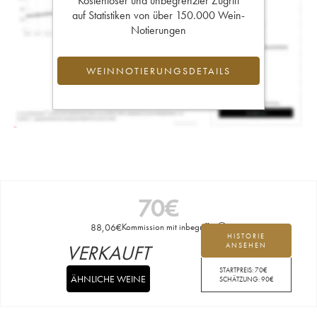
Kostenloser und unbegrenzter Zugriff
auf Statistiken von über 150.000 Wein-
Notierungen
WEINNOTIERUNGSDETAILS
70
€
88,06
€
Kommission mit inbegriffen
HISTORIE
VERKAUFT
ANSEHEN
STARTPREIS:
70
€
ÄHNLICHE WEINE
SCHÄTZUNG:
90
€