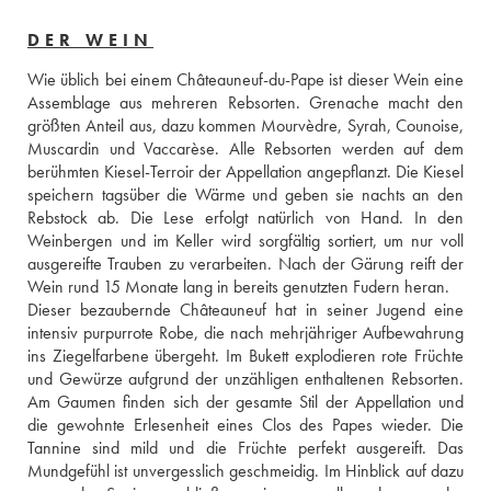
DER WEIN
Wie üblich bei einem Châteauneuf-du-Pape ist dieser Wein eine 
Assemblage aus mehreren Rebsorten. Grenache macht den 
größten Anteil aus, dazu kommen Mourvèdre, Syrah, Counoise, 
Muscardin und Vaccarèse. Alle Rebsorten werden auf dem 
berühmten Kiesel-Terroir der Appellation angepflanzt. Die Kiesel 
speichern tagsüber die Wärme und geben sie nachts an den 
Rebstock ab. Die Lese erfolgt natürlich von Hand. In den 
Weinbergen und im Keller wird sorgfältig sortiert, um nur voll 
ausgereifte Trauben zu verarbeiten. Nach der Gärung reift der 
Wein rund 15 Monate lang in bereits genutzten Fudern heran. 
Dieser bezaubernde Châteauneuf hat in seiner Jugend eine 
intensiv purpurrote Robe, die nach mehrjähriger Aufbewahrung 
ins Ziegelfarbene übergeht. Im Bukett explodieren rote Früchte 
und Gewürze aufgrund der unzähligen enthaltenen Rebsorten. 
Am Gaumen finden sich der gesamte Stil der Appellation und 
die gewohnte Erlesenheit eines Clos des Papes wieder. Die 
Tannine sind mild und die Früchte perfekt ausgereift. Das 
Mundgefühl ist unvergesslich geschmeidig. Im Hinblick auf dazu 