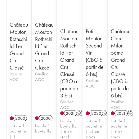
Château
Château
Château
Petit
Château
Mouton
Mouton
Mouton
Mouton
Clerc
Rothschi
Rothschi
Rothschi
Second
Milon
ld 1er
ld 1er
ld 1er
Vin
5ème
Grand
Grand
Grand
(CBO à
Grand
Cru
Cru
Cru
partir de
Cru
Classé
Classé
Classé
6 bts)
Classé
Pauillac
Pauillac
AOC
AOC
(CBO à
Pauillac
(CBO à
AOC
partir de
partir de
3 bts)
6 bts)
Pauillac
Pauillac
AOC
AOC
2021
T
2020
T
2021
T
2000
2000
Lot de 1
Lot de 1
Lot de 1
Lot de 1
Lot de 1
bouteille
bouteille
bouteille
bouteille
bouteille
| 6 en
| 21 en
| 9 en
| 1
| 1
stock
stock
stock