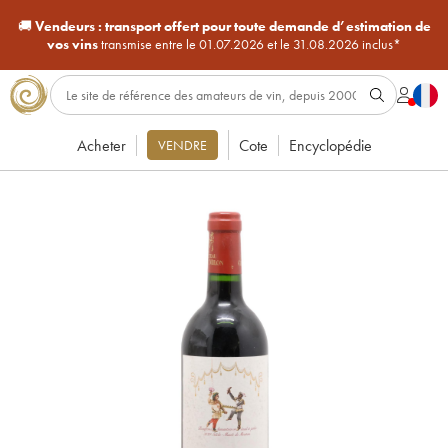
🚚
Vendeurs :
transport offert pour toute demande d’estimation de
vos vins
transmise entre le 01.07.2026 et le 31.08.2026 inclus*
Acheter
Cote
Encyclopédie
VENDRE