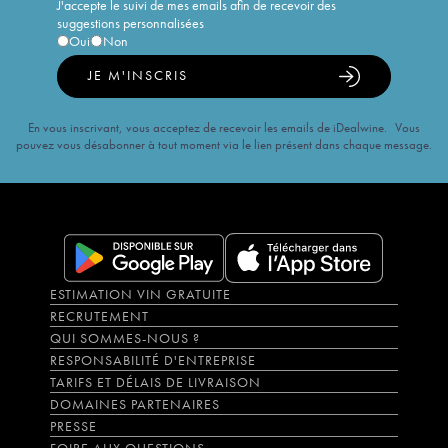
J'accepte le suivi de mes emails afin de recevoir des
suggestions personnalisées
Oui
Non
JE M'INSCRIS
En vous inscrivant, vous acceptez de recevoir les emails de iDealwine. Vous
pouvez vous désabonner à tout moment via le lien présent dans chaque message.
ESTIMATION VIN GRATUITE
RECRUTEMENT
QUI SOMMES-NOUS ?
RESPONSABILITÉ D'ENTREPRISE
TARIFS ET DÉLAIS DE LIVRAISON
DOMAINES PARTENAIRES
PRESSE