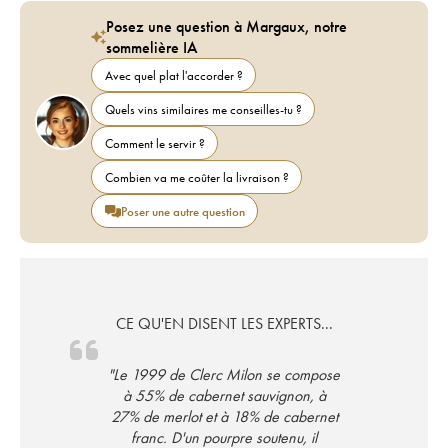
Posez une question à Margaux, notre
sommelière IA
Avec quel plat l'accorder ?
Quels vins similaires me conseilles-tu ?
Comment le servir ?
Combien va me coûter la livraison ?
Poser une autre question
CE QU'EN DISENT LES EXPERTS...
"Le 1999 de Clerc Milon se compose
à 55% de cabernet sauvignon, à
27% de merlot et à 18% de cabernet
franc. D'un pourpre soutenu, il