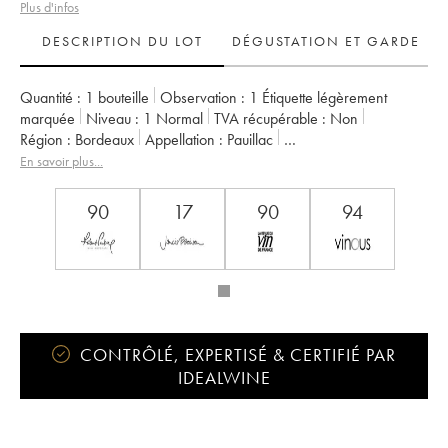
Plus d'infos
DESCRIPTION DU LOT
DÉGUSTATION ET GARDE
Quantité :
1 bouteille
Observation :
1 Étiquette légèrement
marquée
Niveau :
1
Normal
TVA récupérable :
non
Région :
Bordeaux
Appellation :
Pauillac
Classement :
5ème Grand Cru Classé
En savoir plus...
Propriétaire :
Famille Rothschild
90
17
90
94
CONTRÔLÉ, EXPERTISÉ & CERTIFIÉ PAR
IDEALWINE