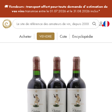
🚚
Vendeurs :
transport offert pour toute demande d’estimation de
vos vins
transmise entre le 01.07.2026 et le 31.08.2026 inclus*
Acheter
Cote
Encyclopédie
VENDRE