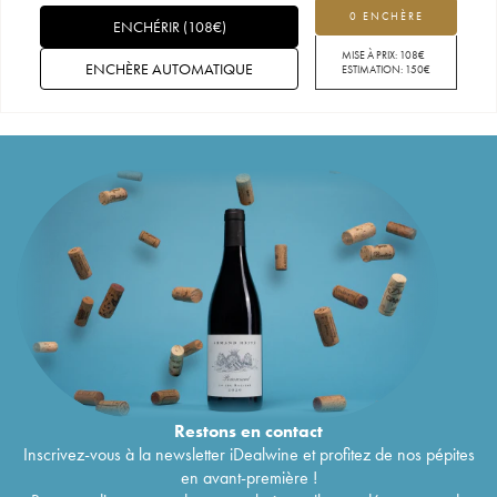
0 ENCHÈRE
ENCHÉRIR
(
108
€
)
MISE À PRIX:
108
€
ENCHÈRE AUTOMATIQUE
ESTIMATION:
150
€
Restons en
contact
Inscrivez-vous à la newsletter iDealwine et profitez de nos pépites
en avant-première !