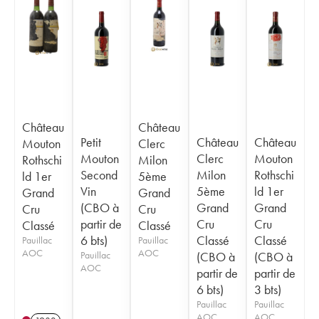
Château
Château
Petit
Château
Château
Mouton
Clerc
Mouton
Clerc
Mouton
Rothschi
Milon
Second
Milon
Rothschi
ld 1er
5ème
Vin
5ème
ld 1er
Grand
Grand
(CBO à
Grand
Grand
Cru
Cru
partir de
Cru
Cru
Classé
Classé
6 bts)
Classé
Classé
Pauillac
Pauillac
AOC
AOC
Pauillac
(CBO à
(CBO à
AOC
partir de
partir de
6 bts)
3 bts)
Pauillac
Pauillac
AOC
AOC