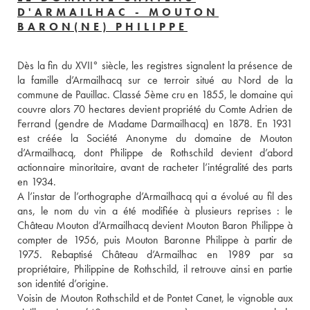
D'ARMAILHAC - MOUTON
BARON(NE) PHILIPPE
Dès la fin du XVII° siècle, les registres signalent la présence de 
la famille d’Armailhacq sur ce terroir situé au Nord de la 
commune de Pauillac. Classé 5ème cru en 1855, le domaine qui 
couvre alors 70 hectares devient propriété du Comte Adrien de 
Ferrand (gendre de Madame Darmailhacq) en 1878. En 1931 
est créée la Société Anonyme du domaine de Mouton 
d’Armailhacq, dont Philippe de Rothschild devient d’abord 
actionnaire minoritaire, avant de racheter l’intégralité des parts 
en 1934.
A l’instar de l’orthographe d’Armailhacq qui a évolué au fil des 
ans, le nom du vin a été modifiée à plusieurs reprises : le 
Château Mouton d’Armailhacq devient Mouton Baron Philippe à 
compter de 1956, puis Mouton Baronne Philippe à partir de 
1975. Rebaptisé Château d’Armailhac en 1989 par sa 
propriétaire, Philippine de Rothschild, il retrouve ainsi en partie 
son identité d’origine.
Voisin de Mouton Rothschild et de Pontet Canet, le vignoble aux 