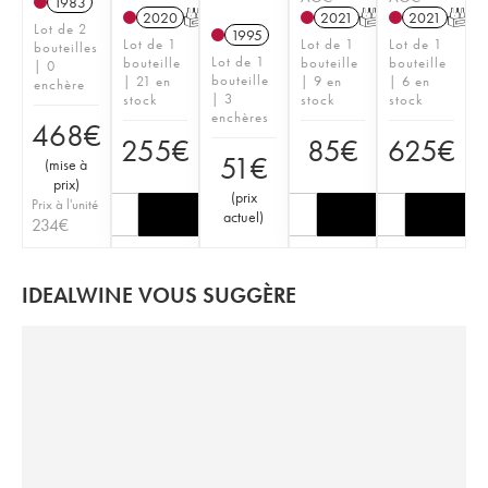
1983
2020
T
2021
T
2021
T
Lot de 2
1995
Lot de 1
Lot de 1
Lot de 1
bouteilles
Lot de 1
bouteille
bouteille
bouteille
| 0
bouteille
| 21 en
| 9 en
| 6 en
enchère
| 3
stock
stock
stock
enchères
468
€
255
€
85
€
625
€
51
€
(
mise à
prix
)
(
prix
Prix à l'unité
actuel
)
234
€
IDEALWINE VOUS SUGGÈRE