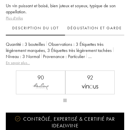
Un vin puissant et boisé, bien juteux et soyeux, typique de son
appellation.
Plus d'infos
DESCRIPTION DU LOT
DÉGUSTATION ET GARDE
Quantité :
3 bouteilles
Observations :
3 Étiquettes très
légèrement marquées
,
3 Étiquettes très légèrement tachées
Niveau :
3
Normal
Provenance :
particulier
TVA récupérable :
non
Région :
Bordeaux
Appellation :
Pauillac
En savoir plus...
Classement :
5ème Grand Cru Classé
Propriétaire :
Famille Rothschild
90
92
CONTRÔLÉ, EXPERTISÉ & CERTIFIÉ PAR
IDEALWINE