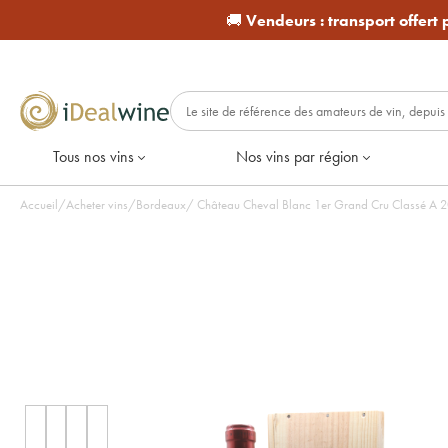
🚚
Vendeurs :
transport offert
Tous nos vins
Nos vins par région
Accueil
/
Acheter vins
/
Bordeaux
/
Château Cheval Blanc 1er Grand Cru Classé A 20