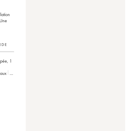
lation
 Une
RDE
ipée
,
1
eaux
 Frère
0
0