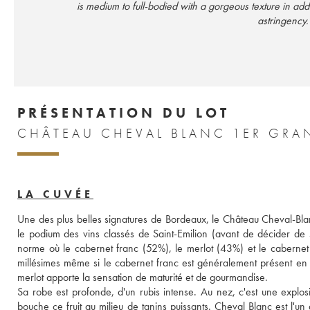
is medium to full-bodied with a gorgeous texture in addi
astringency
PRÉSENTATION DU LOT
CHÂTEAU CHEVAL BLANC 1ER GRAN
LA CUVÉE
Une des plus belles signatures de Bordeaux, le Château Cheval-Blanc
le podium des vins classés de Saint-Emilion (avant de décider de s
norme où le cabernet franc (52%), le merlot (43%) et le cabernet s
millésimes même si le cabernet franc est généralement présent en plu
merlot apporte la sensation de maturité et de gourmandise. 
Sa robe est profonde, d'un rubis intense. Au nez, c'est une explos
bouche ce fruit au milieu de tanins puissants. Cheval Blanc est l'un