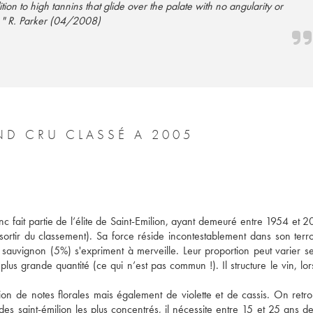
tion to high tannins that glide over the palate with no angularity or
. " R. Parker (04/2008)
D CRU CLASSÉ A 2005
 fait partie de l’élite de Saint-Emilion, ayant demeuré entre 1954 et 20
ortir du classement). Sa force réside incontestablement dans son terroi
auvignon (5%) s'expriment à merveille. Leur proportion peut varier sel
s grande quantité (ce qui n’est pas commun !). Il structure le vin, lors
ion de notes florales mais également de violette et de cassis. On retro
 des saint-émilion les plus concentrés, il nécessite entre 15 et 25 ans d