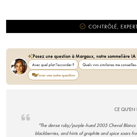
CONTRÔLÉ, EXPERT
Posez une question à Margaux, notre sommelière IA
Avec quel plat l'accorder ?
Quels vins similaires me conseilles-
Poser une autre question
CE QU'EN D
"The dense ruby/purple-hued 2005 Cheval Blancs et
blackberries, and hints of graphite and spice soars fr