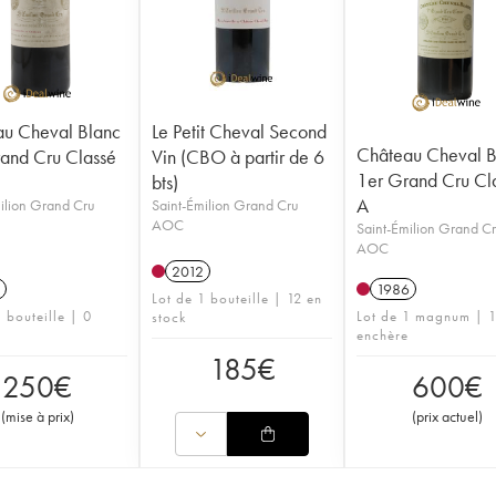
u Cheval Blanc
Le Petit Cheval Second
Château Cheval B
and Cru Classé
Vin (CBO à partir de 6
1er Grand Cru Cl
bts)
A
ilion Grand Cru
Saint-Émilion Grand Cru
AOC
Saint-Émilion Grand C
AOC
2012
1986
Lot de 1 bouteille | 12 en
 bouteille | 0
Lot de 1 magnum | 
stock
enchère
185
€
250
€
600
€
(
mise à prix
)
(
prix actuel
)