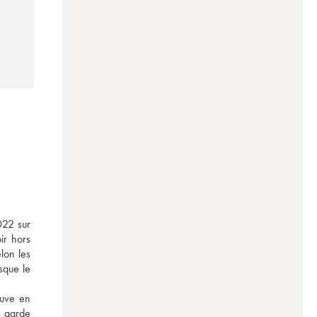
22 sur 
r hors 
on les 
que le 
uve en 
e garde 