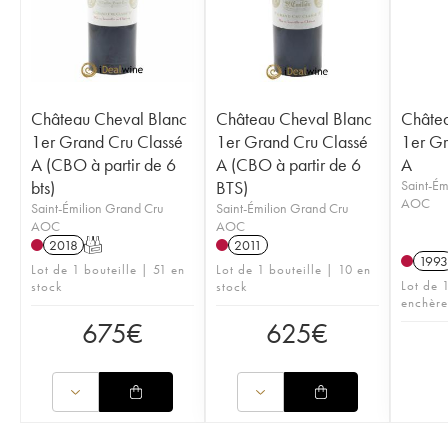
Château Cheval Blanc
Château Cheval Blanc
Châtea
1er Grand Cru Classé
1er Grand Cru Classé
1er Gr
A (CBO à partir de 6
A (CBO à partir de 6
A
bts)
BTS)
Saint-Ém
AOC
Saint-Émilion Grand Cru
Saint-Émilion Grand Cru
AOC
AOC
2018
T
2011
1993
Lot de 1 bouteille | 51 en
Lot de 1 bouteille | 10 en
Lot de 1
stock
stock
enchère
675
€
625
€