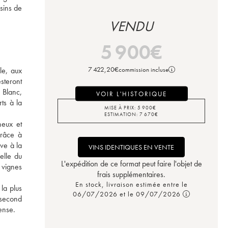
sins de 
VENDU
5 900
€
7 422,20
€
commission incluse
e, aux 
steront 
 Blanc, 
VOIR L'HISTORIQUE
s à la 
MISE À PRIX:
5 900
€
ESTIMATION:
7 670
€
eux et 
râce à 
ve à la 
VINS IDENTIQUES EN VENTE
lle du 
L'expédition de ce format peut faire l'objet de
vignes 
frais supplémentaires.
En stock, livraison estimée entre le
a plus 
06/07/2026 et le 09/07/2026
second 
ense. 