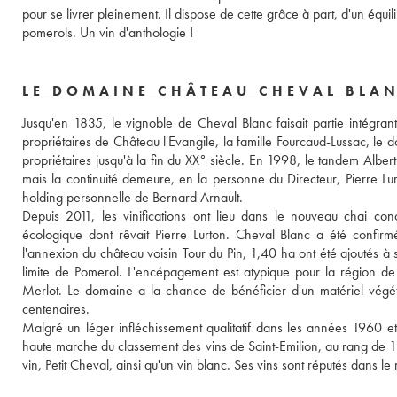
pour se livrer pleinement. Il dispose de cette grâce à part, d'un équi
pomerols. Un vin d'anthologie !
LE DOMAINE CHÂTEAU CHEVAL BLA
Jusqu'en 1835, le vignoble de Cheval Blanc faisait partie intégr
propriétaires de Château l'Evangile, la famille Fourcaud-Lussac, le 
propriétaires jusqu'à la fin du XX° siècle. En 1998, le tandem Albert
mais la continuité demeure, en la personne du Directeur, Pierre 
holding personnelle de Bernard Arnault. 
Depuis 2011, les vinifications ont lieu dans le nouveau chai con
écologique dont rêvait Pierre Lurton. Cheval Blanc a été confi
l'annexion du château voisin Tour du Pin, 1,40 ha ont été ajoutés à so
limite de Pomerol. L'encépagement est atypique pour la région de
Merlot. Le domaine a la chance de bénéficier d'un matériel végétal
centenaires.
Malgré un léger infléchissement qualitatif dans les années 1960 e
haute marche du classement des vins de Saint-Emilion, au rang de 1
vin, Petit Cheval, ainsi qu'un vin blanc. Ses vins sont réputés dans l