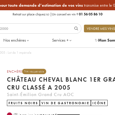
 pour toute demande d’estimation de vos vins
transmise entre le 
Retrait sur place
cliquez ici
|
Un conseil en vin ?
01 56 05 86 10
VENDRE MES VINS
Nos enchères
Services +
✨
Mon Som
05 - Lot de 1 impériale
ENCHÈRE
TVA récupérable
CHÂTEAU CHEVAL BLANC 1ER G
CRU CLASSÉ A 2005
Saint-Émilion Grand Cru AOC
FRUITS NOIRS
VIN DE GASTRONOMIE
ICÔNE