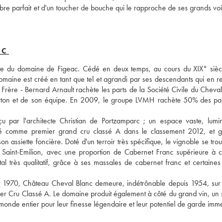
libre parfait et d'un toucher de bouche qui le rapproche de ses grands voi
NC
ante du domaine de Figeac. Cédé en deux temps, au cours du XIX° siècl
domaine est créé en tant que tel et agrandi par ses descendants qui en re
 Frère - Bernard Arnault rachète les parts de la Société Civile du Cheval
Lurton et de son équipe. En 2009, le groupe LVMH rachète 50% des part
çu par l'architecte Christian de Portzamparc ; un espace vaste, lumin
rmé comme premier grand cru classé A dans le classement 2012, et g
n assiette foncière. Doté d'un terroir très spécifique, le vignoble se trou
 Saint-Emilion, avec une proportion de Cabernet Franc supérieure à ce
 très qualitatif, grâce à ses massales de cabernet franc et certaines 
t 1970, Château Cheval Blanc demeure, indétrônable depuis 1954, sur l
er Cru Classé A. Le domaine produit également à côté du grand vin, un 
e monde entier pour leur finesse légendaire et leur potentiel de garde imm