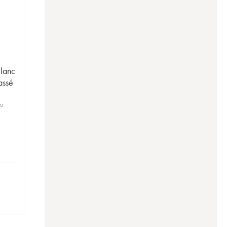
lanc
assé
ru
1