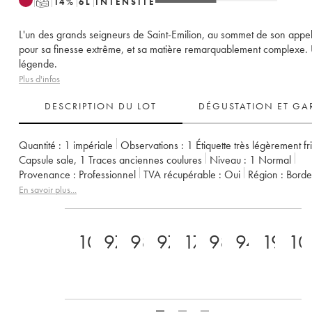
T
14
%
6
L
INTENSITÉ
L'un des grands seigneurs de Saint-Emilion, au sommet de son appel
pour sa finesse extrême, et sa matière remarquablement complexe.
légende.
Plus d'infos
DESCRIPTION DU LOT
DÉGUSTATION ET GA
Quantité :
1 impériale
Observations :
1 Étiquette très légèrement fr
Capsule sale
,
1 Traces anciennes coulures
Niveau :
1
Normal
Provenance :
professionnel
TVA récupérable :
oui
Région :
Bord
Appellation :
Saint-Émilion Grand Cru
En savoir plus...
Classement :
1er Grand Cru Classé A
Propriétaire :
LVMH / Albert
100
97
98
97
17
98
94
19/2
10