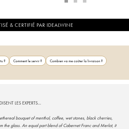
ISÉ & CERTIFIÉ PAR IDEALWINE
tu ?
Comment le servir ?
Combien va me coûter la livraison ?
ISENT LES EXPERTS...
hereal bouquet of menthol, coffee, wet stones, black cherries,
om the glass. An equal part blend of Cabernet Franc and Merlot, it