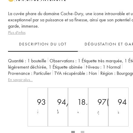
La cuvée phare du domaine Coche-Dury, une icone introuvable et u
exceptionnel par sa puissance et sa finesse, ainsi que son potentiel 
garde, immense.
Plus d'infos
DESCRIPTION DU LOT
DÉGUSTATION ET GA
Quantité :
1 bouteille
Observations :
1 Étiquette très marquée
,
1 Ét
légèrement déchirée
,
1 Étiquette abimée
Niveau :
1
Normal
Provenance :
particulier
TVA récupérable :
non
Région :
Bourgog
Appellation :
Corton-Charlemagne
Classement :
Grand Cru
En savoir plus...
Propriétaire :
Coche Dury (Domaine)
93
94/100
18.5
97(+)/10
94