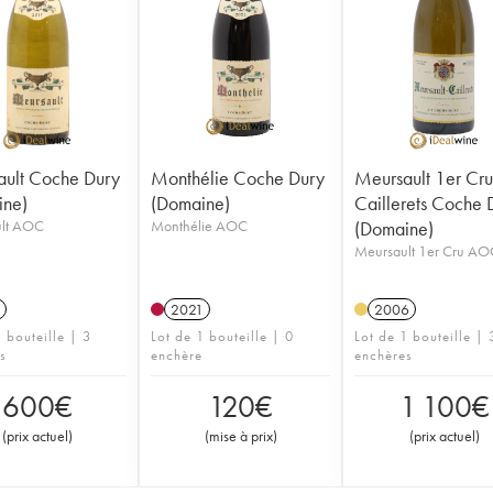
ult Coche Dury
Monthélie Coche Dury
Meursault 1er Cr
ine)
(Domaine)
Caillerets Coche 
lt AOC
Monthélie AOC
(Domaine)
Meursault 1er Cru AO
2021
2006
 bouteille | 3
Lot de 1 bouteille | 0
Lot de 1 bouteille | 
s
enchère
enchères
600
€
120
€
1 100
€
(
prix actuel
)
(
mise à prix
)
(
prix actuel
)