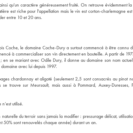
nsi qu'un caractère généreusement fruité. On retrouve évidemment la n
ière est riche pour l'appellation mais le vin est corton-charlemagne est 
der entre 10 et 20 ans.
çois Coche, le domaine Coche-Dury a surtout commencé à être connu da
cé à commercialiser son vin directement en bouteille. A partir de 1975,
 en se mariant avec Odile Dury, il donne au domaine son nom actuel. 
pages chardonnay et aligoté (seulement 2,5 sont consacrés au pinot noi
es se trouve sur Meursault, mais aussi à Pommard, Auxey-Duresses, P
aturelle du terroir sans jamais la modifier : pressurage délicat, utilisatio