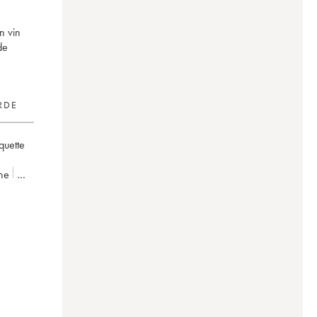
n vin
de
RDE
iquette
ne
0