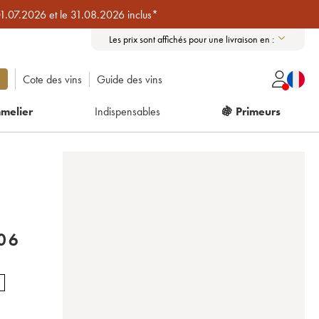
01.07.2026 et le 31.08.2026 inclus*
Les prix sont affichés pour une livraison en :
Cote des vins
Guide des vins
melier
Indispensables
🍇 Primeurs
06
E