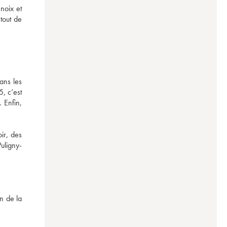
oix et 
tout de 
ns les 
 c’est 
Enfin, 
r, des 
uligny-
n de la 