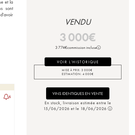
e et la 
s sont 
'avoir 
VENDU
3 000
€
3 774
€
commission incluse
VOIR L'HISTORIQUE
MISE À PRIX:
3 000
€
ESTIMATION:
4 000
€
VINS IDENTIQUES EN VENTE
6
En stock, livraison estimée entre le
15/06/2026 et le 18/06/2026