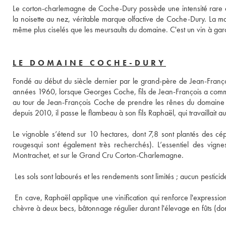
Le corton-charlemagne de Coche-Dury possède une intensité rare ai
la noisette au nez, véritable marque olfactive de Coche-Dury. La mat
même plus ciselés que les meursaults du domaine. C'est un vin à gar
LE DOMAINE COCHE-DURY
Fondé au début du siècle dernier par le grand-père de Jean-Fran
années 1960, lorsque Georges Coche, fils de Jean-François a commen
au tour de Jean-François Coche de prendre les rênes du domaine ;
Le vignoble s’étend sur 10 hectares, dont 7,8 sont plantés des cé
rougesqui sont également très recherchés). L’essentiel des vign
 En cave, Raphaël applique une vinification qui renforce l'expression n