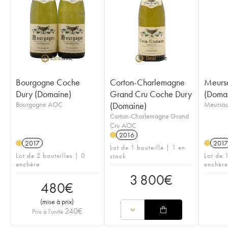
Bourgogne Coche
Corton-Charlemagne
Meursa
Dury (Domaine)
Grand Cru Coche Dury
(Doma
Bourgogne AOC
(Domaine)
Meursau
Corton-Charlemagne Grand
Cru AOC
2016
2017
2017
Lot de 1 bouteille | 1 en
Lot de 2 bouteilles | 0
Lot de 1
stock
enchère
enchère
3 800
€
480
€
(
mise à prix
)
240
€
Prix à l'unité