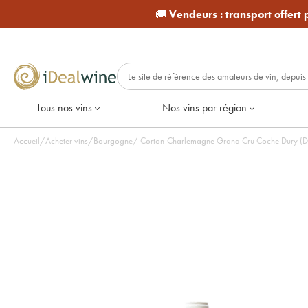
🚚
Vendeurs :
transport offert
Tous nos vins
Nos vins par région
Accueil
/
Acheter vins
/
Bourgogne
/
Corton-Charlemagne Grand Cru Coche Dury (Dom