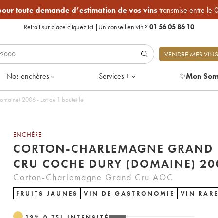
 pour toute demande d’estimation de vos vins
transmise entre le 
Retrait sur place
cliquez ici
|
Un conseil en vin ?
01 56 05 86 10
VENDRE MES VINS
Nos enchères
Services +
✨
Mon Som
aine) 2006 - Lot de 1 bouteille
ENCHÈRE
CORTON-CHARLEMAGNE GRAND
CRU COCHE DURY (DOMAINE) 20
Corton-Charlemagne Grand Cru AOC
FRUITS JAUNES
VIN DE GASTRONOMIE
VIN RAR
13
%
0.75
L
INTENSITÉ