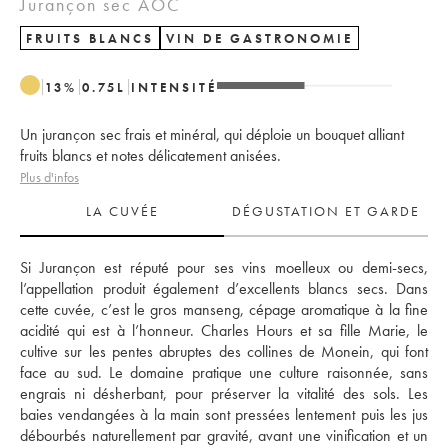
Jurançon sec AOC
FRUITS BLANCS
VIN DE GASTRONOMIE
13
%
0.75
L
INTENSITÉ
Un jurançon sec frais et minéral, qui déploie un bouquet alliant
fruits blancs et notes délicatement anisées.
Plus d'infos
LA CUVÉE
DÉGUSTATION ET GARDE
Si Jurançon est réputé pour ses vins moelleux ou demi-secs, 
l’appellation produit également d’excellents blancs secs. Dans 
cette cuvée, c’est le gros manseng, cépage aromatique à la fine 
acidité qui est à l’honneur. Charles Hours et sa fille Marie, le 
cultive sur les pentes abruptes des collines de Monein, qui font 
face au sud. Le domaine pratique une culture raisonnée, sans 
engrais ni désherbant, pour préserver la vitalité des sols. Les 
baies vendangées à la main sont pressées lentement puis les jus 
débourbés naturellement par gravité, avant une vinification et un 