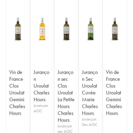
Vin de
Juranço
Juranço
Juranço
Vin de
France
n
n sec
n Sec
France
Clos
Uroulat
Clos
Uroulat
Clos
Uroulat
Charles
Uroulat
Cuvée
Uroulat
Gemini
Hours
La Petite
Marie
Gemini
Charles
Jurançon
Hours
Charles
Charles
AOC
Hours
Charles
Hours
Hours
Hours
Jurançon
Sec AOC
Jurançon
sec AOC