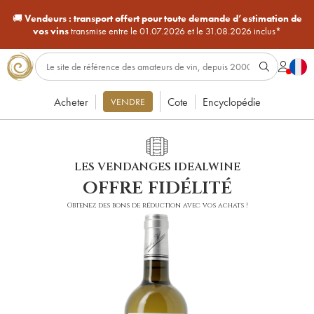
🚚
Vendeurs :
transport offert pour toute demande d’estimation de
vos vins
transmise entre le 01.07.2026 et le 31.08.2026 inclus*
Acheter
Cote
Encyclopédie
VENDRE
LES VENDANGES IDEALWINE
offre fidélité
Obtenez des bons de réduction avec vos achats !