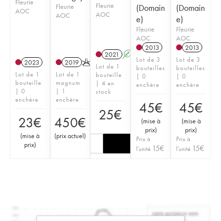
Fleurie
Fleurie
Fleurie
(Domain
(Domain
AOC
AOC
AOC
e)
e)
Fleurie
Fleurie
AOC
AOC
2013
2013
2021
A
Lot de 3
Lot de 3
2023
2019
K
Lot de 1
bouteilles
bouteilles
Lot de 1
Lot de 1
bouteille
| 0
| 0
bouteille
magnum
| 4 en
enchère
enchère
| 0
| 1
stock
enchère
enchère
45
€
45
€
25
€
23
€
450
€
(
mise à
(
mise à
prix
)
prix
)
(
mise à
(
prix actuel
)
Prix à
Prix à
prix
)
15
€
15
€
l'unité
l'unité