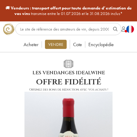
🚚
Vendeurs :
transport offert pour toute demande d’estimation de
vos vins
transmise entre le 01.07.2026 et le 31.08.2026 inclus*
Acheter
Cote
Encyclopédie
VENDRE
LES VENDANGES IDEALWINE
offre fidélité
Obtenez des bons de réduction avec vos achats !