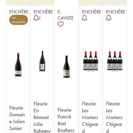
ENCHÈRE
ENCHÈRE
E-
ENCHÈRE
ENCHÈRE
CAVISTE
2
TVA
récupérable
Fleurie
Fleurie
Fleurie
Fleurie
Fleurie
En
Les
Les
Domain
Poncié
Rémont
Moriers
Moriers
e Julien
Bret
Julie
Chignar
Chignar
Sunier
Brothers
Balagny
d
d