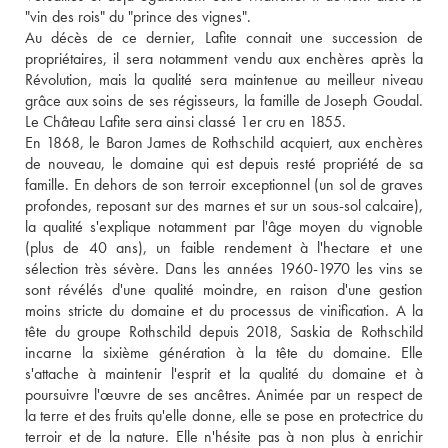
"vin des rois" du "prince des vignes". 
Au décès de ce dernier, Lafite connait une succession de 
propriétaires, il sera notamment vendu aux enchères après la 
Révolution, mais la qualité sera maintenue au meilleur niveau 
grâce aux soins de ses régisseurs, la famille de Joseph Goudal. 
Le Château Lafite sera ainsi classé 1er cru en 1855. 
En 1868, le Baron James de Rothschild acquiert, aux enchères 
de nouveau, le domaine qui est depuis resté propriété de sa 
famille. En dehors de son terroir exceptionnel (un sol de graves 
profondes, reposant sur des marnes et sur un sous-sol calcaire), 
la qualité s'explique notamment par l'âge moyen du vignoble 
(plus de 40 ans), un faible rendement à l'hectare et une 
sélection très sévère. Dans les années 1960-1970 les vins se 
sont révélés d'une qualité moindre, en raison d'une gestion 
moins stricte du domaine et du processus de vinification. A la 
tête du groupe Rothschild depuis 2018, Saskia de Rothschild 
incarne la sixième génération à la tête du domaine. Elle 
s'attache à maintenir l'esprit et la qualité du domaine et à 
poursuivre l'œuvre de ses ancêtres. Animée par un respect de 
la terre et des fruits qu'elle donne, elle se pose en protectrice du 
terroir et de la nature. Elle n'hésite pas à non plus à enrichir 