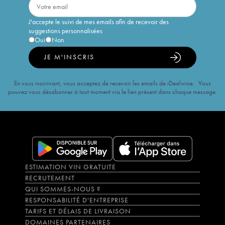
J'accepte le suivi de mes emails afin de recevoir des
suggestions personnalisées
Oui
Non
JE M'INSCRIS
En vous inscrivant, vous acceptez de recevoir les emails de iDealwine. Vous
pouvez vous désabonner à tout moment via le lien présent dans chaque message.
ESTIMATION VIN GRATUITE
RECRUTEMENT
QUI SOMMES-NOUS ?
RESPONSABILITÉ D'ENTREPRISE
TARIFS ET DÉLAIS DE LIVRAISON
DOMAINES PARTENAIRES