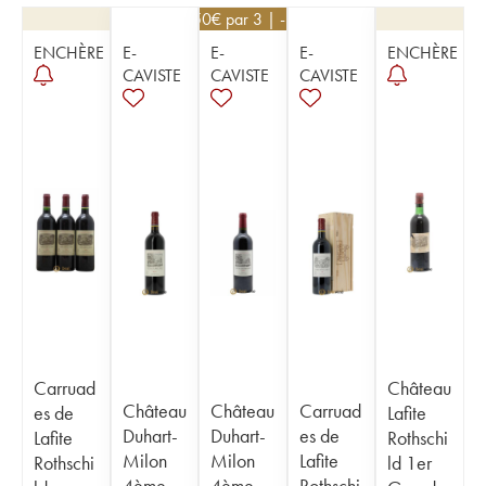
67,50
€
par 3 | -10%
ENCHÈRE
E-
E-
E-
ENCHÈRE
CAVISTE
CAVISTE
CAVISTE
Carruad
Château
Château
Château
Carruad
es de
Lafite
Duhart-
Duhart-
es de
Lafite
Rothschi
Milon
Milon
Lafite
Rothschi
ld 1er
4ème
4ème
Rothschi