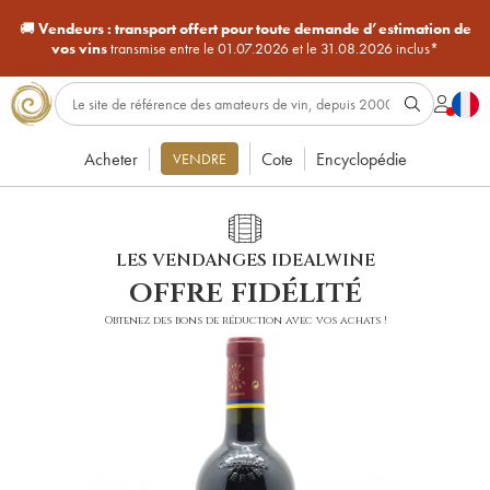
🚚
Vendeurs :
transport offert pour toute demande d’estimation de
vos vins
transmise entre le 01.07.2026 et le 31.08.2026 inclus*
Acheter
Cote
Encyclopédie
VENDRE
LES VENDANGES IDEALWINE
offre fidélité
Obtenez des bons de réduction avec vos achats !