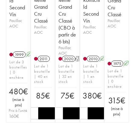
ld
Grand
Grand
Grand
ld
Second
Cru
Cru
Cru
Second
Vin
Classé
Classé
Classé
Vin
Pauillac
Pauillac
AOC
AOC
Pauillac
(CBO à
Pauillac
AOC
AOC
partir de
6 bts)
Pauillac
AOC
1999
A
2011
2020
T
2010
A
Lot de 3
1975
A
Lot de 1
Lot de 1
Lot de 1
bouteilles
Lot de 1
bouteille
bouteille
bouteille
| 0
bouteille
| 40 en
| 32 en
| 1 en
enchère
| 0
stock
stock
stock
enchère
480
€
85
€
75
€
380
€
315
€
(
mise à
prix
)
(
mise à
Prix à l'unité
prix
)
160
€