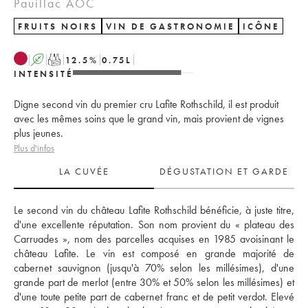
Pauillac AOC
FRUITS NOIRS
VIN DE GASTRONOMIE
ICÔNE
A
T
12.5
%
0.75
L
INTENSITÉ
Digne second vin du premier cru Lafite Rothschild, il est produit
avec les mêmes soins que le grand vin, mais provient de vignes
plus jeunes.
Plus d'infos
LA CUVÉE
DÉGUSTATION ET GARDE
Le second vin du château Lafite Rothschild bénéficie, à juste titre, 
d'une excellente réputation. Son nom provient du « plateau des 
Carruades », nom des parcelles acquises en 1985 avoisinant le 
château Lafite. Le vin est composé en grande majorité de 
cabernet sauvignon (jusqu'à 70% selon les millésimes), d'une 
grande part de merlot (entre 30% et 50% selon les millésimes) et 
d'une toute petite part de cabernet franc et de petit verdot. Elevé 