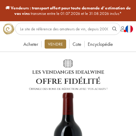
🚚
Vendeurs :
transport offert pour toute demande d’estimation de
vos vins
transmise entre le 01.07.2026 et le 31.08.2026 inclus*
Acheter
Cote
Encyclopédie
VENDRE
LES VENDANGES IDEALWINE
offre fidélité
Obtenez des bons de réduction avec vos achats !