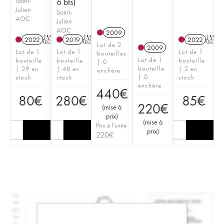
Saint-
6 bts)
Julien
Saint-
AOC
Julien
AOC
2009
2022
T
2019
T
2022
T
Lot de 2
2009
Lot de 1
Lot de 1
Lot de 1
bouteilles
Lot de 1
bouteille
bouteille
bouteille
| 0
bouteille
| 29 en
| 48 en
| 2 en
enchère
| 0
stock
stock
stock
enchère
440
€
80
€
280
€
85
€
220
€
(
mise à
prix
)
(
mise à
Prix à l'unité
prix
)
220
€