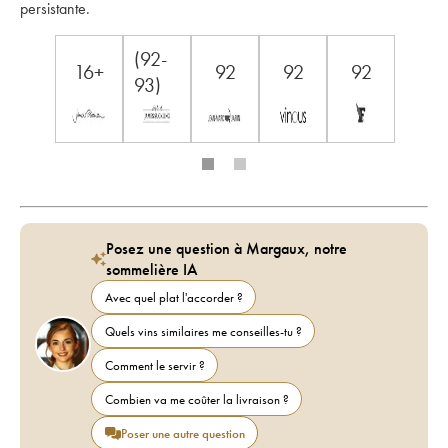
persistante.
(92-
16+
92
92
92
93)
Posez une question à Margaux, notre
sommelière IA
Avec quel plat l'accorder ?
Quels vins similaires me conseilles-tu ?
Comment le servir ?
Combien va me coûter la livraison ?
Poser une autre question