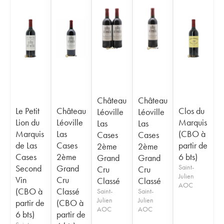
Château
Château
Le Petit
Château
Clos du
Léoville
Léoville
Lion du
Léoville
Marquis
Las
Las
Marquis
Las
(CBO à
Cases
Cases
de Las
Cases
partir de
2ème
2ème
Cases
2ème
6 bts)
Grand
Grand
Second
Grand
Saint-
Cru
Cru
Julien
Vin
Cru
Classé
Classé
AOC
(CBO à
Classé
Saint-
Saint-
Julien
Julien
partir de
(CBO à
AOC
AOC
6 bts)
partir de