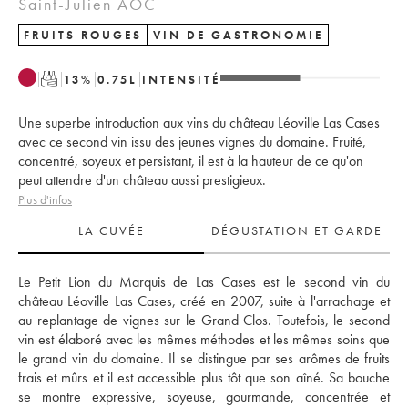
Saint-Julien AOC
FRUITS ROUGES
VIN DE GASTRONOMIE
T
13
%
0.75
L
INTENSITÉ
Une superbe introduction aux vins du château Léoville Las Cases
avec ce second vin issu des jeunes vignes du domaine. Fruité,
concentré, soyeux et persistant, il est à la hauteur de ce qu'on
peut attendre d'un château aussi prestigieux.
Plus d'infos
LA CUVÉE
DÉGUSTATION ET GARDE
Le Petit Lion du Marquis de Las Cases est le second vin du 
château Léoville Las Cases, créé en 2007, suite à l'arrachage et 
au replantage de vignes sur le Grand Clos. Toutefois, le second 
vin est élaboré avec les mêmes méthodes et les mêmes soins que 
le grand vin du domaine. Il se distingue par ses arômes de fruits 
frais et mûrs et il est accessible plus tôt que son aîné. Sa bouche 
se montre expressive, soyeuse, gourmande, concentrée et 