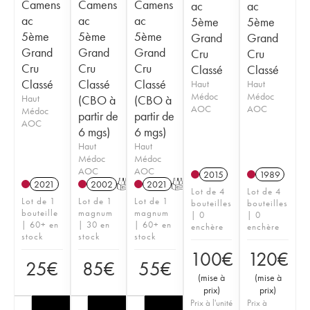
Camens
Camens
Camens
ac
ac
ac
ac
ac
5ème
5ème
5ème
5ème
5ème
Grand
Grand
Grand
Grand
Grand
Cru
Cru
Cru
Cru
Cru
Classé
Classé
Classé
Classé
Classé
Haut
Haut
Médoc
Médoc
Haut
(CBO à
(CBO à
AOC
AOC
Médoc
partir de
partir de
AOC
6 mgs)
6 mgs)
Haut
Haut
Médoc
Médoc
AOC
AOC
2015
1989
2021
2002
T
2021
T
Lot de 4
Lot de 4
Lot de 1
Lot de 1
Lot de 1
bouteilles
bouteilles
bouteille
magnum
magnum
| 0
| 0
| 60+ en
| 30 en
| 60+ en
enchère
enchère
stock
stock
stock
100
€
120
€
25
€
85
€
55
€
(
mise à
(
mise à
prix
)
prix
)
Prix à l'unité
Prix à