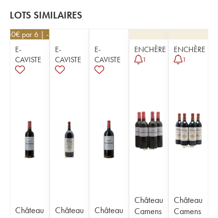
LOTS SIMILAIRES
22,50
€
par 6 | -10%
E-
E-
E-
ENCHÈRE
ENCHÈRE
CAVISTE
CAVISTE
CAVISTE
1
1
Château
Château
Château
Château
Château
Camens
Camens