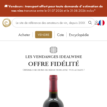
🚚
Vendeurs :
transport offert pour toute demande d’estimation de
vos vins
transmise entre le 01.07.2026 et le 31.08.2026 inclus*
Acheter
Cote
Encyclopédie
VENDRE
LES VENDANGES IDEALWINE
offre fidélité
Obtenez des bons de réduction avec vos achats !