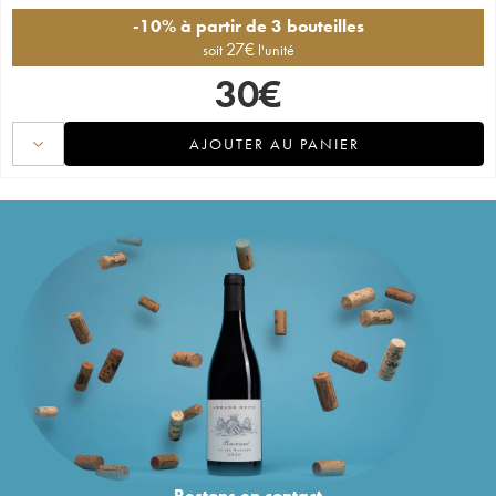
-10% à partir de 3 bouteilles
27
€
soit
l'unité
30
€
AJOUTER AU PANIER
Restons en
contact