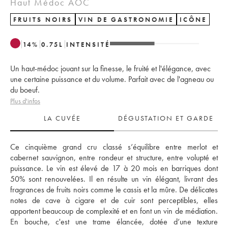
Haut Médoc AOC
FRUITS NOIRS
VIN DE GASTRONOMIE
ICÔNE
14
%
0.75
L
INTENSITÉ
Un haut-médoc jouant sur la finesse, le fruité et l'élégance, avec
une certaine puissance et du volume. Parfait avec de l'agneau ou
du boeuf.
Plus d'infos
LA CUVÉE
DÉGUSTATION ET GARDE
Ce cinquième grand cru classé s’équilibre entre merlot et 
cabernet sauvignon, entre rondeur et structure, entre volupté et 
puissance. Le vin est élevé de 17 à 20 mois en barriques dont 
50% sont renouvelées. Il en résulte un vin élégant, livrant des 
fragrances de fruits noirs comme le cassis et la mûre. De délicates 
notes de cave à cigare et de cuir sont perceptibles, elles 
apportent beaucoup de complexité et en font un vin de médiation. 
En bouche, c'est une trame élancée, dotée d’une texture 