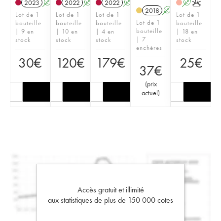
2023
A
2022
A
K
2022
A
K
A
K
2018
A
K
Lot de 1
Lot de 1
Lot de 1
Lot de 1
Lot de 1
bouteille
bouteille
bouteille
bouteille
bouteille
| 9 en
| 10 en
| 4 en
| 18 en
| 7
stock
stock
stock
stock
enchères
30
€
120
€
179
€
25
€
37
€
(
prix
actuel
)
Accès gratuit et illimité
aux statistiques de plus de 150 000 cotes