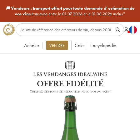
🚚
Vendeurs :
transport offert pour toute demande d’estimation de
vos vins
transmise entre le 01.07.2026 et le 31.08.2026 inclus*
Acheter
Cote
Encyclopédie
VENDRE
LES VENDANGES IDEALWINE
offre fidélité
Obtenez des bons de réduction avec vos achats !