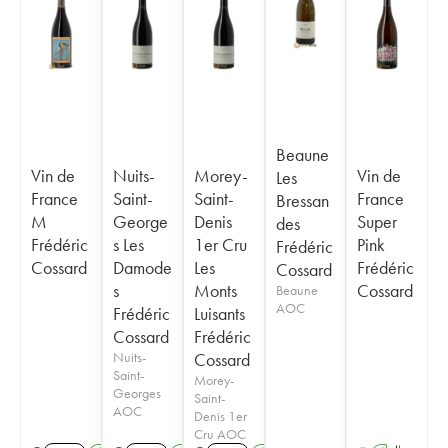
Beaune
Vin de
Nuits-
Morey-
Vin de
Les
France
Saint-
Saint-
France
Bressan
M
George
Denis
Super
des
Frédéric
s Les
1er Cru
Pink
Frédéric
Cossard
Damode
Les
Frédéric
Cossard
s
Monts
Cossard
Beaune
AOC
Frédéric
Luisants
Cossard
Frédéric
Nuits-
Cossard
Saint-
Morey-
Georges
Saint-
AOC
Denis 1er
Cru AOC