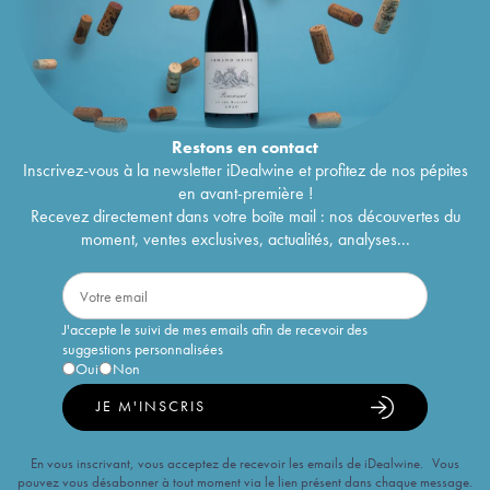
Restons en
contact
Inscrivez-vous à la newsletter iDealwine et profitez de nos pépites
en avant-première !
Recevez directement dans votre boîte mail : nos découvertes du
moment, ventes exclusives, actualités, analyses...
J'accepte le suivi de mes emails afin de recevoir des
suggestions personnalisées
Oui
Non
JE M'INSCRIS
En vous inscrivant, vous acceptez de recevoir les emails de iDealwine. Vous
pouvez vous désabonner à tout moment via le lien présent dans chaque message.