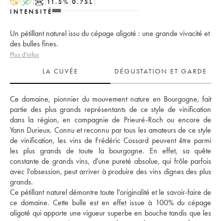
H
A
K
11.5
%
0.75
L
INTENSITÉ
Un pétillant naturel issu du cépage aligoté : une grande vivacité et
des bulles fines.
Plus d'infos
LA CUVÉE
DÉGUSTATION ET GARDE
Ce domaine, pionnier du mouvement nature en Bourgogne, fait 
partie des plus grands représentants de ce style de vinification 
dans la région, en compagnie de Prieuré-Roch ou encore de 
Yann Durieux. Connu et reconnu par tous les amateurs de ce style 
de vinification, les vins de Frédéric Cossard peuvent être parmi 
les plus grands de toute la bourgogne. En effet, sa quête 
constante de grands vins, d'une pureté absolue, qui frôle parfois 
avec l'obsession, peut arriver à produire des vins dignes des plus 
grands. 
Ce pétillant naturel démontre toute l'originalité et le savoir-faire de 
ce domaine. Cette bulle est en effet issue à 100% du cépage 
aligoté qui apporte une vigueur superbe en bouche tandis que les 