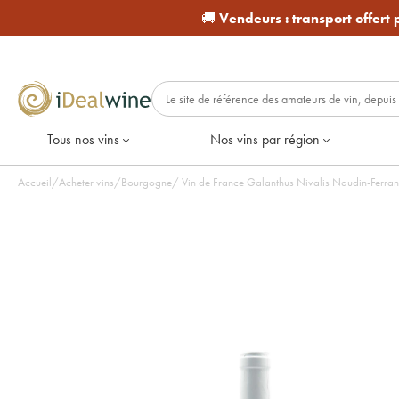
🚚
Vendeurs :
transport offert
Tous nos vins
Nos vins par région
Accueil
/
Acheter vins
/
Bourgogne
/
Vin de France Galanthus Nivalis Naudin-Ferrand