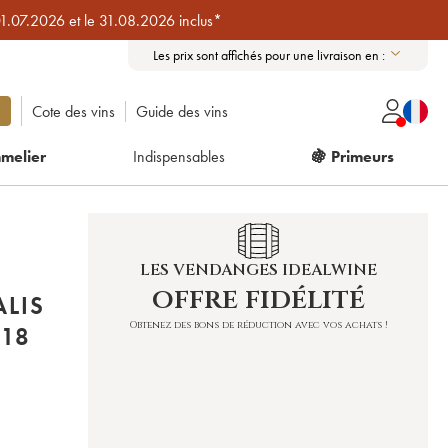
01.07.2026 et le 31.08.2026 inclus*
Les prix sont affichés pour une livraison en :
Cote des vins
Guide des vins
melier
Indispensables
🍇 Primeurs
LES VENDANGES IDEALWINE
offre fidélité
LIS
Obtenez des bons de réduction avec vos achats !
18