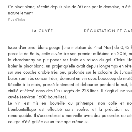
Ce pinot blanc, récolté depuis plus de 50 ans par le domaine, a été v
naturellement.
Plus d'infos
LA CUVÉE
DÉGUSTATION ET GA
Issue d'un pinot blanc gouge (une mutation du Pinot Noir) de 0,43 h
parcelle de Bellis, cette cuvée tire son premier millésime en 2016, a
le chardonnay ne put porter ses fruits en raison du gel. Claire Nau
isoler le pinot blanc, un projet qu'elle avait depuis longtemps en tête.
sur une couche arable très peu profonde sur le calcaire du Jurassiq
baies sont très concentrées, donnant un vin avec beaucoup de mati
Récolté à la main, pressé lentement et débourbé pendant la nuit, le 
vinifié et élevé dans des fûts usagés de 228 litres. Il s'agit d'une tout
cuvée (environ 1600 bouteilles).
Le vin est mis en bouteille au printemps, non collé et non f
L'embouteillage est effectué sans soufre, et la précision du 
remarquable. Il s'accorderait à merveille avec des palourdes au citr
courge d'été grillée ou un fromage crémeux.  