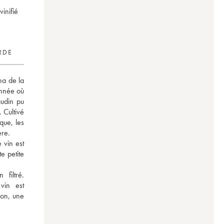
inifié
RDE
a de la 
nnée où 
din pu  
 Cultivé 
ue, les 
ère.
vin est 
e petite 
iltré. 
vin est 
on, une 