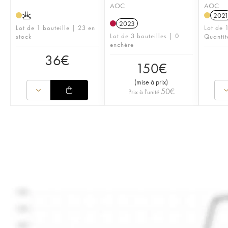
AOC
AOC
K
202
2023
Lot de 1 bouteille | 23 en
Lot de 1
Lot de 3 bouteilles | 0
stock
Quantit
enchère
36
€
150
€
(
mise à prix
)
50
€
Prix à l'unité