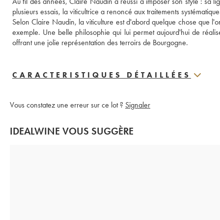
Au fil des années, Claire Naudin a réussi à imposer son style : sa li
plusieurs essais, la viticultrice a renoncé aux traitements systématiqu
Selon Claire Naudin, la viticulture est d'abord quelque chose que l'
exemple. Une belle philosophie qui lui permet aujourd'hui de réali
offrant une jolie représentation des terroirs de Bourgogne.
CARACTERISTIQUES DÉTAILLÉES
Vous constatez une erreur sur ce lot ?
Signaler
IDEALWINE VOUS SUGGÈRE