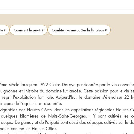
tu ?
Comment le servir ?
Combien va me coûter la livraison ?
me siècle lorsqu'en 1922 Claire Deroye passionnée par le vin convainqu
gnonne et l'histoire du domaine fut lancée. Cette passion pour le vin se
rit l'exploitation familiale. Aujourd'hui, le domaine s'étend sur 22 he
incipes de l'agriculture raisonnée. 
 vignobles des Hautes Côtes, dans les appellations régionales Hautes-Cô
quelques kilomètres de Nuits-Saint-Georges. . Y sont cultivés les c
 rouges. Du gamay et de l'aligoté sont aussi des cépages cultivés sur le d
onales comme les Hautes Côtes. 