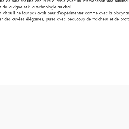
gne de mire est une viticulture durable avec un interventionnisme minimal
es de la vigne et à la technologie au chai. 
on vit où il ne faut pas avoir peur d'expérimenter comme avec la biodynam
ser des cuvées élégantes, pures avec beaucoup de fraîcheur et de profo