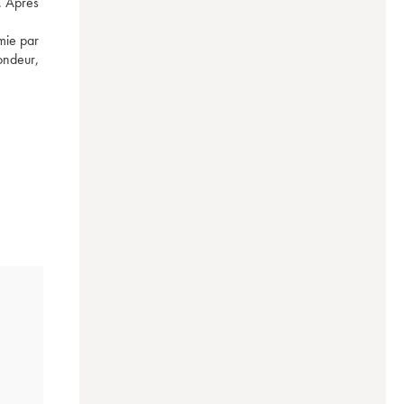
. Après 
ie par 
ndeur, 