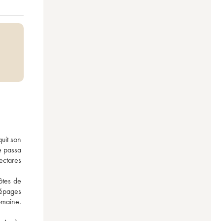
it son 
 passa 
ctares 
tes de 
épages 
omaine. 