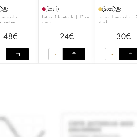
1
K
2024
2023
K
 bouteille |
Lot de 1 bouteille | 17 en
Lot de 1 bouteille | 
é limitée
stock
stock
48
€
24
€
30
€