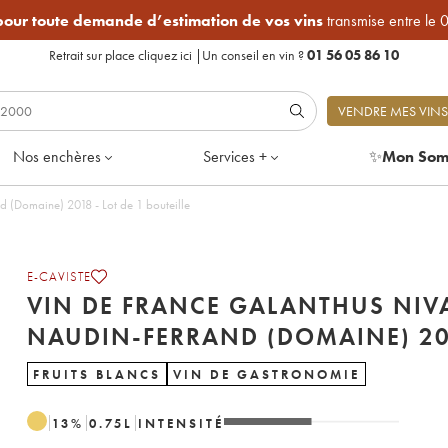
 pour toute demande d’estimation de vos vins
transmise entre le 
Retrait sur place
cliquez ici
|
Un conseil en vin ?
01 56 05 86 10
VENDRE MES VINS
Nos enchères
Services +
✨
Mon Som
 (Domaine) 2018 - Lot de 1 bouteille
E-CAVISTE
VIN DE FRANCE GALANTHUS NIVA
NAUDIN-FERRAND (DOMAINE) 20
FRUITS BLANCS
VIN DE GASTRONOMIE
13
%
0.75
L
INTENSITÉ