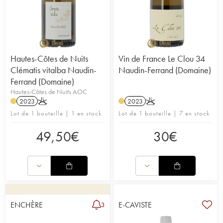
Hautes-Côtes de Nuits
Vin de France Le Clou 34
Clématis vitalba Naudin-
Naudin-Ferrand (Domaine)
Ferrand (Domaine)
Hautes-Côtes de Nuits AOC
2023
K
2023
K
Lot de 1 bouteille | 1 en stock
Lot de 1 bouteille | 7 en stock
49,50
€
30
€
ENCHÈRE
E-CAVISTE
3