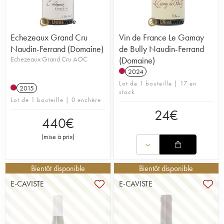
Echezeaux Grand Cru
Vin de France Le Gamay
Naudin-Ferrand (Domaine)
de Bully Naudin-Ferrand
Echezeaux Grand Cru AOC
(Domaine)
2024
Lot de 1 bouteille | 17 en
2015
stock
Lot de 1 bouteille | 0 enchère
24
€
440
€
(
mise à prix
)
Bientôt disponible
Bientôt disponible
E-CAVISTE
E-CAVISTE