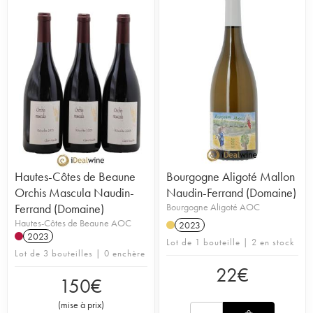
Hautes-Côtes de Beaune
Bourgogne Aligoté Mallon
Orchis Mascula Naudin-
Naudin-Ferrand (Domaine)
Ferrand (Domaine)
Bourgogne Aligoté AOC
Hautes-Côtes de Beaune AOC
2023
2023
Lot de 1 bouteille | 2 en stock
Lot de 3 bouteilles | 0 enchère
22
€
150
€
(
mise à prix
)