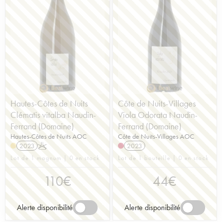
Hautes-Côtes de Nuits
Côte de Nuits-Villages
Clématis vitalba Naudin-
Viola Odorata Naudin-
Ferrand (Domaine)
Ferrand (Domaine)
Hautes-Côtes de Nuits AOC
Côte de Nuits-Villages AOC
2023
K
2023
Lot de 1 magnum | 0 en stock
Lot de 1 bouteille | 0 en stock
110
€
44
€
Alerte disponibilité
Alerte disponibilité