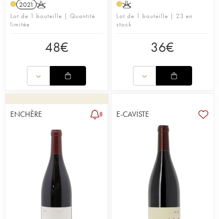
2021
K
K
Lot de 1 bouteille | Quantité
Lot de 1 bouteille | 23 en
limitée
stock
48
€
36
€
ENCHÈRE
E-CAVISTE
8