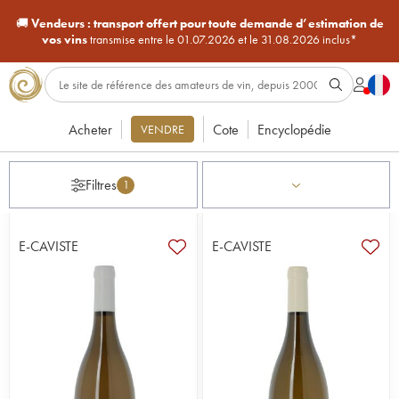
🚚
Vendeurs :
transport offert pour toute demande d’estimation de
vos vins
transmise entre le 01.07.2026 et le 31.08.2026 inclus*
Acheter
Cote
Encyclopédie
VENDRE
Filtres
1
E-CAVISTE
E-CAVISTE