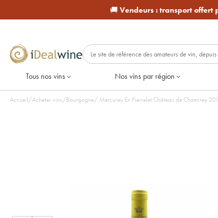
🚚
Vendeurs :
transport offert
Tous nos vins
Nos vins par région
Accueil
/
Acheter vins
/
Bourgogne
/
Mercurey En Pierrelet Château de Chamirey 2019