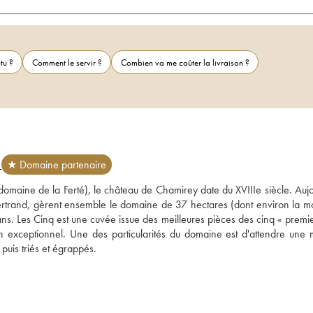
tu ?
Comment le servir ?
Combien va me coûter la livraison ?
Y
★ Domaine partenaire
domaine de la Ferté), le château de Chamirey date du XVIIIe siècle. Aujou
ertrand, gèrent ensemble le domaine de 37 hectares (dont environ la moit
. Les Cinq est une cuvée issue des meilleures pièces des cinq « premier
xceptionnel. Une des particularités du domaine est d'attendre une ma
uis triés et égrappés.