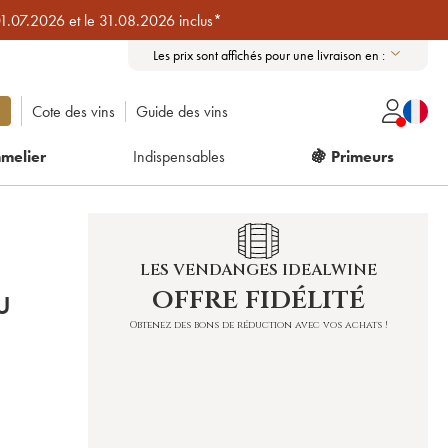
01.07.2026 et le 31.08.2026 inclus*
Les prix sont affichés pour une livraison en :
Cote des vins
Guide des vins
melier
Indispensables
🍇 Primeurs
LES VENDANGES IDEALWINE
offre fidélité
U
Obtenez des bons de réduction avec vos achats !