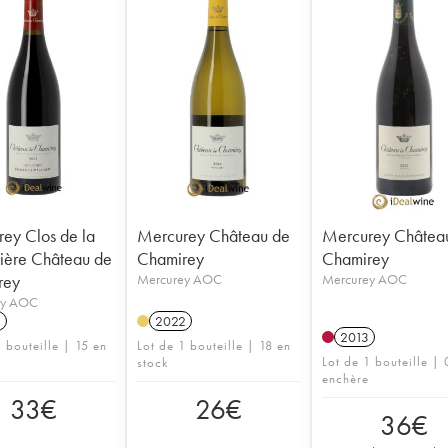
ey Clos de la
Mercurey Château de
Mercurey Châtea
ière Château de
Chamirey
Chamirey
rey
Mercurey AOC
Mercurey AOC
ey AOC
1
2022
2013
 bouteille | 15 en
Lot de 1 bouteille | 18 en
Lot de 1 bouteille | 
stock
enchère
33
€
26
€
36
€