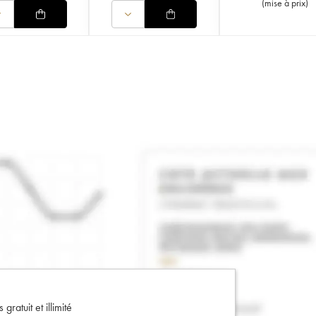
(
mise à prix
)
gratuit et illimité