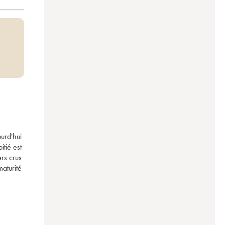
rd'hui 
ié est 
s crus 
turité 