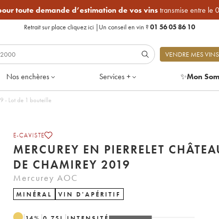
 pour toute demande d’estimation de vos vins
transmise entre le 
Retrait sur place
cliquez ici
|
Un conseil en vin ?
01 56 05 86 10
VENDRE MES VINS
Nos enchères
Services +
✨
Mon Som
 - Lot de 1 bouteille
E-CAVISTE
MERCUREY EN PIERRELET CHÂTEA
DE CHAMIREY 2019
Mercurey AOC
MINÉRAL
VIN D'APÉRITIF
14
%
0.75
L
INTENSITÉ