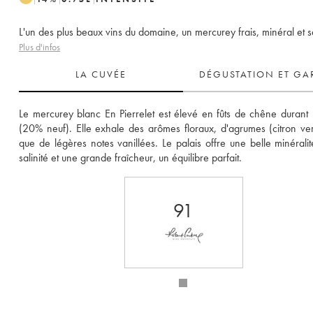
L'un des plus beaux vins du domaine, un mercurey frais, minéral et sa
Plus d'infos
LA CUVÉE
DÉGUSTATION ET GA
Le mercurey blanc En Pierrelet est élevé en fûts de chêne durant 
(20% neuf). Elle exhale des arômes floraux, d'agrumes (citron vert)
que de légères notes vanillées. Le palais offre une belle minéralité
salinité et une grande fraîcheur, un équilibre parfait.
91