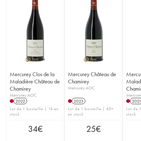
Mercurey Clos de la
Mercurey Château de
Mercur
Maladière Château de
Chamirey
Malad
Chamirey
Mercurey AOC
Chami
Mercurey AOC
Mercur
2022
2023
202
Lot de 1 bouteille | 16 en
Lot de 1 bouteille | 60+
Lot de 1
stock
en stock
stock
34
€
25
€