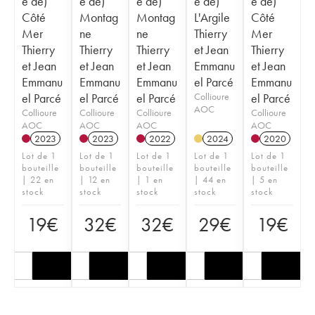
e de)
e de)
e de)
e de)
e de)
Côté
Montag
Montag
L'Argile
Côté
Mer
ne
ne
Thierry
Mer
Thierry
Thierry
Thierry
et Jean
Thierry
et Jean
et Jean
et Jean
Emmanu
et Jean
Emmanu
Emmanu
Emmanu
el Parcé
Emmanu
el Parcé
el Parcé
el Parcé
Collioure
el Parcé
AOC
Collioure
Collioure
Collioure
Collioure
AOC
AOC
AOC
AOC
2023
2023
2022
2024
2020
Lot de 1
Lot de 1
Lot de 1
Lot de 1
Lot de 1
bouteille
bouteille
bouteille
bouteille
bouteille
| 22 en
| 12 en
| 1 en
| 44 en
| 5 en
stock
stock
stock
stock
stock
19
€
32
€
32
€
29
€
19
€