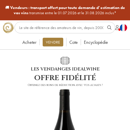
🚚
Vendeurs :
transport offert pour toute demande d’estimation de
vos vins
transmise entre le 01.07.2026 et le 31.08.2026 inclus*
Acheter
Cote
Encyclopédie
VENDRE
LES VENDANGES IDEALWINE
offre fidélité
Obtenez des bons de réduction avec vos achats !