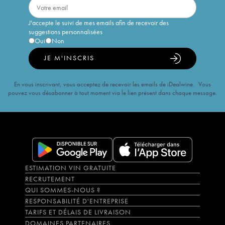
J'accepte le suivi de mes emails afin de recevoir des
suggestions personnalisées
Oui
Non
JE M'INSCRIS
En vous inscrivant, vous acceptez de recevoir les emails de iDealwine. Vous
pouvez vous désabonner à tout moment via le lien présent dans chaque message.
ESTIMATION VIN GRATUITE
RECRUTEMENT
QUI SOMMES-NOUS ?
RESPONSABILITÉ D'ENTREPRISE
TARIFS ET DÉLAIS DE LIVRAISON
DOMAINES PARTENAIRES