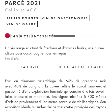
PARCÉ 2021
Collioure AOC
FRUITS ROUGES
VIN DE GASTRONOMIE
VIN DE GARDE
14
%
0.75
L
INTENSITÉ
Un vin rouge éclatant de fraîcheur et d’arômes fruités, une cuvée
idéale pour accompagner tous les repas.
Plus d'infos
LA CUVÉE
DÉGUSTATION ET GARDE
Fruit du minutieux assemblage de 60% de grenache noir 
avec 40% de carignan, la cuvée reflète le travail minutieux et 
passionné d’une exploitation familiale qui concilie à la fois savoir-
faire ancestral et modernité. Les vignes nichées à 300 mètres 
d’altitude proviennent d’une même parcelle de vieilles vignes. Son 
exposition idéale au sud-est lui permet d’être protégée des rayons 