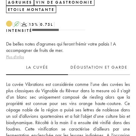
AGRUMES
VIN DE GASTRONOMIE
ETOILE MONTANTE
A
K
13
%
0.75
L
INTENSITÉ
De belles notes d'agrumes qui feront frémir votre palais ! A
accompagner de fruits de mer.
Plus d'infos
LA CUVÉE
DÉGUSTATION ET GARDE
La cuvée Vibrations est considérée comme l’une des cuvées les 
plus classiques du Vignoble du Rêveur dans la mesure où il s’agit 
d’un blanc sec uniquement composé de riesling alors que la 
propriété est connue pour ses vins orange haute-couture. Ce 
cépage noble de la région a puisé ses lettres de noblesse dans 
un sol d’alluvions quartenaires et a fait l’objet d’une culture bio et 
biodynamique. Récolté à la main il a ensuite été vinifié dans des 
foudres. Cette vinification se caractérise d’ailleurs par une 
fermentation enclenchée par les levures indigènes. A l’occasion 