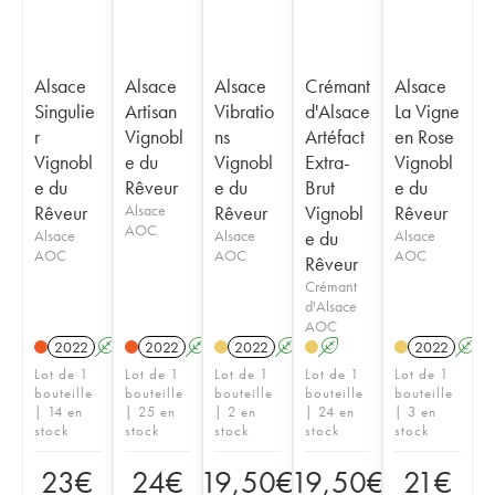
Alsace
Alsace
Alsace
Crémant
Alsace
Singulie
Artisan
Vibratio
d'Alsace
La Vigne
r
Vignobl
ns
Artéfact
en Rose
Vignobl
e du
Vignobl
Extra-
Vignobl
e du
Rêveur
e du
Brut
e du
Rêveur
Alsace
Rêveur
Vignobl
Rêveur
AOC
Alsace
Alsace
e du
Alsace
AOC
AOC
AOC
Rêveur
Crémant
d'Alsace
AOC
2022
A
K
2022
A
K
2022
A
K
A
2022
A
Lot de 1
Lot de 1
Lot de 1
Lot de 1
Lot de 1
bouteille
bouteille
bouteille
bouteille
bouteille
| 14 en
| 25 en
| 2 en
| 24 en
| 3 en
stock
stock
stock
stock
stock
23
€
24
€
19,50
€
19,50
€
21
€