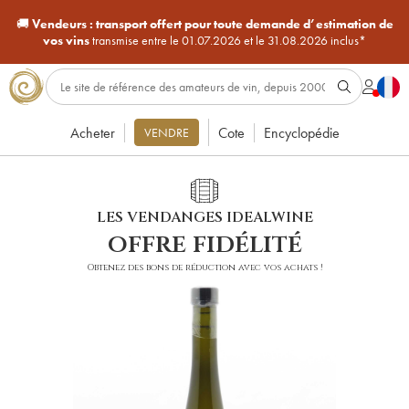
🚚
Vendeurs :
transport offert pour toute demande d’estimation de
vos vins
transmise entre le 01.07.2026 et le 31.08.2026 inclus*
Acheter
Cote
Encyclopédie
VENDRE
LES VENDANGES IDEALWINE
offre fidélité
Obtenez des bons de réduction avec vos achats !