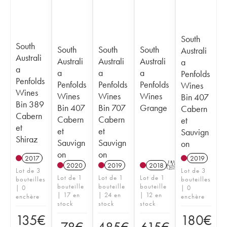
South
South
South
South
South
Australi
Australi
Australi
Australi
Australi
a
a
a
a
a
Penfolds
Penfolds
Penfolds
Penfolds
Penfolds
Wines
Wines
Wines
Wines
Wines
Bin 407
Bin 389
Bin 407
Bin 707
Grange
Cabern
Cabern
Cabern
Cabern
et
et
et
et
Sauvign
Shiraz
Sauvign
Sauvign
on
on
on
2017
2019
2020
2019
2018
T
Lot de 3
Lot de 3
Lot de 1
Lot de 1
Lot de 1
bouteilles
bouteilles
bouteille
bouteille
bouteille
| 0
| 0
| 17 en
| 24 en
| 12 en
enchère
enchère
stock
stock
stock
135
€
180
€