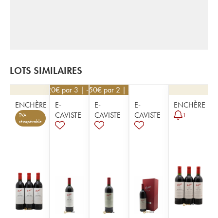
LOTS SIMILAIRES
70,20
€
par 3 | -10%
436,50
€
par 2 | -10%
ENCHÈRE
E-
E-
E-
ENCHÈRE
CAVISTE
CAVISTE
CAVISTE
1
TVA
récupérable