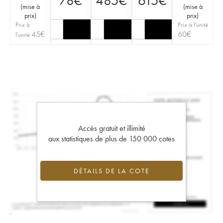
78
€
485
€
615
€
(
mise à
(
mise à
prix
)
prix
)
Prix à
Prix à l'unité
45
€
60
€
l'unité
Accès gratuit et illimité
aux statistiques de plus de 150 000 cotes
DÉTAILS DE LA COTE