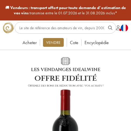
🚚
Vendeurs :
transport offert pour toute demande d’estimation de
vos vins
transmise entre le 01.07.2026 et le 31.08.2026 inclus*
Acheter
Cote
Encyclopédie
VENDRE
LES VENDANGES IDEALWINE
offre fidélité
Obtenez des bons de réduction avec vos achats !