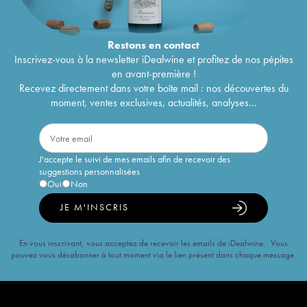
Restons en
contact
Inscrivez-vous à la newsletter iDealwine et profitez de nos pépites
en avant-première !
Recevez directement dans votre boîte mail : nos découvertes du
moment, ventes exclusives, actualités, analyses...
J'accepte le suivi de mes emails afin de recevoir des
suggestions personnalisées
Oui
Non
JE M'INSCRIS
En vous inscrivant, vous acceptez de recevoir les emails de iDealwine. Vous
pouvez vous désabonner à tout moment via le lien présent dans chaque message.