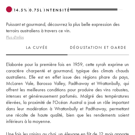
14.5
%
0.75
L
INTENSITÉ
Puissant et gourmand, découvrez la plus belle expression des
terroirs australiens à travers ce vin.
Plus d'infos
LA CUVÉE
DÉGUSTATION ET GARDE
Elaborée pour la première fois en 1959, cette syrah exprime un 
caractère charpenté et gourmand, typique des climats chauds 
australiens. Elle est en effet issue des régions phare du pays, 
McLaren Vale, Barossa Valley, Padthaway et Wrattonbully, qui 
offrent les meilleures conditions pour produire des vins robustes, 
intenses et généreusement parfumés. Malgré des températures 
élevées, la proximité de l'Océan Austral a joué un rôle important 
dans leur modération à Wrattonbully et Padthaway, permettant 
une récolte de haute qualité, bien que les rendements soient 
inférieurs à la moyenne. 
Une fois les raisins au chai, un élevage en fût de 12 mois apporte 