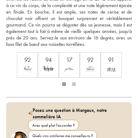
à ce vin du corps, de la complexité et une note légèrement épicée 
en finale. En bouche, il est ample, ses notes de cerise et de 
chocolat noir offrent un bouquet surprenant et véritablement 
gourmand. Ce vin pourra se déguster dès sa jeunesse, mais il est 
également tout à fait à même de vieillir quelques années, jusqu’à 
près de 20 ans. Servez-le aux environs de 16 degrés, avec un 
faux filet de bœuf aux noisettes torréfiées. 
92
94
17
92
91
Posez une question à Margaux, notre
sommelière IA
Avec quel plat l'accorder ?
Quels vins similaires me conseilles-tu ?