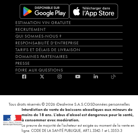
ESTIMATION VIN GRATUITE
RECRUTEMENT
QUI SOMMES-NOUS ?
RESPONSABILITÉ D'ENTREPRISE
TARIFS ET DÉLAIS DE LIVRAISON
DOMAINES PARTENAIRES
PRESSE
FOIRE AUX QUESTIONS
Tous droits réservés © 2026 iDealwine S.A.S.
CGS
Données personnelles
Interdiction de vente de boissons alcooliques aux mineurs de
moins de 18 ans. L'abus d'alcool est dangereux pour la santé,
à consommer avec modération.
La preuve de majorité de l'acheteur est exigée au moment de la vente en
ligne. CODE DE LA SANTÉ PUBLIQUE, ART.L.3342-1 et L.3353-3