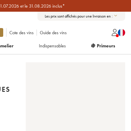
01.07.2026 et le 31.08.2026 inclus*
Les prix sont affichés pour une livraison en :
Cote des vins
Guide des vins
melier
Indispensables
🍇 Primeurs
UES