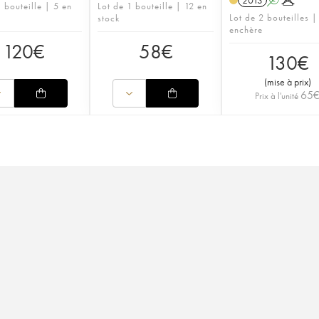
2013
A
K
 bouteille | 5 en
Lot de 1 bouteille | 12 en
Lot de 2 bouteilles |
stock
enchère
120
€
58
€
130
€
(
mise à prix
)
65
Prix à l'unité