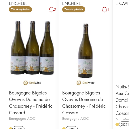
ENCHÈRE
ENCHÈRE
E-CAVI
3
1
TVA récupérable
TVA récupérable
Nuits-
Bourgogne Bigotes
Bourgogne Bigotes
Aux Cr
Qvevris Domaine de
Qvevris Domaine de
Domai
Chassorney - Frédéric
Chassorney - Frédéric
Chasso
Cossard
Cossard
Cossa
Bourgogne AOC
Bourgogne AOC
Nuits-S
202