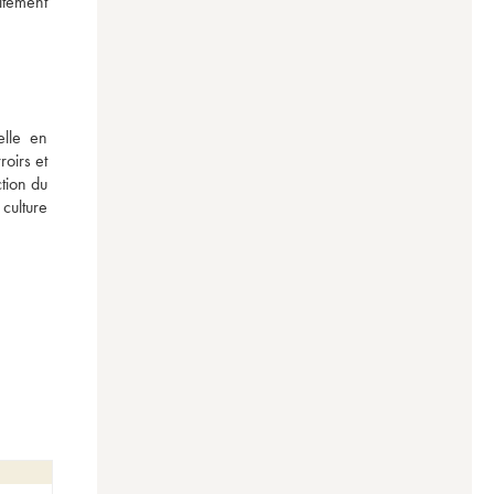
tement 
lle en 
oirs et 
tion du 
ulture 