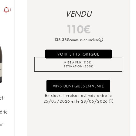
1
VENDU
110
€
138,38
€
commission incluse
VOIR L'HISTORIQUE
MISE À PRIX:
110
€
ESTIMATION:
200
€
VINS IDENTIQUES EN VENTE
En stock, livraison estimée entre le
et
25/05/2026 et le 28/05/2026
e
éric
OC