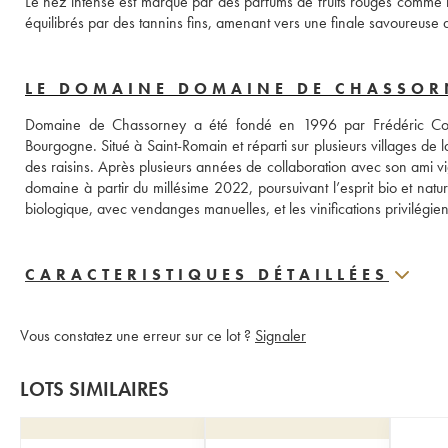
Le nez intense est marqué par des parfums de fruits rouges comme la
équilibrés par des tannins fins, amenant vers une finale savoureu
LE DOMAINE DOMAINE DE CHASSORN
Domaine de Chassorney a été fondé en 1996 par Frédéric Cossard,
Bourgogne. Situé à Saint-Romain et réparti sur plusieurs villages de
des raisins. Après plusieurs années de collaboration avec son ami vig
domaine à partir du millésime 2022, poursuivant l’esprit bio et natu
biologique, avec vendanges manuelles, et les vinifications privilégien
CARACTERISTIQUES DÉTAILLÉES
Vous constatez une erreur sur ce lot ?
Signaler
LOTS SIMILAIRES