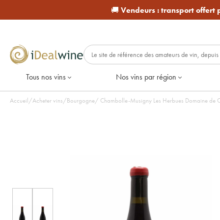
🚚
Vendeurs :
transport offert
Tous nos vins
Nos vins par région
Accueil
/
Acheter vins
/
Bourgogne
/