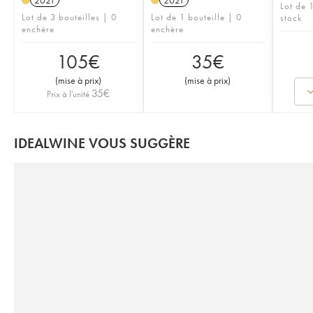
2021
2021
Lot de 1
Lot de 3 bouteilles | 0
Lot de 1 bouteille | 0
stock
enchère
enchère
105
€
35
€
(
mise à prix
)
(
mise à prix
)
35
€
Prix à l'unité
IDEALWINE VOUS SUGGÈRE