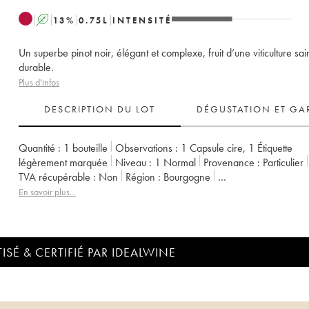
A
13
%
0.75
L
INTENSITÉ
Un superbe pinot noir, élégant et complexe, fruit d’une viticulture sai
durable.
Plus d'infos
DESCRIPTION DU LOT
DÉGUSTATION ET GA
Quantité :
1 bouteille
Observations :
1 Capsule cire
,
1 Étiquette
légèrement marquée
Niveau :
1
Normal
Provenance :
particulier
TVA récupérable :
non
Région :
Bourgogne
Appellation :
Chambolle-Musigny
En savoir plus...
Propriétaire :
Domaine de Chassorney - Frédéric Cossard
ISÉ & CERTIFIÉ PAR IDEALWINE