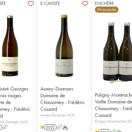
STE
E-CAVISTE
ENCHÈRE
TVA récupérable
Saint-Georges
Auxey-Duresses
Puligny-Montrach
oix rouges
Domaine de
Voitte Domaine d
ne de
Chassorney - Frédéric
Chassorney - Fréd
rney - Frédéric
Cossard
Cossard
rd
Auxey-Duresses AOC
Puligny-Montrachet A
aint-Georges AOC
1
A
2022
A
K