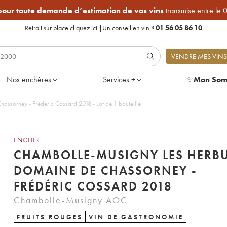
 pour toute demande d’estimation de vos vins
transmise entre le 
Retrait sur place
cliquez ici
|
Un conseil en vin ?
01 56 05 86 10
VENDRE MES VINS
Nos enchères
Services +
✨
Mon Som
Chambolle-Musigny Les Herbues Domaine de Chassorney - Frédéric Cossard 2018 - Lot de 1 bouteille
ENCHÈRE
CHAMBOLLE-MUSIGNY LES HERB
DOMAINE DE CHASSORNEY -
FRÉDÉRIC COSSARD 2018
Chambolle-Musigny AOC
FRUITS ROUGES
VIN DE GASTRONOMIE