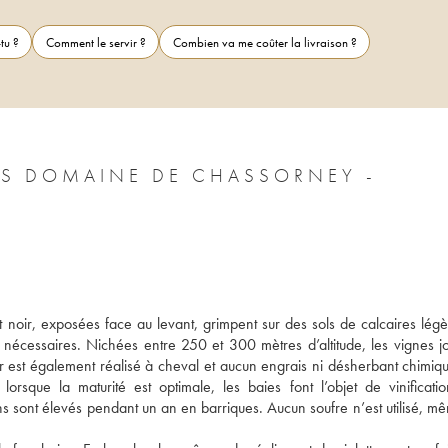
tu ?
Comment le servir ?
Combien va me coûter la livraison ?
S DOMAINE DE CHASSORNEY -
t noir, exposées face au levant, grimpent sur des sols de calcaires légè
s nécessaires. Nichées entre 250 et 300 mètres d’altitude, les vignes jou
r est également réalisé à cheval et aucun engrais ni désherbant chimique
rsque la maturité est optimale, les baies font l’objet de vinificatio
ins sont élevés pendant un an en barriques. Aucun soufre n’est utilisé, mê