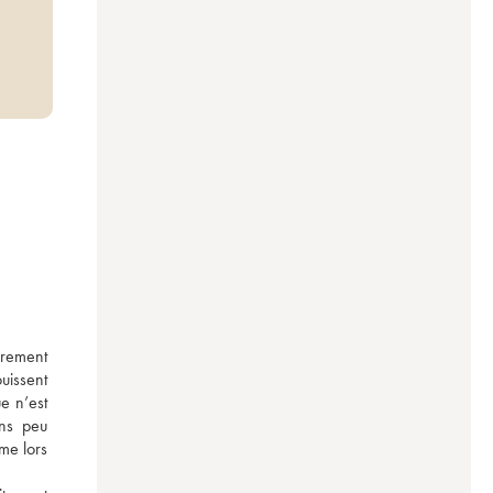
rement 
issent 
 n’est 
ns peu 
me lors 