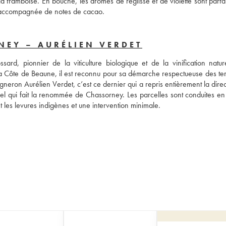
 framboise. En bouche, les arômes de réglisse et de violette sont parfai
se accompagnée de notes de cacao.
EY – AURÉLIEN VERDET
 pionnier de la viticulture biologique et de la vinification nature
 la Côte de Beaune, il est reconnu pour sa démarche respectueuse des terr
neron Aurélien Verdet, c’est ce dernier qui a repris entièrement la direc
rel qui fait la renommée de Chassorney. Les parcelles sont conduites en c
t les levures indigènes et une intervention minimale.