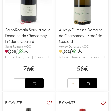
Saint-Romain Sous la Velle
Auxey-Duresses Domaine
Domaine de Chassorney -
de Chassorney - Frédéric
Frédéric Cossard
Cossard
Saint-Romain AOC
Auxey-Duresses AOC
2018
A
K
2022
A
K
Lot de 1 magnum | 5 en stock
Lot de 1 bouteille | 12 en stock
76
€
58
€
E-CAVISTE
E-CAVISTE