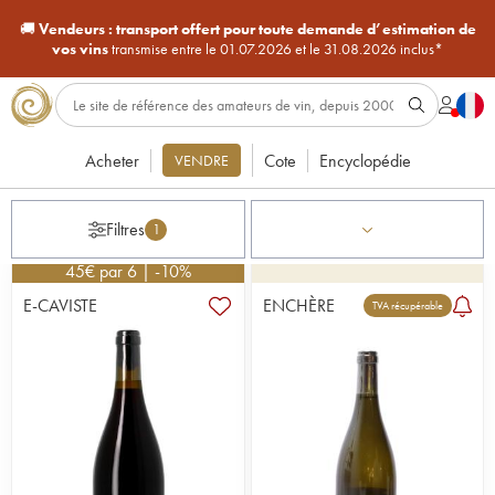
🚚
Vendeurs :
transport offert pour toute demande d’estimation de
vos vins
transmise entre le 01.07.2026 et le 31.08.2026 inclus*
Acheter
Cote
Encyclopédie
VENDRE
Filtres
1
45
€
par 6 | -10%
E-CAVISTE
ENCHÈRE
TVA récupérable