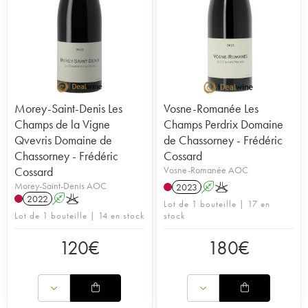
Morey-Saint-Denis Les
Vosne-Romanée Les
Champs de la Vigne
Champs Perdrix Domaine
Qvevris Domaine de
de Chassorney - Frédéric
Chassorney - Frédéric
Cossard
Cossard
Vosne-Romanée AOC
Morey-Saint-Denis AOC
2023
A
K
2022
A
K
Lot de 1 bouteille | 17 en
Lot de 1 bouteille | 14 en stock
stock
120
€
180
€