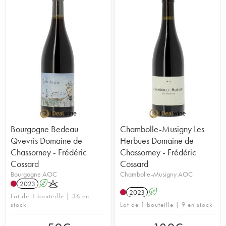
Bourgogne Bedeau
Chambolle-Musigny Les
Qvevris Domaine de
Herbues Domaine de
Chassorney - Frédéric
Chassorney - Frédéric
Cossard
Cossard
Bourgogne AOC
Chambolle-Musigny AOC
2023
A
K
2023
A
Lot de 1 bouteille | 36 en
stock
Lot de 1 bouteille | 9 en stock