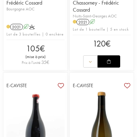
Frédéric Cossard
Chassorney - Frédéric
Bourgogne AOC
Cossard
Nuits-Saint-Georges AOC
2021
A
2021
A
K
Lot de 1 bouteille | 5 en stock
Lot de 3 bouteilles | 0 enchère
120
€
105
€
(
mise à prix
)
35
€
Prix à l'unité
E-CAVISTE
E-CAVISTE