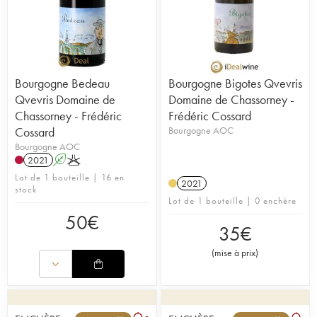
Bourgogne Bedeau
Bourgogne Bigotes Qvevris
Qvevris Domaine de
Domaine de Chassorney -
Chassorney - Frédéric
Frédéric Cossard
Cossard
Bourgogne AOC
Bourgogne AOC
2021
A
K
Lot de 1 bouteille | 16 en
2021
stock
Lot de 1 bouteille | 0 enchère
50
€
35
€
(
mise à prix
)