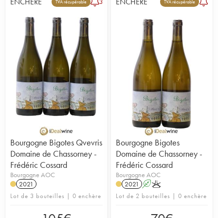
ENCHÈRE
ENCHÈRE
3
TVA récupérable
TVA récupérable
Bourgogne Bigotes Qvevris
Bourgogne Bigotes
Domaine de Chassorney -
Domaine de Chassorney -
Frédéric Cossard
Frédéric Cossard
Bourgogne AOC
Bourgogne AOC
2021
2021
A
K
Lot de 3 bouteilles | 0 enchère
Lot de 2 bouteilles | 0 enchère