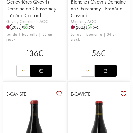
Genevrières Qvevris
Blanches Qvevris Domaine
Domaine de Chassorney -
de Chassorney - Frédéric
Frédéric Cossard
Cossard
Gevrey-Chambertin AOC
Mercurey AOC
2023
A
K
2023
A
K
Lot de 1 bouteille | 33 en
Lot de 1 bouteille | 34 en
stock
stock
136
€
56
€
E-CAVISTE
E-CAVISTE