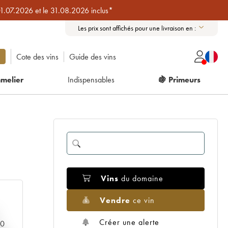
01.07.2026 et le 31.08.2026 inclus*
Les prix sont affichés pour une livraison en :
Cote des vins
Guide des vins
melier
Indispensables
🍇 Primeurs
Vins
du domaine
Vendre
ce vin
Créer une alerte
00