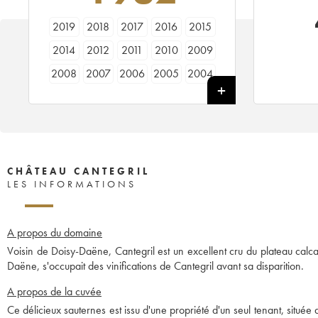
2019
2018
2017
2016
2015
2014
2012
2011
2010
2009
2008
2007
2006
2005
2004
2003
2002
2001
2000
1998
1997
1996
1995
1994
1992
1990
1989
1988
1987
1986
1985
1984
1983
1982
1981
CHÂTEAU CANTEGRIL
LES INFORMATIONS
1980
1979
1978
1929
A propos du domaine
Voisin de Doisy-Daëne, Cantegril est un excellent cru du plateau calc
Daëne, s'occupait des vinifications de Cantegril avant sa disparition.
A propos de la cuvée
Ce délicieux sauternes est issu d'une propriété d'un seul tenant, situé