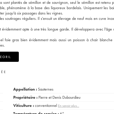
ha sont plantés de sémillon et de sauvignon, seul le sémillon est retenu p
noble, phénomène à la base des liquoreux bordelais. Uniquement les ba
ter jusqu'à six passages dans les vignes.
s soutirages réguliers. Il s'ensuit un élevage de neuf mois en cuve inox
st évidemment apte à une très longue garde. Il développera avec l'âge
nnel foie gras bien évidemment mais aussi un poisson à chair blanche
ies.
EGRIL
VÉE
Appellation :
Sauternes
Propriétaire :
Pierre et Denis Dubourdieu
Viticulture :
conventionnel
En savoir plus...
Température de service :
6°