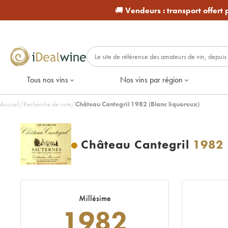
🚚
Vendeurs :
transport offert
Tous nos vins
Nos vins par région
Accueil
/
Recherche de cote
/
Château Cantegril 1982 (Blanc liquoreux)
Château Cantegril
1982
Millésime
1982