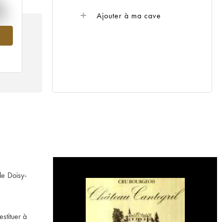
%
Ajouter à ma cave
82
de Doisy-
stituer à