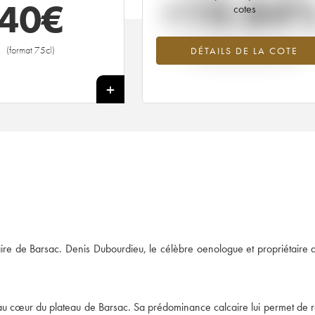
+10.84
40
€
cotes
Tendance à la hausse du millésime 19
(format 75cl)
DÉTAILS DE LA COTE
en 2026 par rapport à 2025
+
aire de Barsac. Denis Dubourdieu, le célèbre oenologue et propriétaire 
e au cœur du plateau de Barsac. Sa prédominance calcaire lui permet de re