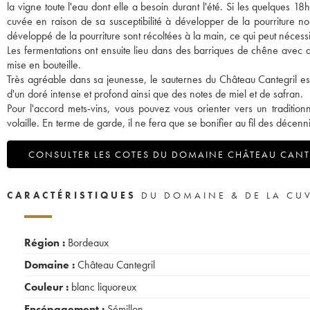
la vigne toute l'eau dont elle a besoin durant l'été. Si les quelques 18
cuvée en raison de sa susceptibilité à développer de la pourriture 
développé de la pourriture sont récoltées à la main, ce qui peut nécessi
Les fermentations ont ensuite lieu dans des barriques de chêne avec de
mise en bouteille.
Très agréable dans sa jeunesse, le sauternes du Château Cantegril e
d'un doré intense et profond ainsi que des notes de miel et de safran.
Pour l'accord mets-vins, vous pouvez vous orienter vers un traditio
volaille. En terme de garde, il ne fera que se bonifier au fil des décenn
CONSULTER LES COTES DU DOMAINE CHÂTEAU CANT
CARACTÉRISTIQUES
DU DOMAINE & DE LA CU
Région :
Bordeaux
Domaine :
Château Cantegril
Couleur :
blanc liquoreux
Encépagement :
Sémillon