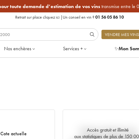
 pour toute demande d’estimation de vos vins
transmise entre le 
Retrait sur place
cliquez ici
|
Un conseil en vin ?
01 56 05 86 10
VENDRE MES VINS
Nos enchères
Services +
✨
Mon Som
Accès gratuit et illimité
Tendance actuelle de la cote
Cote actuelle
aux statistiques de plus de 150 0