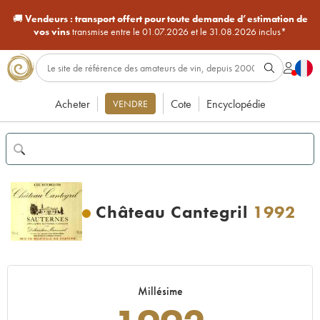
🚚
Vendeurs :
transport offert pour toute demande d’estimation de
vos vins
transmise entre le 01.07.2026 et le 31.08.2026 inclus*
Acheter
Cote
Encyclopédie
VENDRE
Château Cantegril
1992
Millésime