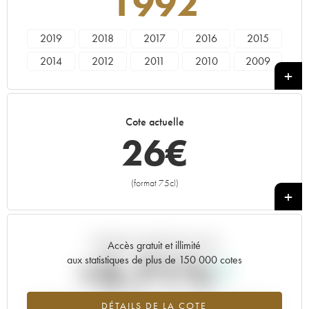
1992
2019
2018
2017
2016
2015
2014
2012
2011
2010
2009
2008
2007
2006
2005
2004
2003
2002
2001
2000
1998
Cote actuelle
1997
1996
1995
1994
1992
26
€
1990
1989
1988
1987
1986
1985
1984
1983
1982
1981
(format 75cl)
+
1980
1979
1978
1929
Tendance actuelle de la cote
Accès gratuit et illimité
+3.71%
aux statistiques de plus de 150 000 cotes
Tendance à la hausse du millésime 1992 en 2026 par rapport à
DÉTAILS DE LA COTE