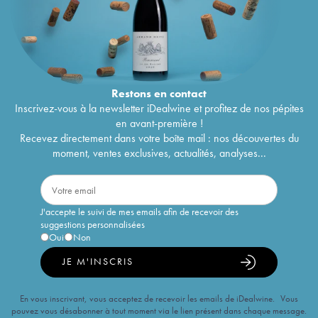
Restons en
contact
Inscrivez-vous à la newsletter iDealwine et profitez de nos pépites
en avant-première !
Recevez directement dans votre boîte mail : nos découvertes du
moment, ventes exclusives, actualités, analyses...
J'accepte le suivi de mes emails afin de recevoir des
suggestions personnalisées
Oui
Non
JE M'INSCRIS
En vous inscrivant, vous acceptez de recevoir les emails de iDealwine. Vous
pouvez vous désabonner à tout moment via le lien présent dans chaque message.