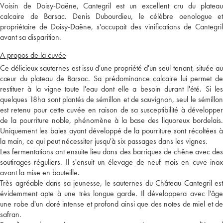
Voisin de Doisy-Daëne, Cantegril est un excellent cru du plateau
calcaire de Barsac. Denis Dubourdieu, le célèbre oenologue et
propriétaire de Doisy-Daëne, s'occupait des vinifications de Cantegril
avant sa disparition.
A propos de la cuvée
Ce délicieux sauternes est issu d'une propriété d'un seul tenant, située au
cœur du plateau de Barsac. Sa prédominance calcaire lui permet de
restituer à la vigne toute l'eau dont elle a besoin durant l'été. Si les
quelques 18ha sont plantés de sémillon et de sauvignon, seul le sémillon
est retenu pour cette cuvée en raison de sa susceptibilité à développer
de la pourriture noble, phénomène à la base des liquoreux bordelais.
Uniquement les baies ayant développé de la pourriture sont récoltées à
la main, ce qui peut nécessiter jusqu'à six passages dans les vignes.
Les fermentations ont ensuite lieu dans des barriques de chêne avec des
soutirages réguliers. Il s'ensuit un élevage de neuf mois en cuve inox
avant la mise en bouteille.
Très agréable dans sa jeunesse, le sauternes du Château Cantegril est
évidemment apte à une très longue garde. Il développera avec l'âge
une robe d'un doré intense et profond ainsi que des notes de miel et de
safran.