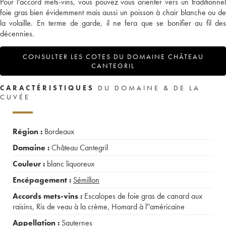
Pour l'accord mets-vins, vous pouvez vous orienter vers un traditionnel
foie gras bien évidemment mais aussi un poisson à chair blanche ou de
la volaille. En terme de garde, il ne fera que se bonifier au fil des
décennies.
CONSULTER LES COTES DU DOMAINE CHÂTEAU
CANTEGRIL
CARACTÉRISTIQUES
DU DOMAINE & DE LA
CUVÉE
Région :
Bordeaux
Domaine :
Château Cantegril
Couleur :
blanc liquoreux
Encépagement :
Sémillon
Accords mets-vins :
Escalopes de foie gras de canard aux
raisins
,
Ris de veau à la crème
,
Homard à l''américaine
Appellation :
Sauternes