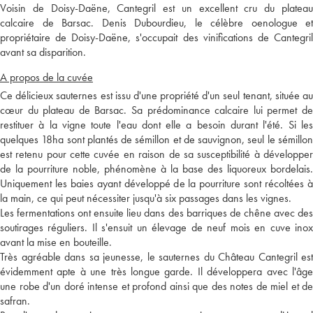
Voisin de Doisy-Daëne, Cantegril est un excellent cru du plateau
calcaire de Barsac. Denis Dubourdieu, le célèbre oenologue et
propriétaire de Doisy-Daëne, s'occupait des vinifications de Cantegril
avant sa disparition.
A propos de la cuvée
Ce délicieux sauternes est issu d'une propriété d'un seul tenant, située au
cœur du plateau de Barsac. Sa prédominance calcaire lui permet de
restituer à la vigne toute l'eau dont elle a besoin durant l'été. Si les
quelques 18ha sont plantés de sémillon et de sauvignon, seul le sémillon
est retenu pour cette cuvée en raison de sa susceptibilité à développer
de la pourriture noble, phénomène à la base des liquoreux bordelais.
Uniquement les baies ayant développé de la pourriture sont récoltées à
la main, ce qui peut nécessiter jusqu'à six passages dans les vignes.
Les fermentations ont ensuite lieu dans des barriques de chêne avec des
soutirages réguliers. Il s'ensuit un élevage de neuf mois en cuve inox
avant la mise en bouteille.
Très agréable dans sa jeunesse, le sauternes du Château Cantegril est
évidemment apte à une très longue garde. Il développera avec l'âge
une robe d'un doré intense et profond ainsi que des notes de miel et de
safran.