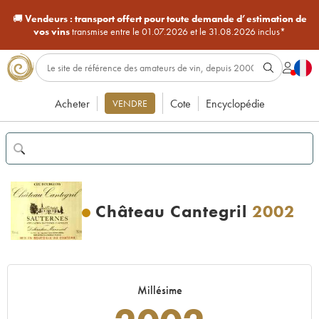
🚚
Vendeurs :
transport offert pour toute demande d’estimation de
vos vins
transmise entre le 01.07.2026 et le 31.08.2026 inclus*
Acheter
Cote
Encyclopédie
VENDRE
Château Cantegril
2002
Millésime