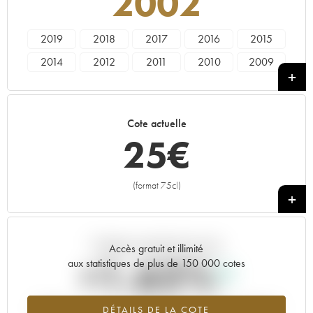
2002
2019
2018
2017
2016
2015
2014
2012
2011
2010
2009
2008
2007
2006
2005
2004
2003
2002
2001
2000
1998
Cote actuelle
1997
1996
1995
1994
1992
25
€
1990
1989
1988
1987
1986
1985
1984
1983
1982
1981
(format 75cl)
+
1980
1979
1978
1929
Tendance actuelle de la cote
Accès gratuit et illimité
+1.62%
aux statistiques de plus de 150 000 cotes
Tendance à la hausse du millésime 2002 en 2026 par rapport à
DÉTAILS DE LA COTE