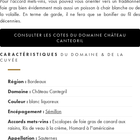
Pour l'accord mets-vins, vous pouvez vous orienter vers un traditionnel
foie gras bien évidemment mais aussi un poisson à chair blanche ou de
la volaille. En terme de garde, il ne fera que se bonifier au fil des
décennies.
CONSULTER LES COTES DU DOMAINE CHÂTEAU
CANTEGRIL
CARACTÉRISTIQUES
DU DOMAINE & DE LA
CUVÉE
Région :
Bordeaux
Domaine :
Château Cantegril
Couleur :
blanc liquoreux
Encépagement :
Sémillon
Accords mets-vins :
Escalopes de foie gras de canard aux
raisins
,
Ris de veau à la crème
,
Homard à l''américaine
Appellation :
Sauternes