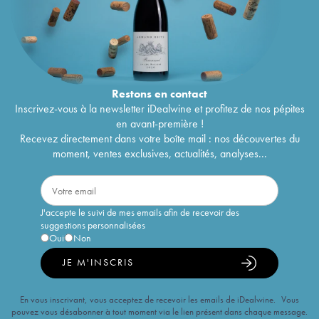
Restons en
contact
Inscrivez-vous à la newsletter iDealwine et profitez de nos pépites
en avant-première !
Recevez directement dans votre boîte mail : nos découvertes du
moment, ventes exclusives, actualités, analyses...
J'accepte le suivi de mes emails afin de recevoir des
suggestions personnalisées
Oui
Non
JE M'INSCRIS
En vous inscrivant, vous acceptez de recevoir les emails de iDealwine. Vous
pouvez vous désabonner à tout moment via le lien présent dans chaque message.