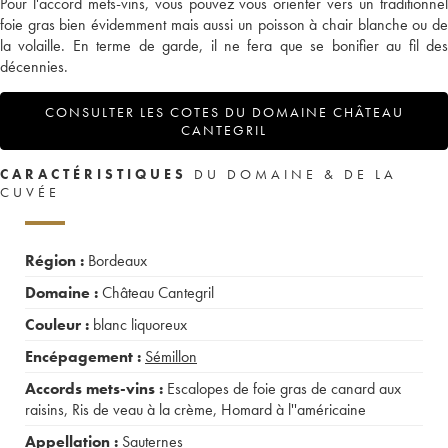
Pour l'accord mets-vins, vous pouvez vous orienter vers un traditionnel
foie gras bien évidemment mais aussi un poisson à chair blanche ou de
la volaille. En terme de garde, il ne fera que se bonifier au fil des
décennies.
CONSULTER LES COTES DU DOMAINE CHÂTEAU
CANTEGRIL
CARACTÉRISTIQUES
DU DOMAINE & DE LA
CUVÉE
Région :
Bordeaux
Domaine :
Château Cantegril
Couleur :
blanc liquoreux
Encépagement :
Sémillon
Accords mets-vins :
Escalopes de foie gras de canard aux
raisins
,
Ris de veau à la crème
,
Homard à l''américaine
Appellation :
Sauternes