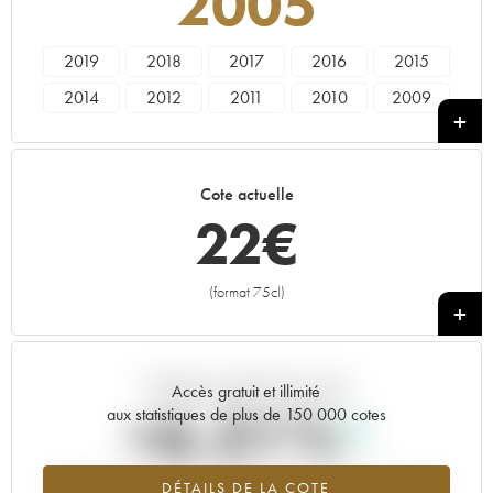
2005
2019
2018
2017
2016
2015
2014
2012
2011
2010
2009
2008
2007
2006
2005
2004
2003
2002
2001
2000
1998
Cote actuelle
1997
1996
1995
1994
1992
22
€
1990
1989
1988
1987
1986
1985
1984
1983
1982
1981
(format 75cl)
+
1980
1979
1978
1929
Tendance actuelle de la cote
Accès gratuit et illimité
+6.31%
aux statistiques de plus de 150 000 cotes
Tendance à la hausse du millésime 2005 en 2026 par rapport à
DÉTAILS DE LA COTE