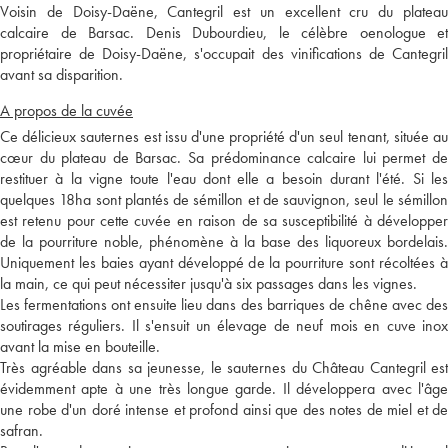
Voisin de Doisy-Daëne, Cantegril est un excellent cru du plateau
calcaire de Barsac. Denis Dubourdieu, le célèbre oenologue et
propriétaire de Doisy-Daëne, s'occupait des vinifications de Cantegril
avant sa disparition.
A propos de la cuvée
Ce délicieux sauternes est issu d'une propriété d'un seul tenant, située au
cœur du plateau de Barsac. Sa prédominance calcaire lui permet de
restituer à la vigne toute l'eau dont elle a besoin durant l'été. Si les
quelques 18ha sont plantés de sémillon et de sauvignon, seul le sémillon
est retenu pour cette cuvée en raison de sa susceptibilité à développer
de la pourriture noble, phénomène à la base des liquoreux bordelais.
Uniquement les baies ayant développé de la pourriture sont récoltées à
la main, ce qui peut nécessiter jusqu'à six passages dans les vignes.
Les fermentations ont ensuite lieu dans des barriques de chêne avec des
soutirages réguliers. Il s'ensuit un élevage de neuf mois en cuve inox
avant la mise en bouteille.
Très agréable dans sa jeunesse, le sauternes du Château Cantegril est
évidemment apte à une très longue garde. Il développera avec l'âge
une robe d'un doré intense et profond ainsi que des notes de miel et de
safran.