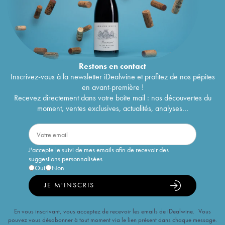
Restons en
contact
Inscrivez-vous à la newsletter iDealwine et profitez de nos pépites
en avant-première !
Recevez directement dans votre boîte mail : nos découvertes du
moment, ventes exclusives, actualités, analyses...
J'accepte le suivi de mes emails afin de recevoir des
suggestions personnalisées
Oui
Non
JE M'INSCRIS
En vous inscrivant, vous acceptez de recevoir les emails de iDealwine. Vous
pouvez vous désabonner à tout moment via le lien présent dans chaque message.