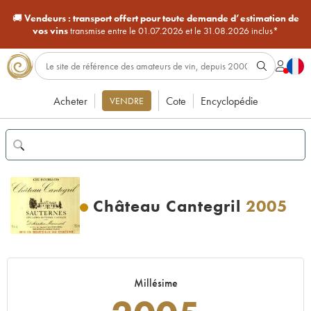
🚚
Vendeurs :
transport offert pour toute demande d’estimation de
vos vins
transmise entre le 01.07.2026 et le 31.08.2026 inclus*
Acheter
Cote
Encyclopédie
VENDRE
Château Cantegril
2005
Millésime